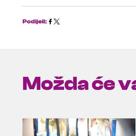
Podijeli:
Možda će va