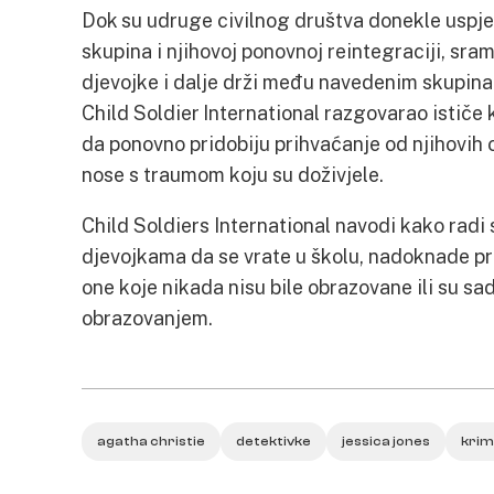
Dok su udruge civilnog društva donekle uspjel
skupina i njihovoj ponovnoj reintegraciji, sr
djevojke i dalje drži među navedenim skupina
Child Soldier International razgovarao ističe 
da ponovno pridobiju prihvaćanje od njihovih o
nose s traumom koju su doživjele.
Child Soldiers International navodi kako radi 
djevojkama da se vrate u školu, nadoknade pro
one koje nikada nisu bile obrazovane ili su sa
obrazovanjem.
agatha christie
detektivke
jessica jones
krim