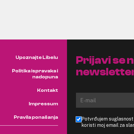
Prijavi se 
Upoznajte Libelu
newslette
Politika ispravaka i
nadopuna
Kontakt
Impressum
Pravila ponašanja
Potvrđujem suglasnost s
koristi moj email za sl