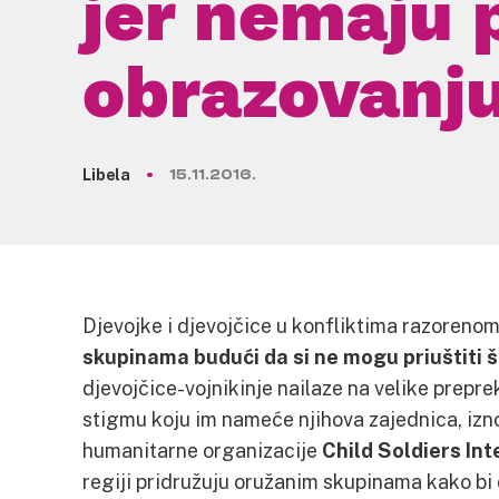
jer nemaju 
obrazovanj
Libela
15.11.2016.
Djevojke i djevojčice u konfliktima razoren
skupinama budući da si ne mogu priuštiti 
djevojčice-vojnikinje nailaze na velike preprek
stigmu koju im nameće njihova zajednica, izno
humanitarne organizacije
Child Soldiers Int
regiji pridružuju oružanim skupinama kako bi 