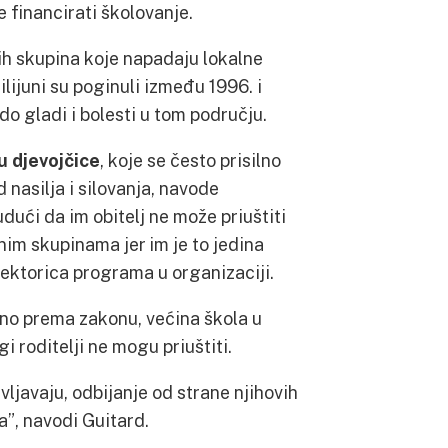
že financirati školovanje.
ih skupina koje napadaju lokalne
lijuni su poginuli između 1996. i
o gladi i bolesti u tom području.
 djevojčice
, koje se često prisilno
d nasilja i silovanja, navode
dući da im obitelj ne može priuštiti
nim skupinama jer im je to jedina
irektorica programa u organizaciji.
no prema zakonu, većina škola u
i roditelji ne mogu priuštiti.
ljavaju, odbijanje od strane njihovih
đa”, navodi Guitard.