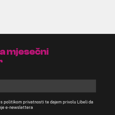
na mjesečni
r
 politikom privatnosti te dajem privolu Libeli da
anje e-newslettera