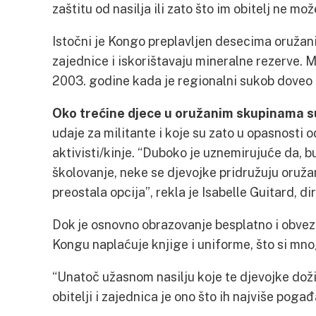
zaštitu od nasilja ili zato što im obitelj ne mo
Istočni je Kongo preplavljen desecima oružan
zajednice i iskorištavaju mineralne rezerve. Mi
2003. godine kada je regionalni sukob doveo d
Oko trećine djece u oružanim skupinama su
udaje za militante i koje su zato u opasnosti o
aktivisti/kinje. “Duboko je uznemirujuće da, bu
školovanje, neke se djevojke pridružuju oruža
preostala opcija”, rekla je Isabelle Guitard, d
Dok je osnovno obrazovanje besplatno i obvez
Kongu naplaćuje knjige i uniforme, što si mnog
“Unatoč užasnom nasilju koje te djevojke doživ
obitelji i zajednica je ono što ih najviše poga