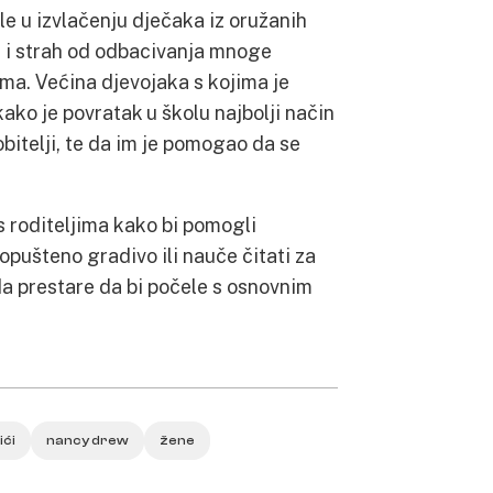
e u izvlačenju dječaka iz oružanih
am i strah od odbacivanja mnoge
ma. Većina djevojaka s kojima je
kako je povratak u školu najbolji način
bitelji, te da im je pomogao da se
s roditeljima kako bi pomogli
pušteno gradivo ili nauče čitati za
da prestare da bi počele s osnovnim
ići
nancy drew
žene