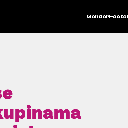
GenderFacts
se
kupinama