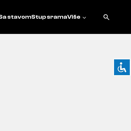
Sa stavom
Stup srama
Više