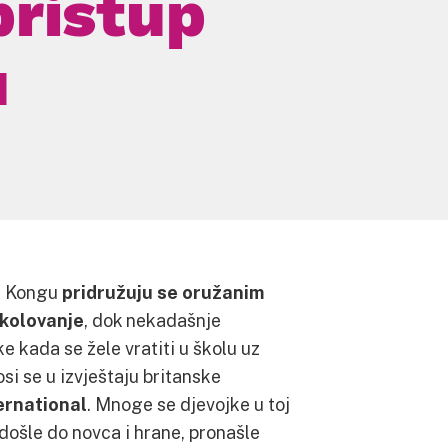
pristup
u
om Kongu
pridružuju se oružanim
školovanje
, dok nekadašnje
e kada se žele vratiti u školu uz
si se u izvještaju britanske
ernational
. Mnoge se djevojke u toj
došle do novca i hrane, pronašle