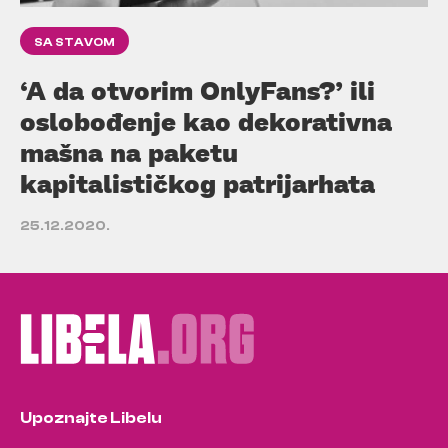
SA STAVOM
‘A da otvorim OnlyFans?’ ili
oslobođenje kao dekorativna
mašna na paketu
kapitalističkog patrijarhata
25.12.2020.
Upoznajte Libelu