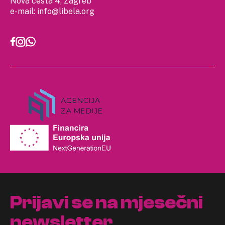
Nova cesta 4, Zagreb
e-mail:
info@libela.org
Prijavi se na mjesečni
newsletter