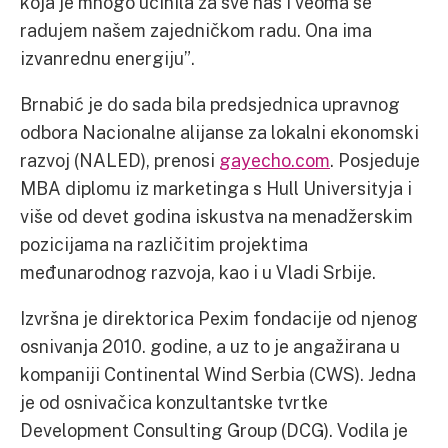
koja je mnogo učinila za sve nas i veoma se
radujem našem zajedničkom radu. Ona ima
izvanrednu energiju”.
Brnabić je do sada bila predsjednica upravnog
odbora Nacionalne alijanse za lokalni ekonomski
razvoj (NALED), prenosi
gayecho.com
. Posjeduje
MBA diplomu iz marketinga s Hull Universityja i
više od devet godina iskustva na menadžerskim
pozicijama na različitim projektima
međunarodnog razvoja, kao i u Vladi Srbije.
Izvršna je direktorica Pexim fondacije od njenog
osnivanja 2010. godine, a uz to je angažirana u
kompaniji Continental Wind Serbia (CWS). Jedna
je od osnivačica konzultantske tvrtke
Development Consulting Group (DCG). Vodila je