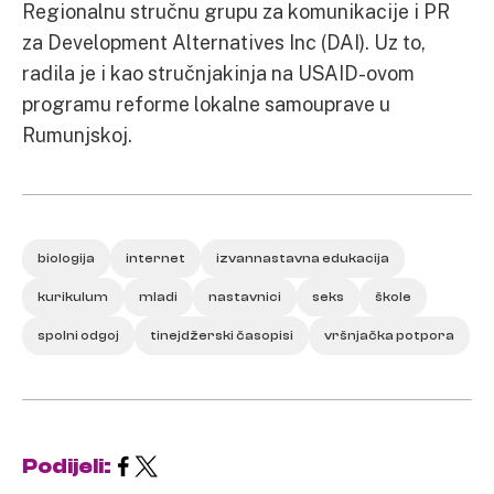
Regionalnu stručnu grupu za komunikacije i PR
za Development Alternatives Inc (DAI). Uz to,
radila je i kao stručnjakinja na USAID-ovom
programu reforme lokalne samouprave u
Rumunjskoj.
biologija
internet
izvannastavna edukacija
kurikulum
mladi
nastavnici
seks
škole
spolni odgoj
tinejdžerski časopisi
vršnjačka potpora
Podijeli: