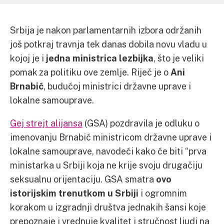
Srbija je nakon parlamentarnih izbora održanih
još potkraj travnja tek danas dobila novu vladu u
kojoj je i
jedna ministrica lezbijka
, što je veliki
pomak za politiku ove zemlje. Riječ je o
Ani
Brnabić
, budućoj ministrici državne uprave i
lokalne samouprave.
Gej strejt alijansa
(GSA) pozdravila je odluku o
imenovanju Brnabić ministricom državne uprave i
lokalne samouprave, navodeći kako će biti “prva
ministarka u Srbiji koja ne krije svoju drugačiju
seksualnu orijentaciju. GSA smatra
ovo
istorijskim trenutkom u Srbiji
i ogromnim
korakom u izgradnji društva jednakih šansi koje
prepoznaje i vrednuje kvalitet i stručnost ljudi na