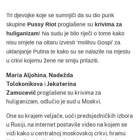
Tri djevojke koje se sumnjiči da su dio punk
skupine
Pussy Riot
proglašene su
krivima za
huliganizam
! Na sudu je bilo riječi o tome kako
nisu smjele na oltaru izvesti ‘molitvu Gospi’ za
uklanjanje Putina te kako su se nalazile na mjestu
u crkvi kojemu žene ne smiju prilaziti.
Maria Aljohina
,
Nadežda
Tolokonikova
i
Jekaterina
Zamucevič
proglašene su krivima za
huliganizam, odlučio je sud u Moskvi.
One su krajem veljače, uoči predsjedničkih izbora
u Rusiji, na internet postavile video na kojem se
vidi kako u centralnoj moskovskoj crkvi, hramu