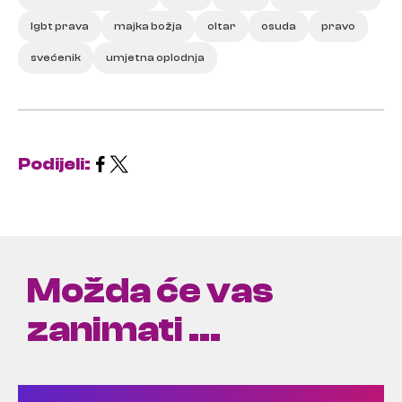
lgbt prava
majka božja
oltar
osuda
pravo
svećenik
umjetna oplodnja
Podijeli:
Možda će vas
zanimati ...