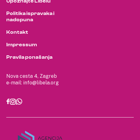
Upoznajte Libelu
Politika ispravaka i
nadopuna
Kontakt
Impressum
Pravila ponašanja
Nova cesta 4, Zagreb
e-mail:
info@libela.org