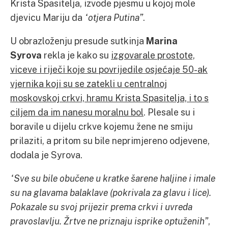
Krista Spasitelja, izvode pjesmu u kojoj mole
djevicu Mariju da
“otjera Putina”
.
U obrazloženju presude sutkinja
Marina
Syrova
rekla je kako su
izgovarale prostote,
viceve i riječi koje su povrijedile osjećaje 50-ak
vjernika koji su se zatekli u centralnoj
moskovskoj crkvi, hramu Krista Spasitelja, i to s
ciljem da im nanesu moralnu bol
. Plesale su i
boravile u dijelu crkve kojemu žene ne smiju
prilaziti, a pritom su bile neprimjereno odjevene,
dodala je Syrova.
“Sve su bile obučene u kratke šarene haljine i imale
su na glavama balaklave (pokrivala za glavu i lice).
Pokazale su svoj prijezir prema crkvi i uvreda
pravoslavlju. Žrtve ne priznaju isprike optuženih”
,