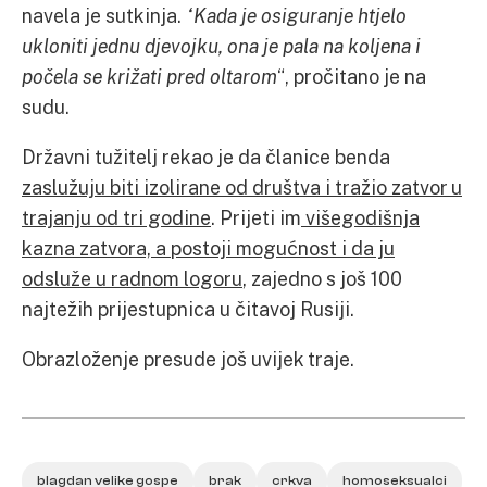
navela je sutkinja.
“Kada je osiguranje htjelo
ukloniti jednu djevojku, ona je pala na koljena i
počela se križati pred oltarom
“, pročitano je na
sudu.
Državni tužitelj rekao je da članice benda
zaslužuju biti izolirane od društva i tražio zatvor u
trajanju od tri godine
. Prijeti im
višegodišnja
kazna zatvora, a postoji mogućnost i da ju
odsluže u radnom logoru
, zajedno s još 100
najtežih prijestupnica u čitavoj Rusiji.
Obrazloženje presude još uvijek traje.
blagdan velike gospe
brak
crkva
homoseksualci