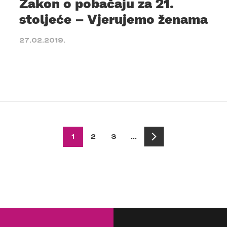
Zakon o pobačaju za 21.
stoljeće – Vjerujemo ženama
27.02.2019.
1
2
3
…