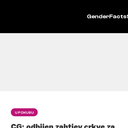
GenderFacts
U FOKUSU
CG: odbijen zahtjev crkve za