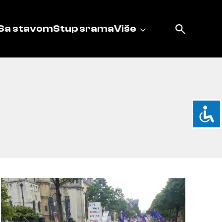
Sa stavom
Stup srama
Više