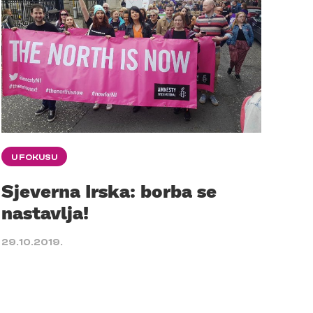
U FOKUSU
Sjeverna Irska: borba se
nastavlja!
29.10.2019.