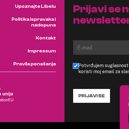
Prijavi se 
Upoznajte Libelu
newslette
Politika ispravaka i
nadopuna
Kontakt
Impressum
Pravila ponašanja
Potvrđujem suglasnost s
koristi moj email za sl
PRIJAVI SE