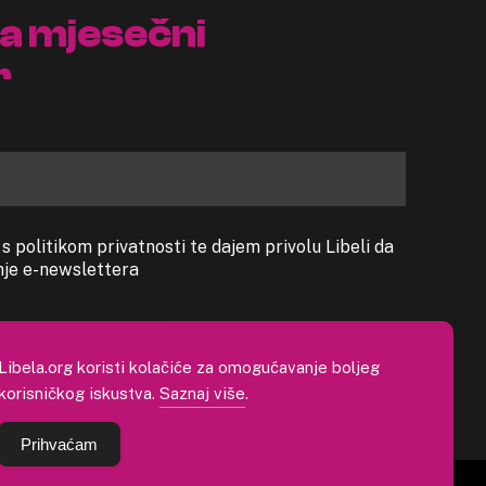
na mjesečni
r
 politikom privatnosti te dajem privolu Libeli da
anje e-newslettera
Libela.org koristi kolačiće za omogućavanje boljeg
korisničkog iskustva.
Saznaj više
.
Prihvaćam