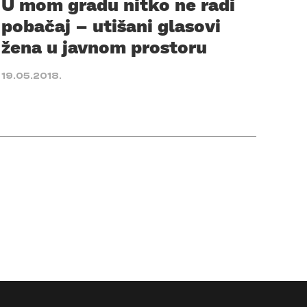
U mom gradu nitko ne radi
pobačaj – utišani glasovi
žena u javnom prostoru
19.05.2018.