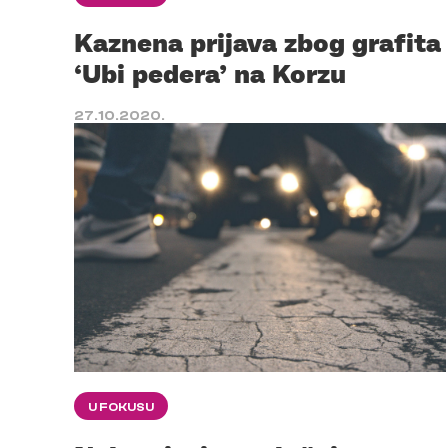
Kaznena prijava zbog grafita
‘Ubi pedera’ na Korzu
27.10.2020.
U FOKUSU