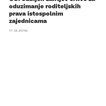
oduzimanje roditeljskih
prava istospolnim
zajednicama
17.12.2019.