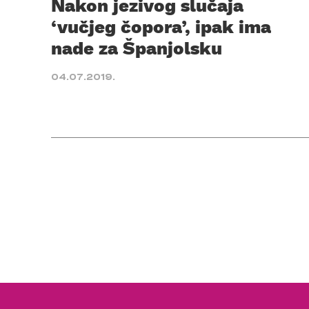
Nakon jezivog slučaja
‘vučjeg čopora’, ipak ima
nade za Španjolsku
04.07.2019.
Posts
pagination