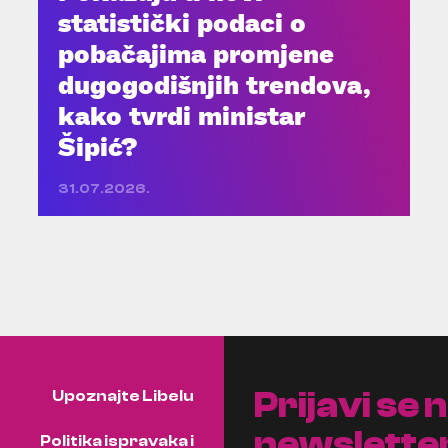
statistički podaci o
pobačajima promjene
dugogodišnjih trendova,
kako tvrdi ministar
Šipić?
31.07.2026.
Prijavi se 
Upoznajte Libelu
newslette
Politika ispravaka i