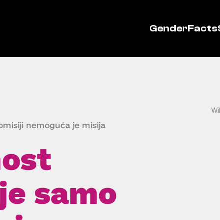
GenderFacts
Wi
misiji nemoguća je misija
ost
)je samo