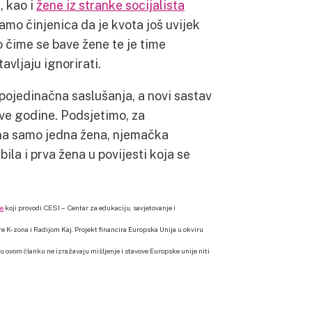
)
, kao i
žene iz stranke socijalista
mo činjenica da je kvota još uvijek
 čime se bave žene te je time
vljaju ignorirati.
 pojedinačna saslušanja, a novi sastav
ove godine. Podsjetimo, za
rana samo jedna žena, njemačka
ila i prva žena u povijesti koja se
ne
koji provodi CESI – Centar za edukaciju, savjetovanje i
e K-zona i Radijom Kaj. Projekt financira Europska Unija u okviru
u ovom članku ne izražavaju mišljenje i stavove Europske unije niti