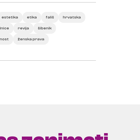
estetika
etika
fališ
hrvatska
dnice
revija
šibenik
nost
ženska prava