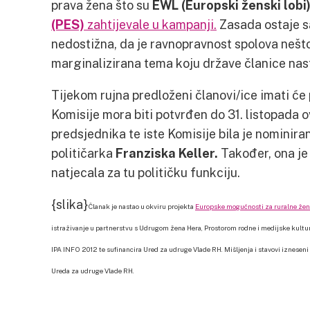
prava žena što su
EWL (Europski ženski lobi
(PES)
zahtijevale u kampanji.
Zasada ostaje sa
nedostižna, da je ravnopravnost spolova nešto
marginalizirana tema koju države članice nasta
Tijekom rujna predloženi članovi/ice imati će
Komisije mora biti potvrđen do 31. listopada 
predsjednika te iste Komisije bila je nomini
političarka
Franziska Keller.
Također, ona je b
natjecala za tu političku funkciju.
{slika}
Članak je nastao u okviru projekta
Europske mogućnosti za ruralne že
istraživanje u partnerstvu s Udrugom žena Hera, Prostorom rodne i medijske kultur
IPA INFO 2012 te sufinancira Ured za udruge Vlade RH. Mišljenja i stavovi izneseni 
Ureda za udruge Vlade RH.