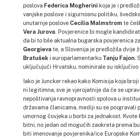
poslova
Federica Mogherini
koja je i predlo
vanjske poslove i sigurnosnu politiku, švedsk
unutarnje poslove
Cecilia Malmstrom
te češ
Vera Jurova
. Povjerenice bi mogle kandidira
da bi to bile aktualna bugarska povjerenica
Georgieva
te, a Slovenija je predložila dvije
Bratušek
i europarlamentarku
Tanju Fajon
. 
uključujući Hrvatsku, nominirale su isključiv
Iako je Juncker rekao kako Komisija koja broji d
ni legitimna, sve je vjerojatnije da će se upra
nepoštivanja ravnopravnosti spolova u instituci
državama članicama, mediji su se poigravali 
umornog čovjeka u borbi za jednakost. Kvote k
bitni, no jedan od mogućih zaokreta prema bu
biti imenovanje povjerenika/ice Europske Kom