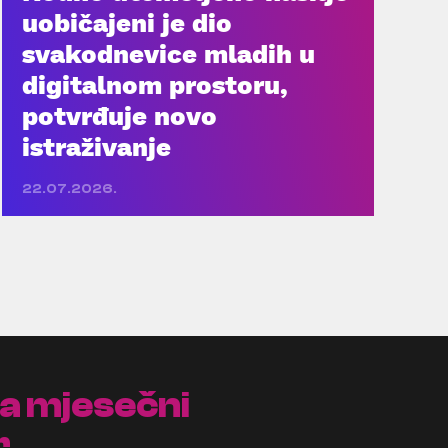
uobičajeni je dio
svakodnevice mladih u
digitalnom prostoru,
potvrđuje novo
istraživanje
22.07.2026.
na mjesečni
r