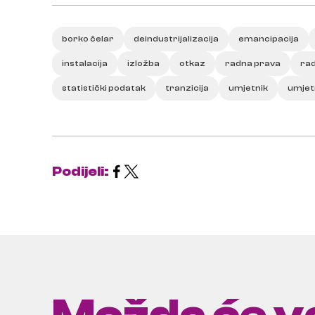
borko čelar
deindustrijalizacija
emancipacija
instalacija
izložba
otkaz
radna prava
ra
statistički podatak
tranzicija
umjetnik
umjet
Podijeli: