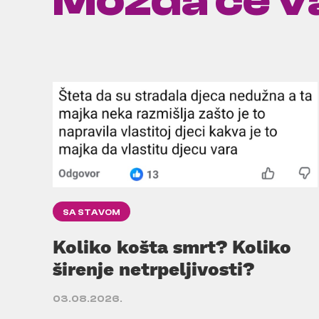
Možda će va
SA STAVOM
Koliko košta smrt? Koliko
širenje netrpeljivosti?
03.08.2026.