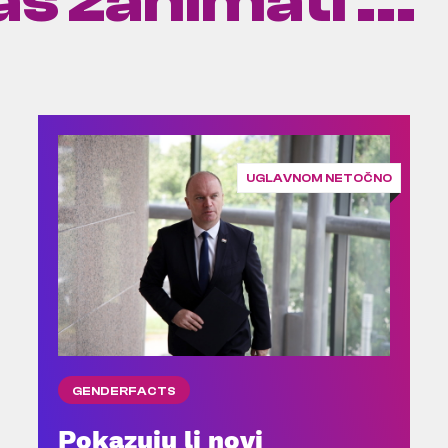
s zanimati ...
UGLAVNOM NETOČNO
GENDERFACTS
Pokazuju li novi