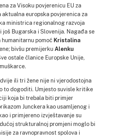
žena za Visoku povjerenicu EU za
a aktualna europska povjerenica za
ka ministrica regionalnog razvoja
ti još Bugarska i Slovenija. Nagađa se
 za humanitarnu pomoć
Kristalina
 žene; bivšu premijerku
Alenku
Sve ostale članice Europske Unije,
o muškarce.
vije ili tri žene nije ni vjerodostojna
vo to dogoditi. Umjesto suvisle kritike
ji koja bi trebala biti primjer
prikazom Junckera kao usamljenog i
ao i primjereno izvještavanje su
dućoj strukturalnoj promjeni moglo bi
isije za ravnopravnost spolova i