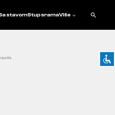
Sa stavom
Stup srama
Više
kipedia