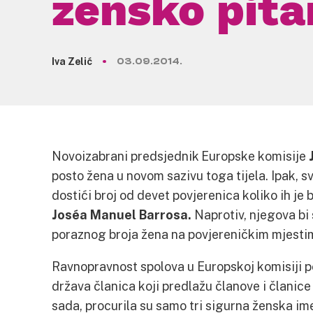
žensko pita
Iva Zelić
03.09.2014.
Novoizabrani predsjednik Europske komisije
posto žena u novom sazivu toga tijela. Ipak, s
dostići broj od devet povjerenica koliko ih je
Joséa Manuel Barrosa.
Naprotiv, njegova bi 
poraznog broja žena na povjereničkim mjesti
Ravnopravnost spolova u Europskoj komisiji pon
država članica koji predlažu članove i članice
sada, procurila su samo tri sigurna ženska ime