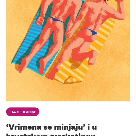
SA STAVOM
‘Vrimena se minjaju’ i u
hrvatskom marketingu