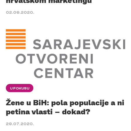
02.09.2020.
U FOKUSU
Žene u BiH: pola populacije a ni
petina vlasti – dokad?
29.07.2020.