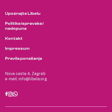
Upoznajte Libelu
Politika ispravaka i
nadopuna
Kontakt
Impressum
Pravila ponašanja
Nova cesta 4, Zagreb
e-mail:
info@libela.org