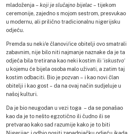
mladoženja –
koji je slučajno bijelac –
tijekom
ceremonije, zajedno s mojom sestrom, presvukao
u modernu, ali prilično tradicionalnu nigerijsku
odjeću.
Premda su neki/e članovi/ice obitelji ovo smatrali
zabavnim, nije bilo niti najmanje naznake da je ta
odjeća bila tretirana kao neki kostim ili ‘
iskustvo
‘
u kojemu će bijela osoba malo uživati, a zatim taj
kostim odbaciti. Bio je pozvan – i kao novi član
obitelji i kao gost
–
da na ovaj način sudjeluje u
našoj kulturi.
Da je bio neugodan u vezi toga – da se ponašao
kao da je to nešto egzotično ili čudno ili se
pretvarao kako sad razumije kako je to biti
Nigerijac i odbio nositi zapadnjačku odjeću ikada