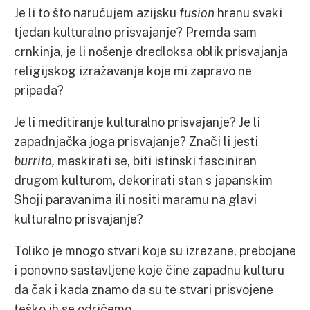
Je li to što naručujem azijsku
fusion
hranu svaki
tjedan kulturalno prisvajanje? Premda sam
crnkinja, je li nošenje dredloksa oblik prisvajanja
religijskog izražavanja koje mi zapravo ne
pripada?
Je li meditiranje kulturalno prisvajanje? Je li
zapadnjačka joga prisvajanje? Znači li jesti
burrito,
maskirati se, biti istinski fasciniran
drugom kulturom, dekorirati stan s japanskim
Shoji paravanima ili nositi maramu na glavi
kulturalno prisvajanje?
Toliko je mnogo stvari koje su izrezane, prebojane
i ponovno sastavljene koje čine zapadnu kulturu
da čak i kada znamo da su te stvari prisvojene
teško ih se odričemo.