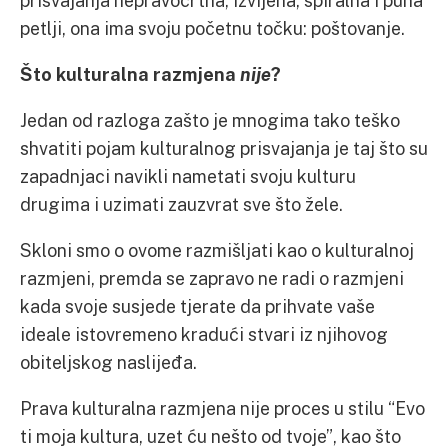
prisvajanja nepravocrtna, izvijena, spiralna i puna
petlji, ona ima svoju početnu točku: poštovanje.
Što kulturalna razmjena
nije
?
Jedan od razloga zašto je mnogima tako teško
shvatiti pojam kulturalnog prisvajanja je taj što su
zapadnjaci navikli nametati svoju kulturu
drugima i uzimati zauzvrat sve što žele.
Skloni smo o ovome razmišljati kao o kulturalnoj
razmjeni, premda se zapravo ne radi o razmjeni
kada svoje susjede tjerate da prihvate vaše
ideale istovremeno kradući stvari iz njihovog
obiteljskog naslijeđa.
Prava kulturalna razmjena nije proces u stilu “Evo
ti moja kultura, uzet ću nešto od tvoje”, kao što