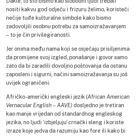
Dakle, to što bismo kao slobodni ljudi trebali
nositi kakvu god odjeću i frizuru želimo, koristeći
nečije tuđe kulturalne simbole kako bismo
zadovoljili osobnu potrebu za samoizražavanjem
– to je čin privilegiranosti.
Jer onima među nama koji se osjećaju prisiljenima
da promijene svoj izgled, ponašanje i govor samo
zato da bi zaradili dovoljno poštovanja da ostanu
zaposleni i sigurni, načini samoizražavanja su još
uvijek ograničeni.
Afričko-američki engleski jezik (
African American
Vernacular English – AAVE)
dosljedno je tretiran
kao manje vrijedan od standardnog engleskog
jezika, no ljudi ‘izbjeljuju’ crnački sleng i koriste
izraze koje jedva da razumiju kao fore ili kako bi