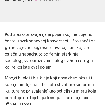
Jarune Uwujaren
20.04.2015.
Kulturalno prisvajanje je pojam koji ne čujemo
često u svakodnevnoj konverzaciji, što znači da
ga neizbježno pogrešno shvaćaju oni koji se
osjećaju napadnuto od feminista/kinja,
sociologijski obrazovanih blogera/ica i drugih
koji/e koriste ovaj pojam.
Mnogi bijelci i bjelkinje koji nose dredlokse ili
kupuju bindije na internetu shvatili/e su termin
‘kulturalno prisvajanje’ kao policijsku mjeru koja
određuje što bijeli ljudi smiju ili ne smiju nositi i
uživati u tome.