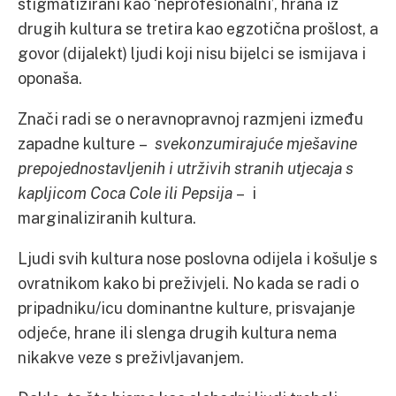
stigmatizirani kao ‘neprofesionalni’, hrana iz
drugih kultura se tretira kao egzotična prošlost, a
govor (dijalekt) ljudi koji nisu bijelci se ismijava i
oponaša.
Znači radi se o neravnopravnoj razmjeni između
zapadne kulture –
svekonzumirajuće mješavine
prepojednostavljenih i utrživih stranih utjecaja s
kapljicom Coca Cole ili Pepsija
–
i
marginaliziranih kultura.
Ljudi svih kultura nose poslovna odijela i košulje s
ovratnikom kako bi preživjeli. No kada se radi o
pripadniku/icu dominantne kulture, prisvajanje
odjeće, hrane ili slenga drugih kultura nema
nikakve veze s preživljavanjem.