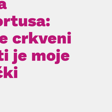
a
rtusa:
je crkveni
i je moje
čki