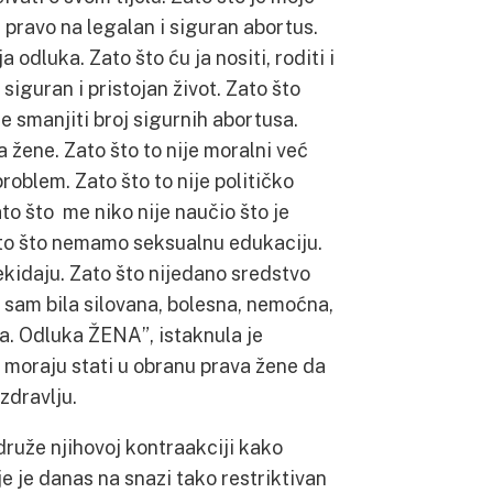
a pravo na legalan i siguran abortus.
 odluka. Zato što ću ja nositi, roditi i
 siguran i pristojan život. Zato što
e smanjiti broj sigurnih abortusa.
a žene. Zato što to nije moralni već
roblem. Zato što to nije političko
Zato što me niko nije naučio što je
ato što nemamo seksualnu edukaciju.
ekidaju. Zato što nijedano sredstvo
o sam bila silovana, bolesna, nemoćna,
a. Odluka ŽENA”, istaknula je
e moraju stati u obranu prava žene da
zdravlju.
ruže njihovoj kontraakciji kako
e je danas na snazi tako restriktivan