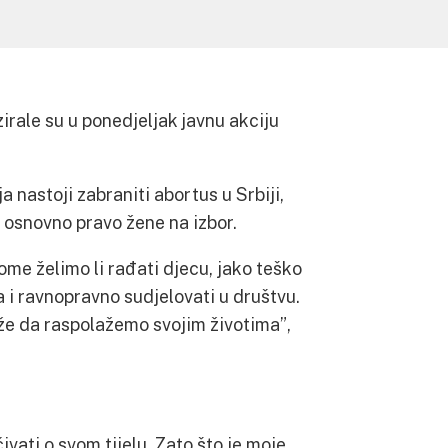
irale su u ponedjeljak javnu akciju
a nastoji zabraniti abortus u Srbiji,
 osnovno pravo žene na izbor.
me želimo li rađati djecu, jako teško
 i ravnopravno sudjelovati u društvu.
že da raspolažemo svojim životima”,
vati o svom tijelu. Zato što je moje