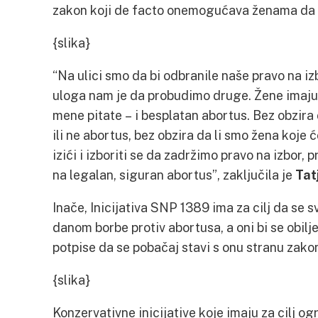
zakon koji de facto onemogućava ženama da 
{slika}
“Na ulici smo da bi odbranile naše pravo na iz
uloga nam je da probudimo druge. Žene imaju 
mene pitate – i besplatan abortus. Bez obzira 
ili ne abortus, bez obzira da li smo žena koje 
izići i izboriti se da zadržimo pravo na izbor, 
na legalan, siguran abortus”, zaključila je
Tat
Inače, Inicijativa SNP 1389 ima za cilj da se 
danom borbe protiv abortusa, a oni bi se obilj
potpise da se pobačaj stavi s onu stranu zako
{slika}
Konzervativne inicijative koje imaju za cilj og