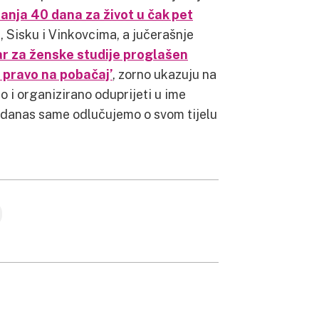
nja 40 dana za život u čak pet
, Sisku i Vinkovcima, a jučerašnje
r za ženske studije proglašen
a pravo na pobačaj’
, zorno ukazuju na
 i organizirano oduprijeti u ime
da danas same odlučujemo o svom tijelu