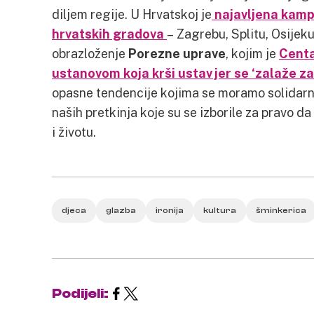
diljem regije. U Hrvatskoj je
najavljena kampa
hrvatskih gradova
– Zagrebu, Splitu, Osijeku
obrazloženje
Porezne uprave
, kojim je
Centa
ustanovom koja krši ustav jer se ‘zalaže z
opasne tendencije kojima se moramo solidarno
naših pretkinja koje su se izborile za pravo 
i životu.
djeca
glazba
ironija
kultura
šminkerica
Podijeli: