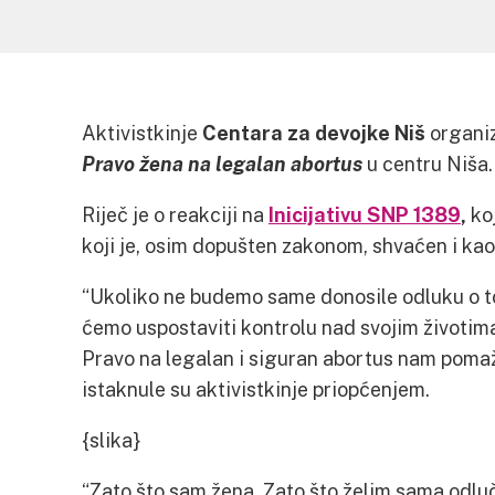
Aktivistkinje
Centara za devojke Niš
organiz
Pravo žena na legalan abortus
u centru Niša.
Riječ je o reakciji na
Inicijativu SNP 1389
,
koj
koji je, osim dopušten zakonom, shvaćen i kao
“Ukoliko ne budemo same donosile odluku o to
ćemo uspostaviti kontrolu nad svojim životima
Pravo na legalan i siguran abortus nam poma
istaknule su aktivistkinje priopćenjem.
{slika}
“Zato što sam žena. Zato što želim sama odluči