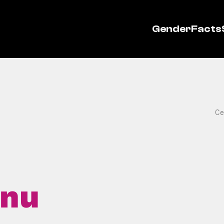
GenderFacts
Ce
vnu