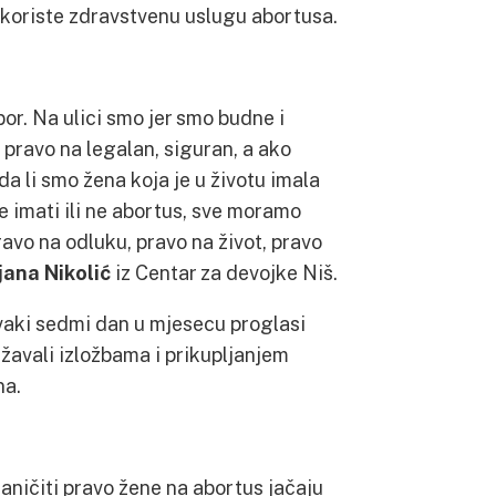
koriste zdravstvenu uslugu abortusa.
bor. Na ulici smo jer smo budne i
pravo na legalan, siguran, a ako
da li smo žena koja je u životu imala
će imati ili ne abortus, sve moramo
pravo na odluku, pravo na život, pravo
jana Nikolić
iz Centar za devojke Niš.
svaki sedmi dan u mjesecu proglasi
ežavali izložbama i prikupljanjem
na.
raničiti pravo žene na abortus jačaju