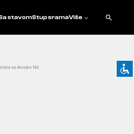
Sa stavom
Stup srama
Više
ntara za devojke Niš