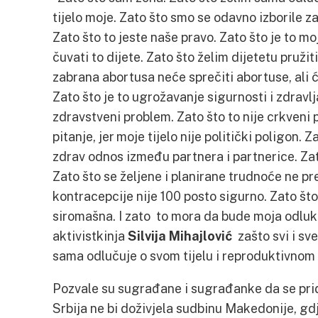
tijelo moje. Zato što smo se odavno izborile z
Zato što to jeste naše pravo. Zato što je to moja
čuvati to dijete. Zato što želim dijetetu pružiti
zabrana abortusa neće sprečiti abortuse, ali ć
Zato što je to ugrožavanje sigurnosti i zdravlj
zdravstveni problem. Zato što to nije crkveni p
pitanje, jer moje tijelo nije politički poligon. 
zdrav odnos između partnera i partnerice. Z
Zato što se željene i planirane trudnoće ne pr
kontracepcije nije 100 posto sigurno. Zato št
siromašna. I zato to mora da bude moja odluk
aktivistkinja
Silvija Mihajlović
zašto svi i sv
sama odlučuje o svom tijelu i reproduktivnom 
Pozvale su sugrađane i sugrađanke da se prid
Srbija ne bi doživjela sudbinu Makedonije, gdj