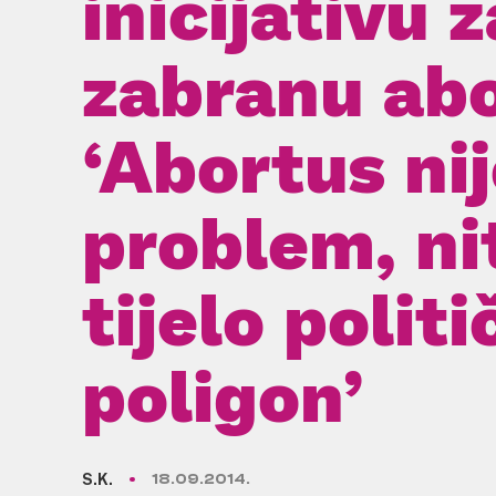
inicijativu z
zabranu abo
‘Abortus ni
problem, nit
tijelo politi
poligon’
S.K.
18.09.2014.