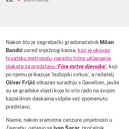
S.K.
23.01.2013.
Nakon što je zagrebački gradonačelnik
Milan
Bandić
usred snježnog kaosa,
koji je okovao
hrvatsku metropolu, naredio hitno uklanjanje
plakata za predstavu
‘Fine mrtve djevojke
‘
, koji
po njemu prikazuje ‘lezbijski cirkus
‘
, a redatelj
Oliver Frljić
otkazao suradnju s Gavellom, javile
su se gradske vlasti koje bi vrlo rado na svojim
kazališnim daskama vidjele već spomenutu
predstavu.
Naime, nakon sramotne cenzure umjetnosti u
Zagrebu, oglasio se
Ivan Šarar
, pročelnik