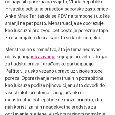
od najviših porezna na svijetu, Vlada Republike
Hrvatske odbila je prijedlog saborske zastupnice
Anke Mrak Taritaš da se PDV na tampone i uloške
smanji na pet posto. Menstruacija se oporezuje
kao luksuzni proizvod, pet posto je porezna stopa
za esecnijalna dobra kao što su kruh i mlijeko.
Menstrualno siromaštvo, što je tema nedavno
objavljenog
istraživanja
kojeg je provela Udruga
za ljudska prava i građansku participaciju
PaRiter, je usko vezano upravo uz visoke stope
poreza. Oporezivanje menstrualnih potrepština
kao luksuza podiže njihovu cijenu što dovodi do
višestrukih problema. Dio građanki si
menstrualne potrepštine ne može priuštiti, dio
njih koristi za njih neadekvatna sredstva za
održavanje higijene, visokom razinom potrošnje