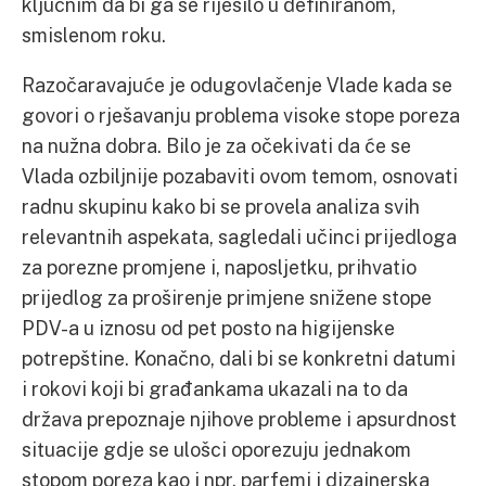
ključnim da bi ga se riješilo u definiranom,
smislenom roku.
Razočaravajuće je odugovlačenje Vlade kada se
govori o rješavanju problema visoke stope poreza
na nužna dobra. Bilo je za očekivati da će se
Vlada ozbiljnije pozabaviti ovom temom, osnovati
radnu skupinu kako bi se provela analiza svih
relevantnih aspekata, sagledali učinci prijedloga
za porezne promjene i, naposljetku, prihvatio
prijedlog za proširenje primjene snižene stope
PDV-a u iznosu od pet posto na higijenske
potrepštine. Konačno, dali bi se konkretni datumi
i rokovi koji bi građankama ukazali na to da
država prepoznaje njihove probleme i apsurdnost
situacije gdje se ulošci oporezuju jednakom
stopom poreza kao i npr. parfemi i dizajnerska