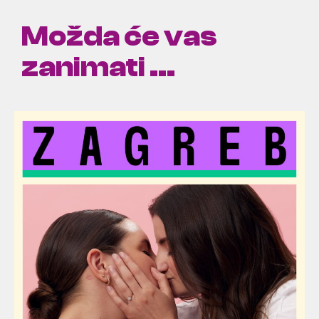
Možda će vas
zanimati ...