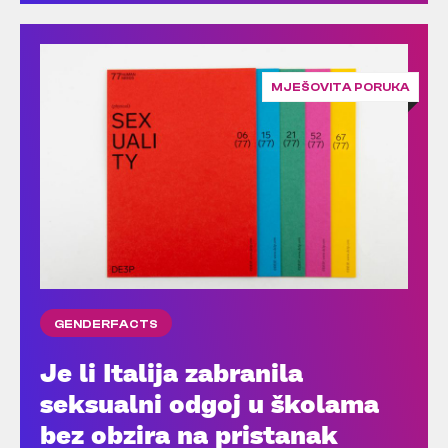
MJEŠOVITA PORUKA
GENDERFACTS
Je li Italija zabranila
seksualni odgoj u školama
bez obzira na pristanak