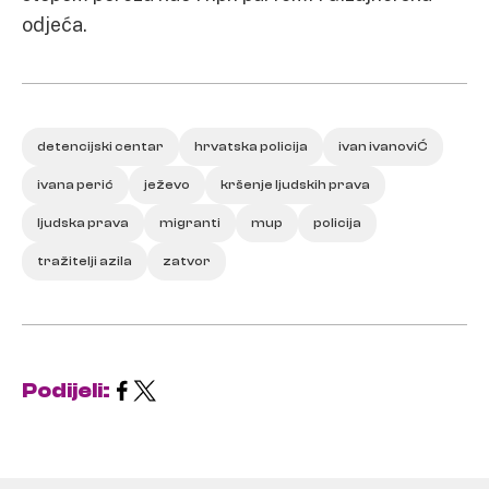
odjeća.
detencijski centar
hrvatska policija
ivan ivanoviĆ
ivana perić
ježevo
kršenje ljudskih prava
ljudska prava
migranti
mup
policija
tražitelji azila
zatvor
Podijeli: