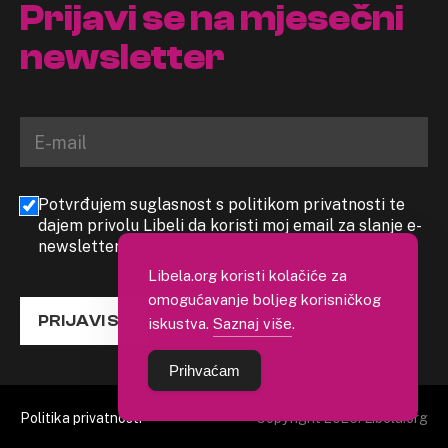
Prijavi se na mjesečni
newsletter
Potvrđujem suglasnost s politikom privatnosti te
dajem privolu Libeli da koristi moj email za slanje e-
newslettera
Libela.org koristi kolačiće za
omogućavanje boljeg korisničkog
PRIJAVI SE
iskustva.
Saznaj više
.
Prihvaćam
Politika privatnosti
Copyright 2026. Libela.org