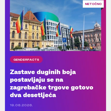
NETOČNO
GENDERFACTS
Zastave duginih boja
postavljaju se na
zagrebačke trgove gotovo
dva desetljeća
19.06.2026.