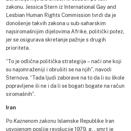
zakonu. Jessica Stern iz International Gay and
Lesbian Human Rights Commission tvrdi da je
donošenje takvih zakona u sub-saharskim
najsiromašnijim dijelovima Afrike, politički potez,
jer se osigurava skretanje pažnje s drugih
prioriteta.
“To je odlična politička strategija – naći one koji
su najomraženiji i obrušiti se na njih”, navodi
Sternova. “Tada ljudi zaborave na to da li su škole
popravljene ili ne i da li se bogati bogate na račun
siromašnih”.
Iran
Po
Kaznenom zakonu
Islamske Republike Iran
usvojenom poslije revolucije 1979. g. , smrt je