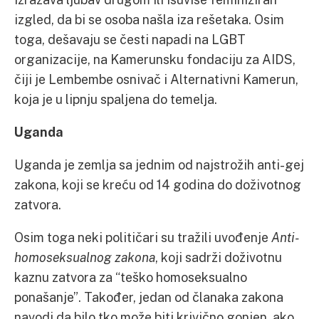
izgled, da bi se osoba našla iza rešetaka. Osim
toga, dešavaju se česti napadi na LGBT
organizacije, na Kamerunsku fondaciju za AIDS,
čiji je Lembembe osnivač i Alternativni Kamerun,
koja je u lipnju spaljena do temelja.
Uganda
Uganda je zemlja sa jednim od najstrožih anti-gej
zakona, koji se kreću od 14 godina do doživotnog
zatvora.
Osim toga neki političari su tražili uvođenje
Anti-
homoseksualnog zakona
, koji sadrži doživotnu
kaznu zatvora za “teško homoseksualno
ponašanje”. Također, jedan od članaka zakona
navodi da bilo tko može biti krivično gonjen, ako