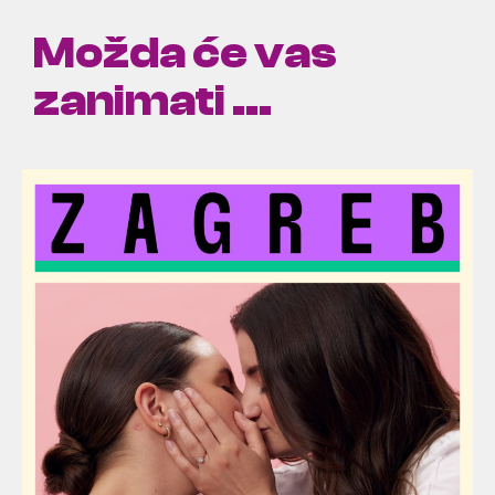
Možda će vas
zanimati ...