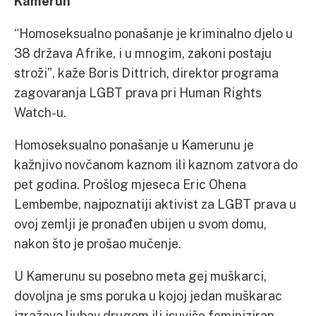
Kamerun
“Homoseksualno ponašanje je kriminalno djelo u
38 država Afrike, i u mnogim, zakoni postaju
stroži”, kaže Boris Dittrich, direktor programa
zagovaranja LGBT prava pri Human Rights
Watch-u.
Homoseksualno ponašanje u Kamerunu je
kažnjivo novčanom kaznom ili kaznom zatvora do
pet godina. Prošlog mjeseca Eric Ohena
Lembembe, najpoznatiji aktivist za LGBT prava u
ovoj zemlji je pronađen ubijen u svom domu,
nakon što je prošao mučenje.
U Kamerunu su posebno meta gej muškarci,
dovoljna je sms poruka u kojoj jedan muškarac
izražava ljubav drugom ili isuviše feminiziran