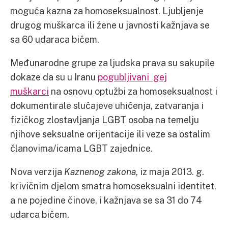
moguća kazna za homoseksualnost. Ljubljenje
drugog muškarca ili žene u javnosti kažnjava se
sa 60 udaraca bičem.
Međunarodne grupe za ljudska prava su sakupile
dokaze da su u Iranu
pogubljivani gej
muškarci
na osnovu optužbi za homoseksualnost i
dokumentirale slučajeve uhićenja, zatvaranja i
fizičkog zlostavljanja LGBT osoba na temelju
njihove seksualne orijentacije ili veze sa ostalim
članovima/icama LGBT zajednice.
Nova verzija
Kaznenog zakona
, iz maja 2013. g.
krivičnim djelom smatra homoseksualni identitet,
a ne pojedine činove, i kažnjava se sa 31 do 74
udarca bičem.