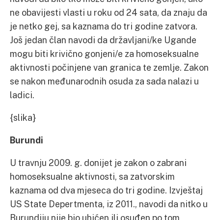
ne obavijesti vlasti u roku od 24 sata, da znaju da
je netko gej, sa kaznama do tri godine zatvora.
Još jedan član navodi da državljani/ke Ugande
mogu biti krivično gonjeni/e za homoseksualne
aktivnosti počinjene van granica te zemlje. Zakon
se nakon međunarodnih osuda za sada nalazi u
ladici.
{slika}
Burundi
U travnju 2009. g. donijet je zakon o zabrani
homoseksualne aktivnosti, sa zatvorskim
kaznama od dva mjeseca do tri godine. Izvještaj
US State Depertmenta, iz 2011., navodi da nitko u
Burundiju nije bio uhićen ili osuđen po tom