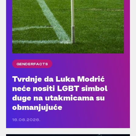
GENDERFACTS
Tvrdnje da Luka Modrić
neće nositi LGBT simbol
duge na utakmicama su
obmanjujuće
16.06.2026.