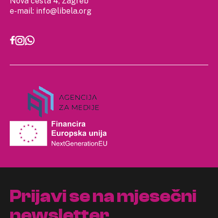
Nova cesta 4, Zagreb
e-mail:
info@libela.org
Prijavi se na mjesečni
newsletter