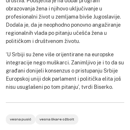
društva. Podsjetila je na dobar program
obrazovanja žena i njihovo uključivanje u
profesionalni život u zemljama bivše Jugoslavije.
Dodala je, da je neophodno ponovno angažiranje
regionalnih vlada po pitanju učešća žena u
političkom i društvenom životu.
‘U Srbiji su žene više orijentirane na europske
integracije nego muškarci. Zanimljivo je i to da su
građani donijeli konsenzus o pristupanju Srbije
Europskoj uniji dok parlament i politička elita još
nisu usuglašeni po tom pitanju’, tvrdi Biserko.
vesna pusić
vesna škare ožbolt