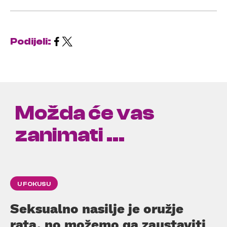
Podijeli:
Možda će vas
zanimati ...
U FOKUSU
Seksualno nasilje je oružje
rata, no možemo ga zaustaviti