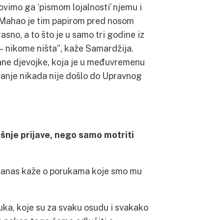
ovimo ga ‘pismom lojalnosti’ njemu i
! Mahao je tim papirom pred nosom
asno, a to što je u samo tri godine iz
– nikome ništa”, kaže Samardžija.
jane djevojke, koja je u međuvremenu
vanje nikada nije došlo do Upravnog
nje prijave, nego samo motriti
e danas kaže o porukama koje smo mu
uka, koje su za svaku osudu i svakako