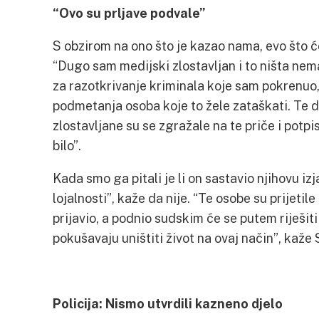
“Ovo su prljave podvale”
S obzirom na ono što je kazao nama, evo što će
“Dugo sam medijski zlostavljan i to ništa nem
za razotkrivanje kriminala koje sam pokrenuo, 
podmetanja osoba koje to žele zataškati. Te 
zlostavljane su se zgražale na te priče i potpi
bilo”.
Kada smo ga pitali je li on sastavio njihovu i
lojalnosti”, kaže da nije. “Te osobe su prijetile 
prijavio, a podnio sudskim će se putem riješi
pokušavaju uništiti život na ovaj način”, kaže
Policija: Nismo utvrdili kazneno djelo