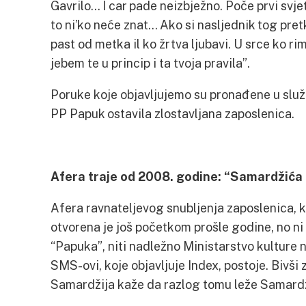
Gavrilo… I car pade neizbježno. Poče prvi svje
to ni’ko neće znat… Ako si nasljednik tog pretk
past od metka il ko žrtva ljubavi. U srce ko rim
jebem te u princip i ta tvoja pravila”.
Poruke koje objavljujemo su pronađene u služ
PP Papuk ostavila zlostavljana zaposlenica.
Afera traje od 2008. godine: “Samardžića po
Afera ravnateljevog snubljenja zaposlenica, 
otvorena je još početkom prošle godine, no ni p
“Papuka”, niti nadležno Ministarstvo kulture n
SMS-ovi, koje objavljuje Index, postoje. Bivš
Samardžija kaže da razlog tomu leže Samardž