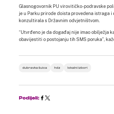
Glasnogovornik PU virovitičko-podravske poli
je u Parku prirode doista provedena istraga i 
konzultirala s Državnim odvjetništvom.
“Utvrđeno je da događaj nije imao obilježja ka
obavijestiti o postojanju tih SMS poruka”, kaž
dubravka šuica
hdz
lokalni izbori
Podijeli: