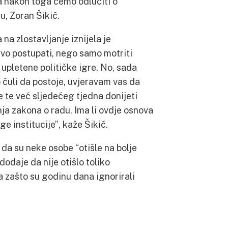
, a nakon toga ćemo odlučiti o
u, Zoran Šikić.
 na zlostavljanje iznijela je
avo postupati, nego samo motriti
aj upletene političke igre. No, sada
 čuli da postoje, uvjeravam vas da
 te već sljedećeg tjedna donijeti
nja zakona o radu. Ima li ovdje osnova
e institucije”, kaže Šikić.
da su neke osobe “otišle na bolje
odaje da nije otišlo toliko
a zašto su godinu dana ignorirali