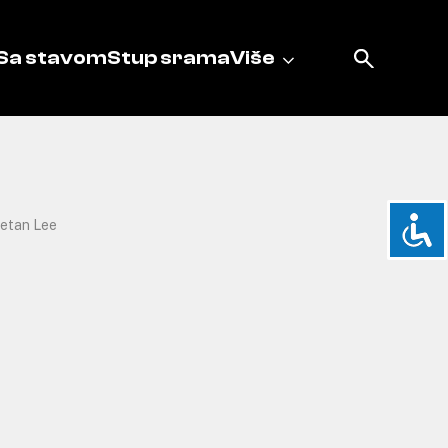
Sa stavom
Stup srama
Više
etan Lee