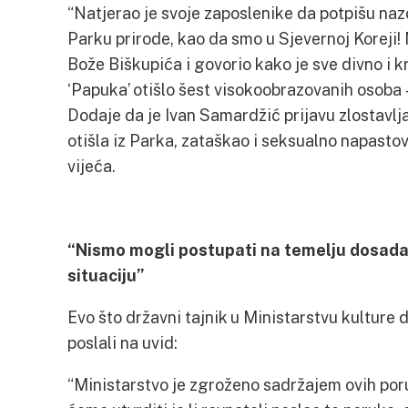
“Natjerao je svoje zaposlenike da potpišu naz
Parku prirode, kao da smo u Sjevernoj Koreji
Bože Biškupića i govorio kako je sve divno i kr
‘Papuka’ otišlo šest visokoobrazovanih osoba 
Dodaje da je Ivan Samardžić prijavu zlostavl
otišla iz Parka, zataškao i seksualno napasto
vijeća.
“Nismo mogli postupati na temelju dosadaš
situaciju”
Evo što državni tajnik u Ministarstvu kultur
poslali na uvid:
“Ministarstvo je zgroženo sadržajem ovih por