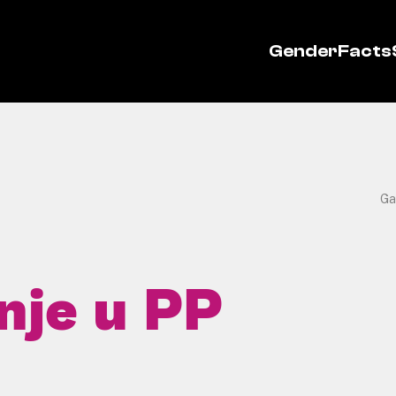
GenderFacts
Ga
nje u PP