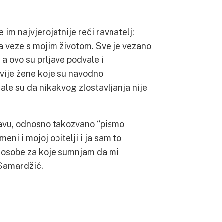
 im najvjerojatnije reći ravnatelj:
a veze s mojim životom. Sve je vezano
a ovo su prljave podvale i
dvije žene koje su navodno
sale su da nikakvog zlostavljanja nije
zjavu, odnosno takozvano “pismo
meni i mojoj obitelji i ja sam to
ti osobe za koje sumnjam da mi
 Samardžić.