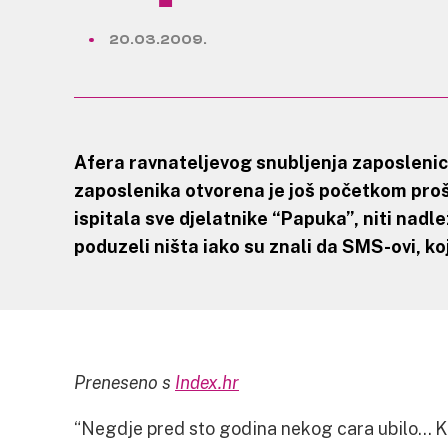
20.03.2009.
Afera ravnateljevog snubljenja zaposlenic
zaposlenika otvorena je još početkom prošle
ispitala sve djelatnike “Papuka”, niti nadl
poduzeli ništa iako su znali da SMS-ovi, ko
Preneseno s
Index.hr
“Negdje pred sto godina nekog cara ubilo… K