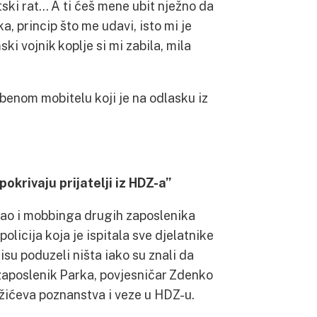
tski rat… A ti ćeš mene ubit nježno da
a, princip što me udavi, isto mi je
ski vojnik koplje si mi zabila, mila
benom mobitelu koji je na odlasku iz
krivaju prijatelji iz HDZ-a”
kao i mobbinga drugih zaposlenika
olicija koja je ispitala sve djelatnike
isu poduzeli ništa iako su znali da
i zaposlenik Parka, povjesničar Zdenko
ićeva poznanstva i veze u HDZ-u.