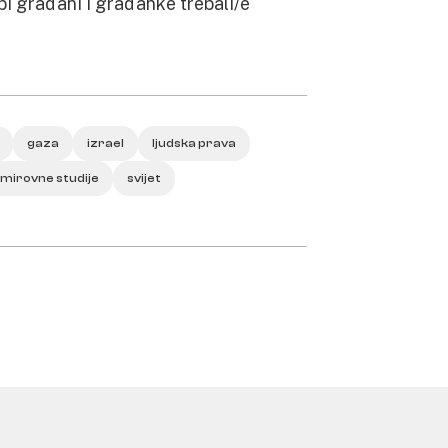
i građani i građanke trebali/e
gaza
izrael
ljudska prava
 mirovne studije
svijet