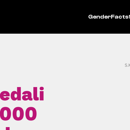
GenderFacts
S.
edali
.000