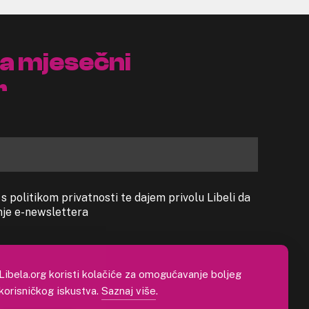
na mjesečni
r
 politikom privatnosti te dajem privolu Libeli da
anje e-newslettera
Libela.org koristi kolačiće za omogućavanje boljeg
korisničkog iskustva.
Saznaj više
.