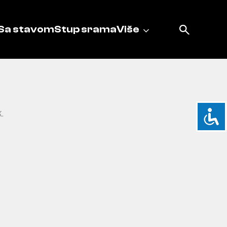
Sa stavom
Stup srama
Više
K.