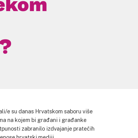
jekom
?
dali/e su danas Hrvatskom saboru više
uma na kojem bi građani i građanke
tpunosti zabranilo izdvajanje pratećih
renose hrvatski mediji.