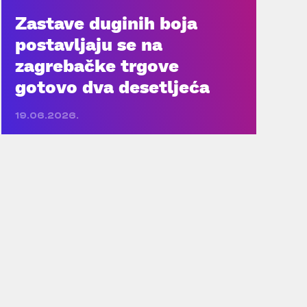
Zastave duginih boja
postavljaju se na
zagrebačke trgove
gotovo dva desetljeća
19.06.2026.