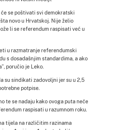
će se poštivati svi demokratski
šta novo u Hrvatskoj. Nije želio
može li se referendum raspisati već u
zeti u razmatranje referendumski
ladu s dosadašnjim standardima, a ako
a”, poručio je Leko.
 su sindikati zadovoljni jer su u 2,5
 potrebne potpise.
teno te se nadaju kako ovoga puta neće
eferendum raspisati u razumnom roku.
na tijela na različitim razinama