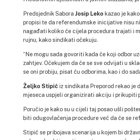
Predsjednik Sabora
Josip Leko
kazao je kako 
propisi te da referendumske inicijative nisu ni
nagađati koliko će cijela procedura trajati i 
rujnu, kako sindikati očekuju.
“Ne mogu sada govoriti kada će koji odbor u
zahtjev. Očekujem da će se sve odvijati u sk
se oni probiju, pisat ću odborima, kao i do sad
Željko Stipić
iz sindikata Preporod rekao je da
mjeseca uspjeli organizirati akciju i prikupiti
Poručio je kako su u cijeli taj posao ušli poš
biti odugovlačenja procedure već da će se r
Stipić se pribojava scenarija u kojem bi držav