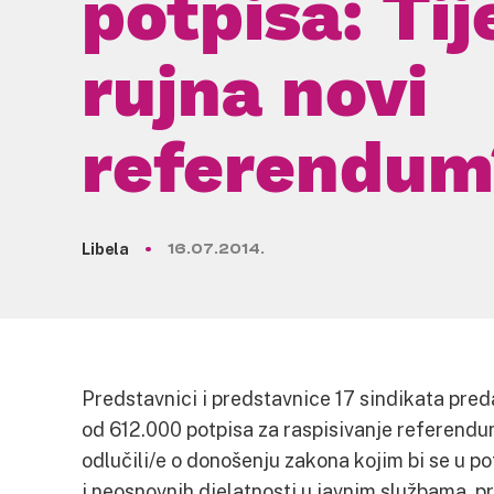
potpisa: Ti
rujna novi
referendum
Libela
16.07.2014.
Predstavnici i predstavnice 17 sindikata pre
od 612.000 potpisa za raspisivanje referend
odlučili/e o donošenju zakona kojim bi se u po
i neosnovnih djelatnosti u javnim službama, p