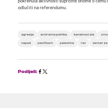
pokrenula aktivnosti suprotne onome o čemu b
odlučiti na referendumu.
agresija
antiratna politika
banalnost zla
cms
napad
pacifizam
palestina
rat
sentar za
Podijeli: