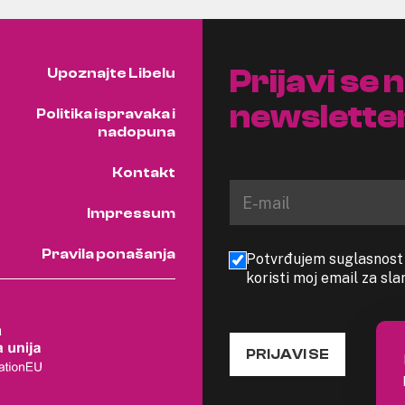
Prijavi se 
Upoznajte Libelu
newslette
Politika ispravaka i
nadopuna
Kontakt
Impressum
Pravila ponašanja
Potvrđujem suglasnost s
koristi moj email za sl
PRIJAVI SE