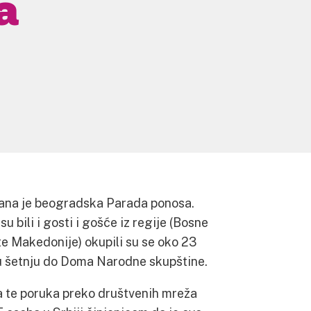
a
ržana je beogradska Parada ponosa.
u bili i gosti i gošće iz regije (Bosne
te Makedonije) okupili su se oko 23
nu šetnju do Doma Narodne skupštine.
te poruka preko društvenih mreža