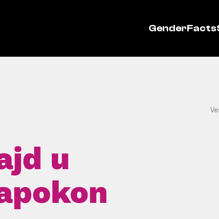
GenderFacts
Ve
ajd u
apokon