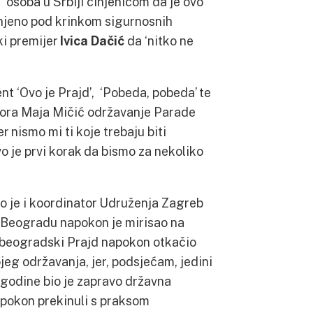
 osoba u Srbiji činjenicom da je ovo
anjeno pod krinkom sigurnosnih
ki premijer
Ivica Dačić
da ‘nitko ne
nt ‘Ovo je Prajd’, ‘Pobeda, pobeda’ te
dbora Maja Mičić održavanje Parade
r nismo mi ti koje trebaju biti
Ovo je prvi korak da bismo za nekoliko
o je i koordinator Udruženja Zagreb
u Beogradu napokon je mirisao na
je beogradski Prajd napokon otkačio
ojeg održavanja, jer, podsjećam, jedini
. godine bio je zapravo državna
apokon prekinuli s praksom