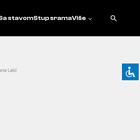
Sa stavom
Stup srama
Više
sna Lalić