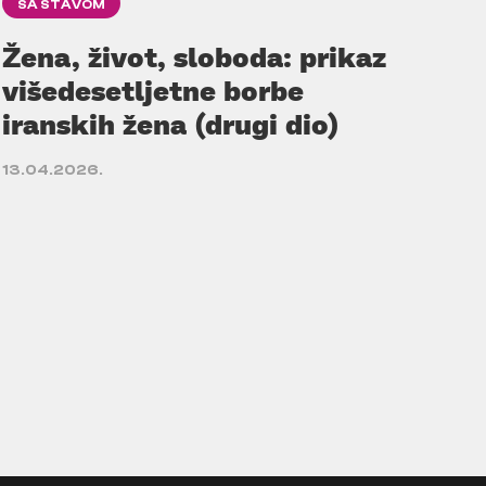
SA STAVOM
Žena, život, sloboda: prikaz
višedesetljetne borbe
iranskih žena (drugi dio)
13.04.2026.