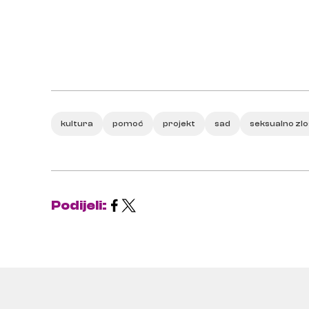
kultura
pomoć
projekt
sad
seksualno zlo
Podijeli: