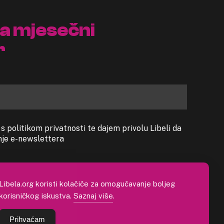
na mjesečni
r
 politikom privatnosti te dajem privolu Libeli da
anje e-newslettera
Libela.org koristi kolačiće za omogućavanje boljeg
korisničkog iskustva.
Saznaj više
.
Prihvaćam