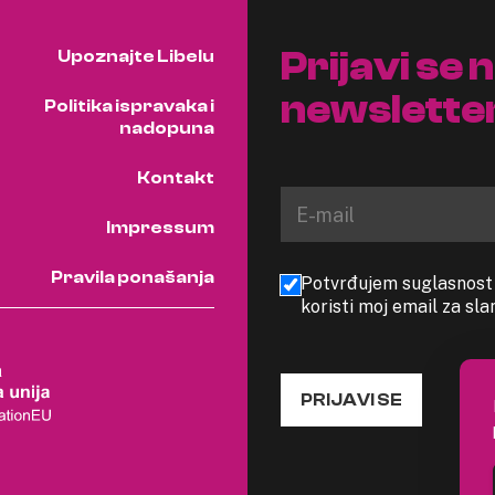
Prijavi se 
Upoznajte Libelu
newslette
Politika ispravaka i
nadopuna
Kontakt
Impressum
Pravila ponašanja
Potvrđujem suglasnost s
koristi moj email za sl
PRIJAVI SE