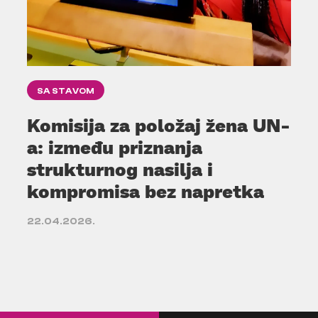
SA STAVOM
Komisija za položaj žena UN-
a: između priznanja
strukturnog nasilja i
kompromisa bez napretka
22.04.2026.