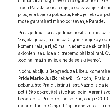
simbolizira snagu revolta te ogorčenost LGBT
treća Parada ponosa čije je održavanje zabr
procjena koje su pokazale, kako je rekao srps
može garantirati mirno održavanje Parade’.
Prosvjednici i prosvjednice nosili su transpare
‘Živjela ljubav’, a članica Organizacijskog o
komentirala je riječima: “Nećemo se skloniti je
sklonjeni sa ulica niti trebamo biti izolirani. 
godina imali slavlje, a ne da se skrivamo”.
Noćnu akciju u Beogradu za Libelu komentira
Pride
Marko Jurčić
rekavši: “Sinoćnji Prajd 
pobunu, što Prajd uistinu i jest. Važno je da 
političko pokroviteljstvo kao jedini garant sv
beogradski Prajd koji se održao, onaj iz 2010
manifestacija. Ovogodišnji organizatori su n