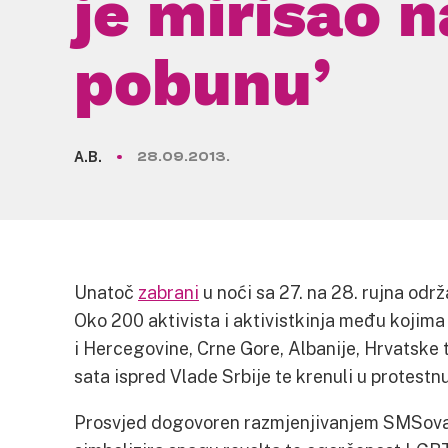
je mirisao n
pobunu’
A.B.
28.09.2013.
Unatoč
zabrani
u noći sa 27. na 28. rujna od
Oko 200 aktivista i aktivistkinja među kojima s
i Hercegovine, Crne Gore, Albanije, Hrvatske 
sata ispred Vlade Srbije te krenuli u protest
Prosvjed dogovoren razmjenjivanjem SMSova 