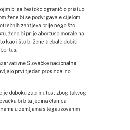
ojim bi se žestoko ograničio pristup
om žene bi se podvrgavale cijelom
otrebnih zahtjeva prije nego što
u, žene bi prije abortusa morale na
to kao i što bi žene trebale dobiti
abortus.
onzervativne Slovačke nacionalne
ljalo prvi tjedan prosinca, no
o je duboku zabrinutost zbog takvog
ovačka bi bila jedina članica
enama u zemljama s legalizovanim