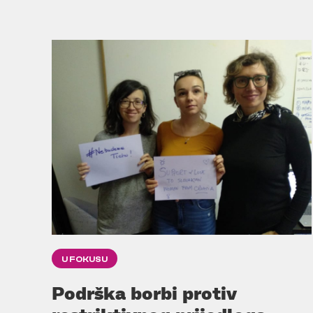
U FOKUSU
Podrška borbi protiv