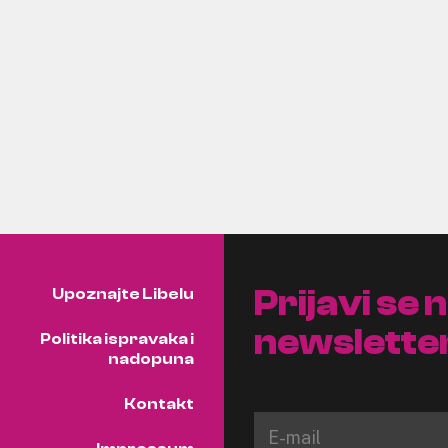
Prijavi se 
Upoznajte Libelu
newslette
Politika ispravaka i
nadopuna
Kontakt