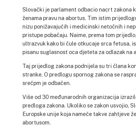
Slovački je parlament odbacio nacrt zakona k
ženama pravu na abortus. Tim istim prijedlog
nizu ponižavajućih i medicinski netočnih i nep
pristupe pobačaju. Naime, prema tom prijedlog
ultrazvuk kako bi čule otkucaje srca fetusa, is
pisanu suglasnost oca djeteta za odlazak na 
Taj prijedlog zakona podnijela su tri člana k
stranke. O predlogu spornog zakona se rasprav
srećpm je odbačen.
Više od 30 međunarodnih organizacija izrazil
predloga zakona. Ukoliko se zakon usvojio, Sl
Europske unije koja nameće takve zahtjeve ž
abortusom.