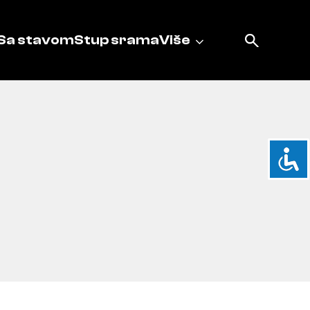
Sa stavom
Stup srama
Više