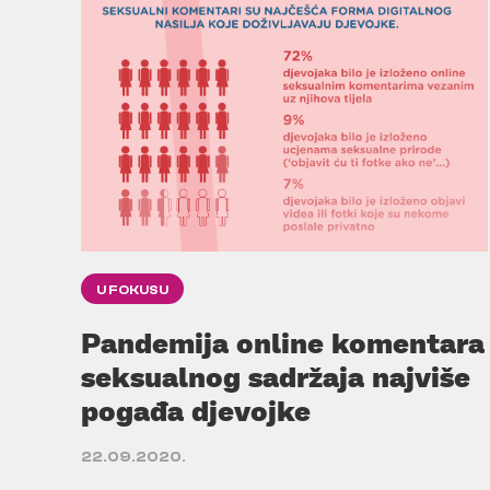
U FOKUSU
Pandemija online komentara
seksualnog sadržaja najviše
pogađa djevojke
22.09.2020.