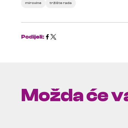
mirovine
tržište rada
Podijeli:
Možda će va