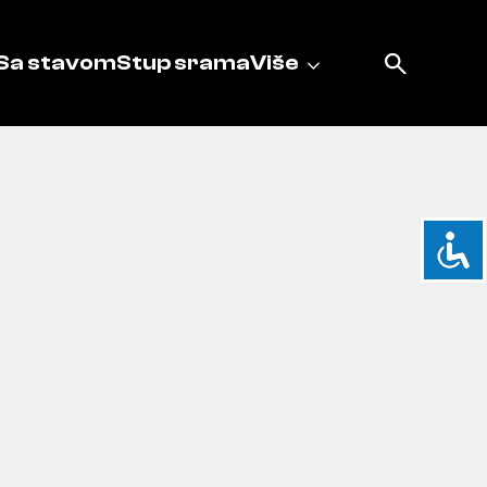
Sa stavom
Stup srama
Više