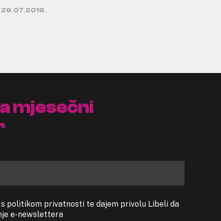
29.07.2019.
na mjesečni
r
 politikom privatnosti te dajem privolu Libeli da
anje e-newslettera