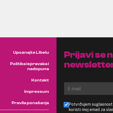
Prijavi se 
Upoznajte Libelu
newslette
Politika ispravaka i
nadopuna
Kontakt
Impressum
Pravila ponašanja
Potvrđujem suglasnost s
koristi moj email za sl