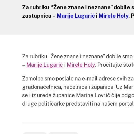
Za rubriku “Žene znane i neznane” dobile
zastupnica –
Marije Lugarić
i
Mirele Holy
. 
Za rubriku “Žene znane i neznane” dobile smo
–
Marije Lugarić
i
Mirele Holy
. Pročitajte što
Zamolbe smo poslale na e-mail adrese svih zas
gradonačelnica, načelnica i županica. Uz Marij
se i iz ureda županice Marine Lovrić čije odg
druge političarke predstaviti na našem portal