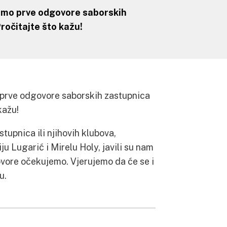
 smo prve odgovore saborskih
Pročitajte što kažu!
 prve odgovore saborskih zastupnica
 kažu!
tupnica ili njihovih klubova,
u Lugarić i Mirelu Holy, javili su nam
ovore očekujemo. Vjerujemo da će se i
u.