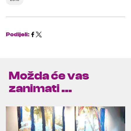
Podijeli:
Možda će vas
zanimati ...