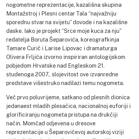
nogometne reprezentacije, kazališna skupina
Montažstroj i Plesni centar Tala “najvažniju
sporednu stvar na svijetu” dovode i na kazališne
daske. Iako je projekt “Srce moje kuca za nju”
redatelja Boruta Šeparovića, koreografkinja
Tamare Curić i Larise Lipovac i dramaturga
Olivera Frljića izvorno inspiriran antologijskom
pobjedom Hrvatske nad Engleskom 21.
studenoga 2007., slojevitost ove izvanredne
predstave višestruko nadilazi temu nogometa.
Već prvo poluvrijeme, satkano od plesnih dionica
jedanaest mladih plesačica, nacionalnoj euforiji i
glorificiranju nogometa pristupa na drukčiji
način. Momčad odjevena u dresove
reprezentacije u Šeparovićevoj autorskoj viziji