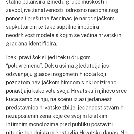
stalno balansira između grube muškosti i
zavodljive ženstvenosti, odnosno nacionalnog
ponosa i prešutne fascinacije narodnjačkom
supkulturom te tako suptilno implicira
neodrživost modela s kojim se većina hrvatskih
građana identificira.
Ipak, pravi šok slijedi tek u drugom
“poluvremenu”. Dok u ušima gledatelja još
odzvanjaju glasovi nogometnih idola koji
poznatom navijačkom himnom sinkronizirano
ponavljaju kako vole svoju Hrvatsku i njihovo srce
kuca samo za nju, na scenu izlazi jedanaest
predstavnica hrvatske zbilje, jedanaest stvarnih,
nezaposlenih žena koje će svojim kratkim
intimnim monolozima pred publiku postaviti
pitanje tko doista predstavlja Hrvatsku danas. No