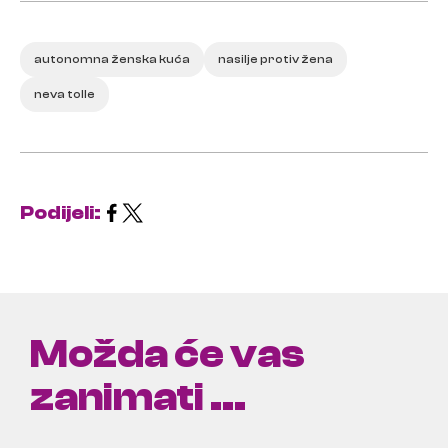
autonomna ženska kuća
nasilje protiv žena
neva tolle
Podijeli:
Možda će vas
zanimati ...