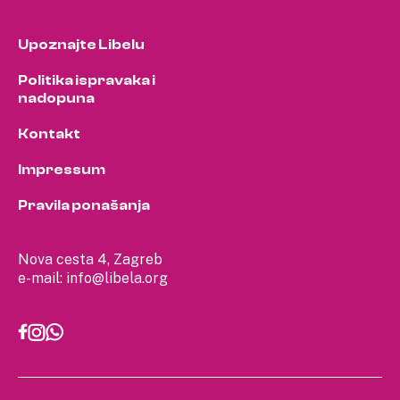
Upoznajte Libelu
Politika ispravaka i
nadopuna
Kontakt
Impressum
Pravila ponašanja
Nova cesta 4, Zagreb
e-mail:
info@libela.org