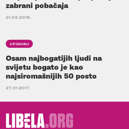
zabrani pobačaja
21.03.2018.
U FOKUSU
Osam najbogatijih ljudi na
svijetu bogato je kao
najsiromašnijih 50 posto
27.01.2017.