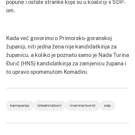
popune i ostale stranke koje su u koaliciji s SDP-
om.
Kada već govorimo o Primorsko-goranskoj
županiji, niti jedna žena nije kandidatkinja za
županicu, a koliko je poznato samo je Nada Turina
Đurić (HNS) kandidatkinja za zamjenicu župana i
to upravo spomenutom Komadini.
kampanja
lokalni izbori
marina lovrić
sdp