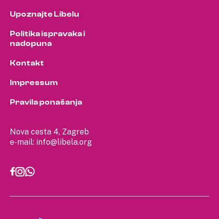
Upoznajte Libelu
Politika ispravaka i
nadopuna
Kontakt
Impressum
Pravila ponašanja
Nova cesta 4, Zagreb
e-mail:
info@libela.org