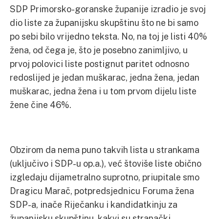
SDP Primorsko-goranske županije izradio je svoj
dio liste za županijsku skupštinu što ne bi samo
po sebi bilo vrijedno teksta. No, na toj je listi 40%
žena, od čega je, što je posebno zanimljivo, u
prvoj polovici liste postignut paritet odnosno
redoslijed je jedan muškarac, jedna žena, jedan
muškarac, jedna žena i u tom prvom dijelu liste
žene čine 46%.
Obzirom da nema puno takvih lista u strankama
(uključivo i SDP-u op.a.), već štoviše liste obično
izgledaju dijametralno suprotno, priupitale smo
Dragicu Marač, potpredsjednicu Foruma žena
SDP-a, inače Riječanku i kandidatkinju za
županijsku skupštinu, kakvi su stranački