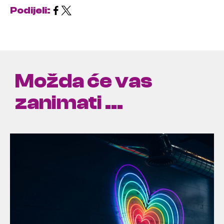
Podijeli:
Možda će vas
zanimati ...