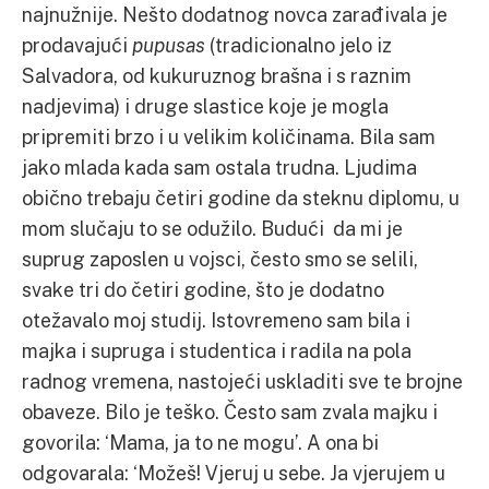
najnužnije. Nešto dodatnog novca zarađivala je
prodavajući
pupusas
(tradicionalno jelo iz
Salvadora, od kukuruznog brašna i s raznim
nadjevima) i druge slastice koje je mogla
pripremiti brzo i u velikim količinama. Bila sam
jako mlada kada sam ostala trudna. Ljudima
obično trebaju četiri godine da steknu diplomu, u
mom slučaju to se odužilo. Budući da mi je
suprug zaposlen u vojsci, često smo se selili,
svake tri do četiri godine, što je dodatno
otežavalo moj studij. Istovremeno sam bila i
majka i supruga i studentica i radila na pola
radnog vremena, nastojeći uskladiti sve te brojne
obaveze. Bilo je teško. Često sam zvala majku i
govorila: ‘Mama, ja to ne mogu’. A ona bi
odgovarala: ‘Možeš! Vjeruj u sebe. Ja vjerujem u