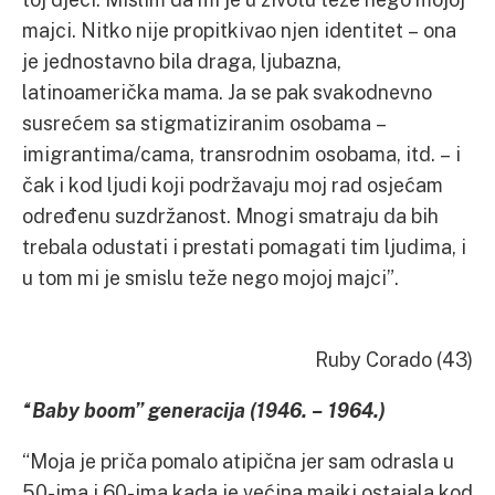
majci. Nitko nije propitkivao njen identitet – ona
je jednostavno bila draga, ljubazna,
latinoamerička mama. Ja se pak svakodnevno
susrećem sa stigmatiziranim osobama –
imigrantima/cama, transrodnim osobama, itd. – i
čak i kod ljudi koji podržavaju moj rad osjećam
određenu suzdržanost. Mnogi smatraju da bih
trebala odustati i prestati pomagati tim ljudima, i
u tom mi je smislu teže nego mojoj majci”.
Ruby Corado (43)
“Baby boom” generacija (1946. – 1964.)
“Moja je priča pomalo atipična jer sam odrasla u
50-ima i 60-ima kada je većina majki ostajala kod