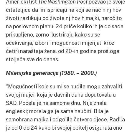
Američki list
The Washington Post
pozvao je svoje
čitateljice da im ispričaju na koji se način njihovi
životi razlikuju od života njihovih majki, naročito
na poslovnom planu. 24 priče koliko ih je do sada
prikupljeno, zorno ilustriraju kako su se
očekivanja, izbori i mogućnosti mijenjali kroz
četiri naraštaja žena, od 20-ih godina prošloga
stoljeća sve do danas.
Milenijska generacija (1980. – 2000.)
“Mogućnosti koje su mi se nudile mogu zahvaliti
svojoj majci, koja je davnih dana doputovala u
SAD. Počela je na samome dnu. Nije znala
engleski; morala ga je sama naučiti. Bila je
samohrana majka i odgojila četvero djece. Radila
je od 0 do 24 kako bi svojoj obitelj osigurala ono