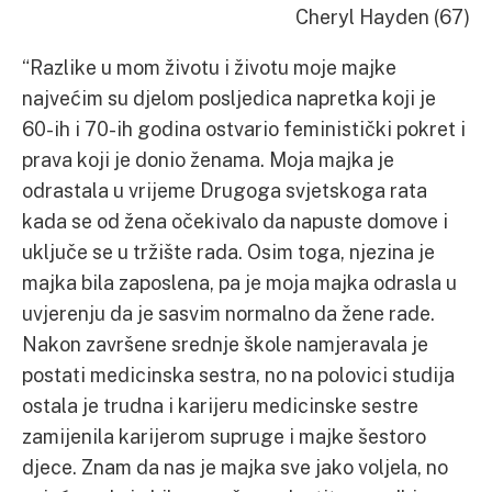
Cheryl Hayden (67)
“Razlike u mom životu i životu moje majke
najvećim su djelom posljedica napretka koji je
60-ih i 70-ih godina ostvario feministički pokret i
prava koji je donio ženama. Moja majka je
odrastala u vrijeme Drugoga svjetskoga rata
kada se od žena očekivalo da napuste domove i
uključe se u tržište rada. Osim toga, njezina je
majka bila zaposlena, pa je moja majka odrasla u
uvjerenju da je sasvim normalno da žene rade.
Nakon završene srednje škole namjeravala je
postati medicinska sestra, no na polovici studija
ostala je trudna i karijeru medicinske sestre
zamijenila karijerom supruge i majke šestoro
djece. Znam da nas je majka sve jako voljela, no