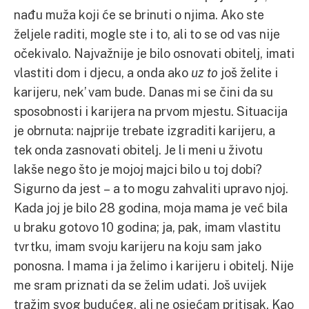
nađu muža koji će se brinuti o njima. Ako ste
željele raditi, mogle ste i to, ali to se od vas nije
očekivalo. Najvažnije je bilo osnovati obitelj, imati
vlastiti dom i djecu, a onda ako
uz to
još želite i
karijeru, nek’ vam bude. Danas mi se čini da su
sposobnosti i karijera na prvom mjestu. Situacija
je obrnuta: najprije trebate izgraditi karijeru, a
tek onda zasnovati obitelj. Je li meni u životu
lakše nego što je mojoj majci bilo u toj dobi?
Sigurno da jest – a to mogu zahvaliti upravo njoj.
Kada joj je bilo 28 godina, moja mama je već bila
u braku gotovo 10 godina; ja, pak, imam vlastitu
tvrtku, imam svoju karijeru na koju sam jako
ponosna. I mama i ja želimo i karijeru i obitelj. Nije
me sram priznati da se želim udati. Još uvijek
tražim svog budućeg, ali ne osjećam pritisak. Kao