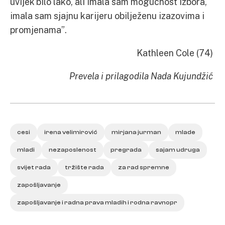
uvijek bilo lako, ali imala sam mogućnost izbora,
imala sam sjajnu karijeru obilježenu izazovima i
promjenama”.
Kathleen Cole (74)
Prevela i prilagodila Nada Kujundžić
cesi
irena velimirović
mirjana jurman
mlade
mladi
nezaposlenost
pregrada
sajam udruga
svijet rada
tržište rada
za rad spremne
zapošljavanje
zapošljavanje i radna prava mladih i rodna ravnopr