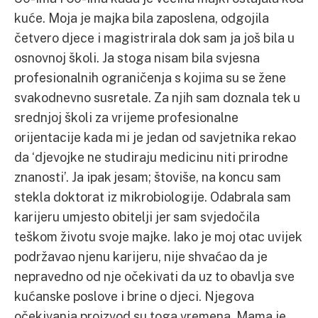
kuće. Moja je majka bila zaposlena, odgojila
četvero djece i magistrirala dok sam ja još bila u
osnovnoj školi. Ja stoga nisam bila svjesna
profesionalnih ograničenja s kojima su se žene
svakodnevno susretale. Za njih sam doznala tek u
srednjoj školi za vrijeme profesionalne
orijentacije kada mi je jedan od savjetnika rekao
da ‘djevojke ne studiraju medicinu niti prirodne
znanosti’. Ja ipak jesam; štoviše, na koncu sam
stekla doktorat iz mikrobiologije. Odabrala sam
karijeru umjesto obitelji jer sam svjedočila
teškom životu svoje majke. Iako je moj otac uvijek
podržavao njenu karijeru, nije shvaćao da je
nepravedno od nje očekivati da uz to obavlja sve
kućanske poslove i brine o djeci. Njegova
očekivanja proizvod su toga vremena. Mama je