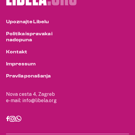
Upoznajte Libelu
Politika ispravaka i
nadopuna
Kontakt
Impressum
Pravila ponašanja
Nova cesta 4, Zagreb
e-mail:
info@libela.org