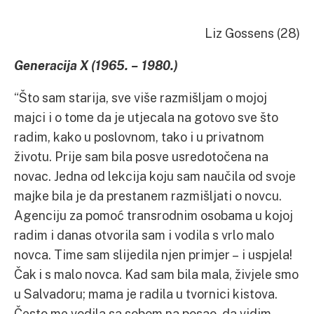
Liz Gossens (28)
Generacija X (1965. – 1980.)
“Što sam starija, sve više razmišljam o mojoj
majci i o tome da je utjecala na gotovo sve što
radim, kako u poslovnom, tako i u privatnom
životu. Prije sam bila posve usredotočena na
novac. Jedna od lekcija koju sam naučila od svoje
majke bila je da prestanem razmišljati o novcu.
Agenciju za pomoć transrodnim osobama u kojoj
radim i danas otvorila sam i vodila s vrlo malo
novca. Time sam slijedila njen primjer – i uspjela!
Čak i s malo novca. Kad sam bila mala, živjele smo
u Salvadoru; mama je radila u tvornici kistova.
Često me vodila sa sobom na posao, da vidim