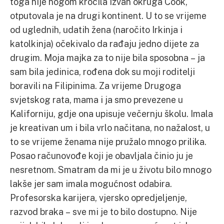
toga nije nogom kročila izvan okruga Cook,
otputovala je na drugi kontinent. U to se vrijeme
od uglednih, udatih žena (naročito Irkinja i
katolkinja) očekivalo da rađaju jedno dijete za
drugim. Moja majka za to nije bila sposobna – ja
sam bila jedinica, rođena dok su moji roditelji
boravili na Filipinima. Za vrijeme Drugoga
svjetskog rata, mama i ja smo prevezene u
Kaliforniju, gdje ona upisuje večernju školu. Imala
je kreativan um i bila vrlo načitana, no nažalost, u
to se vrijeme ženama nije pružalo mnogo prilika.
Posao računovođe koji je obavljala činio ju je
nesretnom. Smatram da mi je u životu bilo mnogo
lakše jer sam imala mogućnost odabira.
Profesorska karijera, vjersko opredjeljenje,
razvod braka – sve mi je to bilo dostupno. Nije