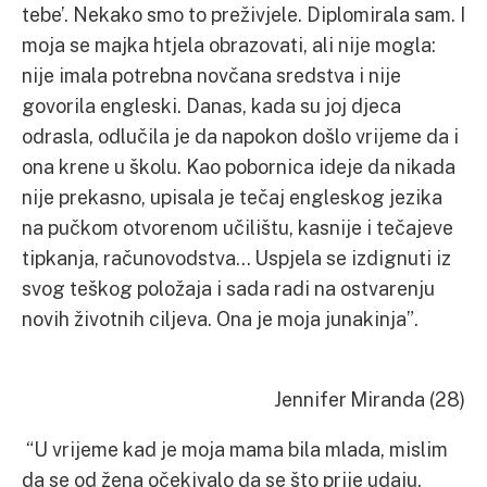
tebe’. Nekako smo to preživjele. Diplomirala sam. I
moja se majka htjela obrazovati, ali nije mogla:
nije imala potrebna novčana sredstva i nije
govorila engleski. Danas, kada su joj djeca
odrasla, odlučila je da napokon došlo vrijeme da i
ona krene u školu. Kao pobornica ideje da nikada
nije prekasno, upisala je tečaj engleskog jezika
na pučkom otvorenom učilištu, kasnije i tečajeve
tipkanja, računovodstva… Uspjela se izdignuti iz
svog teškog položaja i sada radi na ostvarenju
novih životnih ciljeva. Ona je moja junakinja”.
Jennifer Miranda (28)
“U vrijeme kad je moja mama bila mlada, mislim
da se od žena očekivalo da se što prije udaju,