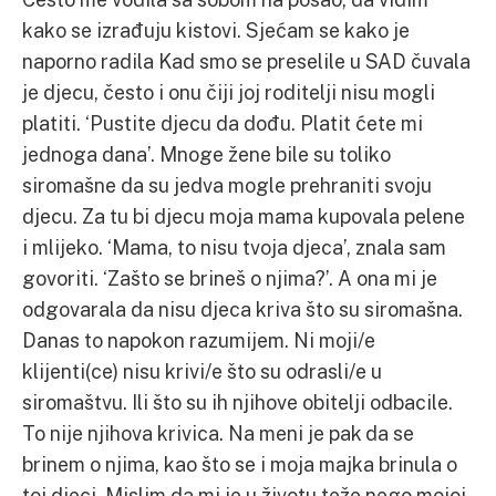
kako se izrađuju kistovi. Sjećam se kako je
naporno radila Kad smo se preselile u SAD čuvala
je djecu, često i onu čiji joj roditelji nisu mogli
platiti. ‘Pustite djecu da dođu. Platit ćete mi
jednoga dana’. Mnoge žene bile su toliko
siromašne da su jedva mogle prehraniti svoju
djecu. Za tu bi djecu moja mama kupovala pelene
i mlijeko. ‘Mama, to nisu tvoja djeca’, znala sam
govoriti. ‘Zašto se brineš o njima?’. A ona mi je
odgovarala da nisu djeca kriva što su siromašna.
Danas to napokon razumijem. Ni moji/e
klijenti(ce) nisu krivi/e što su odrasli/e u
siromaštvu. Ili što su ih njihove obitelji odbacile.
To nije njihova krivica. Na meni je pak da se
brinem o njima, kao što se i moja majka brinula o
toj djeci. Mislim da mi je u životu teže nego mojoj