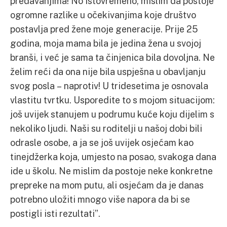
predavanjima! No istovremeno, mislim da postoje
ogromne razlike u očekivanjima koje društvo
postavlja pred žene moje generacije. Prije 25
godina, moja mama bila je jedina žena u svojoj
branši, i već je sama ta činjenica bila dovoljna. Ne
želim reći da ona nije bila uspješna u obavljanju
svog posla – naprotiv! U tridesetima je osnovala
vlastitu tvrtku. Usporedite to s mojom situacijom:
još uvijek stanujem u podrumu kuće koju dijelim s
nekoliko ljudi. Naši su roditelji u našoj dobi bili
odrasle osobe, a ja se još uvijek osjećam kao
tinejdžerka koja, umjesto na posao, svakoga dana
ide u školu. Ne mislim da postoje neke konkretne
prepreke na mom putu, ali osjećam da je danas
potrebno uložiti mnogo više napora da bi se
postigli isti rezultati”.