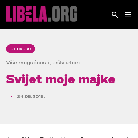
Skip
to
content
U FOKUSU
Više mogućnosti, teški izbori
Svijet moje majke
24.05.2015.