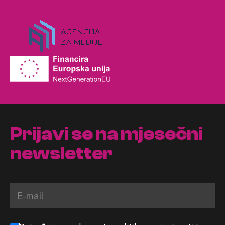
Prijavi se na mjesečni
newsletter