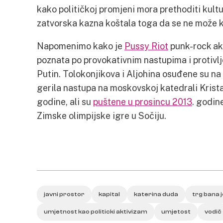
kako političkoj promjeni mora prethoditi kult
zatvorska kazna koštala toga da se ne može ka
Napomenimo kako je
Pussy Riot
punk-rock akt
poznata po provokativnim nastupima i protivlje
Putin. Tolokonjikova i Aljohina osuđene su na
gerila nastupa na moskovskoj katedrali Krista
godine, ali su
puštene u prosincu 2013
. godin
Zimske olimpijske igre u Sočiju.
javni prostor
kapital
katerina duda
trg bana j
umjetnost kao politicki aktivizam
umjetost
vodič