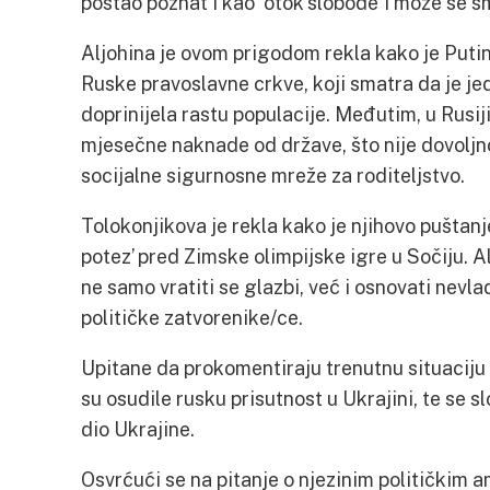
postao poznat i kao ‘otok slobode’ i može se 
Aljohina je ovom prigodom rekla kako je Putin
Ruske pravoslavne crkve, koji smatra da je jed
doprinijela rastu populacije. Međutim, u Rusi
mjesečne naknade od države, što nije dovoljn
socijalne sigurnosne mreže za roditeljstvo.
Tolokonjikova je rekla kako je njihovo puštanj
potez’ pred Zimske olimpijske igre u Sočiju. Al
ne samo vratiti se glazbi, već i osnovati nevla
političke zatvorenike/ce.
Upitane da prokomentiraju trenutnu situaciju u
su osudile rusku prisutnost u Ukrajini, te se s
dio Ukrajine.
Osvrćući se na pitanje o njezinim političkim a