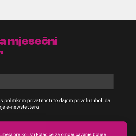
na mjesečni
r
 politikom privatnosti te dajem privolu Libeli da
anje e-newslettera
Libela.org koristi kolačiće za omogućavanje boljeg