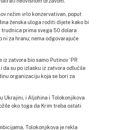
smatrati neovisnom državom.
ov režim vrlo konzervativan, poput
ina ženska uloga roditi dijete kako bi
ji trudnica prima svega 50 dolara
o ni za hranu; nema odgovarajuće
e iz zatvora bio samo Putinov ‘PR
i da su po izlasku iz zatvora odlučile
dinu organizaciju koja se bori za
 Ukrajini, i Aljohina i Tolokonjikova
ložile oko toga da Krim treba ostati
mbicijama, Tolokonjikova je rekla