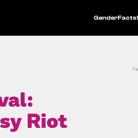
GenderFacts
Fa
val:
sy Riot