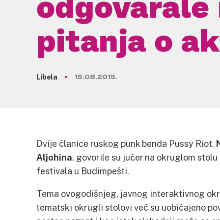
odgovarale
pitanja o a
Libela
15.08.2015.
Dvije članice ruskog punk benda Pussy Riot,
Aljohina
, govorile su jučer na okruglom stol
festivala u Budimpešti.
Tema ovogodišnjeg, javnog interaktivnog okru
tematski okrugli stolovi već su uobičajeno pov