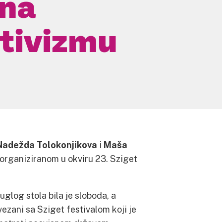
 na
ktivizmu
Nadežda Tolokonjikova
i
Maša
u organiziranom u okviru 23. Sziget
glog stola bila je sloboda, a
ezani sa Sziget festivalom koji je