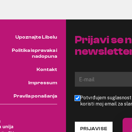
Prijavi se 
Upoznajte Libelu
newslette
Politika ispravaka i
nadopuna
Kontakt
Impressum
Pravila ponašanja
Potvrđujem suglasnost s
koristi moj email za sl
PRIJAVI SE