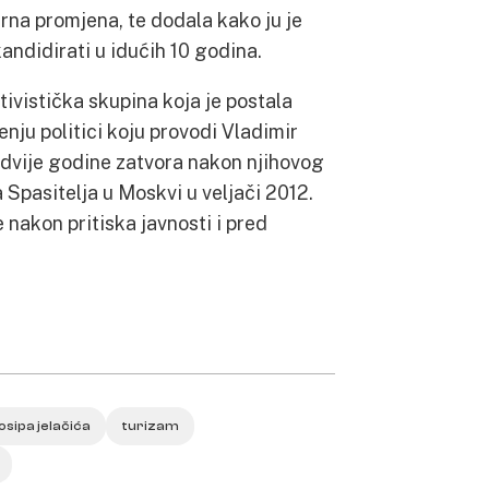
urna promjena, te dodala kako ju je
ndidirati u idućih 10 godina.
ivistička skupina koja je postala
nju politici koju provodi Vladimir
 dvije godine zatvora nakon njihovog
 Spasitelja u Moskvi u veljači 2012.
e nakon pritiska javnosti i pred
osipa jelačića
turizam