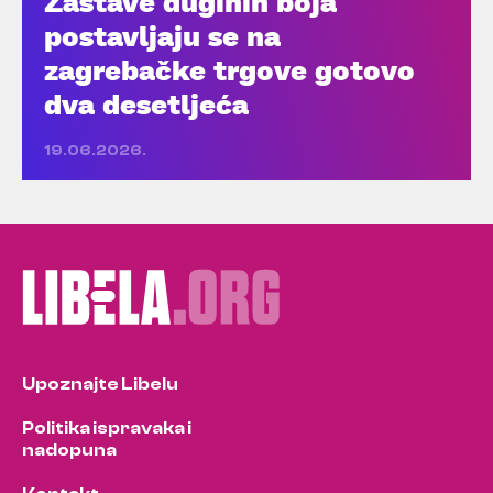
Zastave duginih boja
postavljaju se na
zagrebačke trgove gotovo
dva desetljeća
19.06.2026.
Upoznajte Libelu
Politika ispravaka i
nadopuna