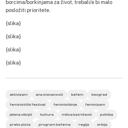
borcima/borkinjama za život, trebali/e bi malo
posložiti prioritete.
{slika}
{slika}
{slika}
{slika}
aktivizam
ana stevanović
befem
beograd
feministički festival
feministkinje
feminizam
jelena višnjić
kultura
milica batričević
politika
preko plota
program befema
regija
srbija