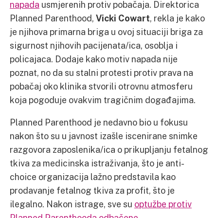
napada
usmjerenih protiv pobačaja. Direktorica
Planned Parenthood,
Vicki Cowart
, rekla je kako
je njihova primarna briga u ovoj situaciji briga za
sigurnost njihovih pacijenata/ica, osoblja i
policajaca. Dodaje kako motiv napada nije
poznat, no da su stalni protesti protiv prava na
pobačaj oko klinika stvorili otrovnu atmosferu
koja pogoduje ovakvim tragičnim događajima.
Planned Parenthood je nedavno bio u fokusu
nakon što su u javnost izašle iscenirane snimke
razgovora zaposlenika/ica o prikupljanju fetalnog
tkiva za medicinska istraživanja, što je anti-
choice organizacija lažno predstavila kao
prodavanje fetalnog tkiva za profit, što je
ilegalno. Nakon istrage, sve su
optužbe protiv
Planned Parenthooda odbačene
.