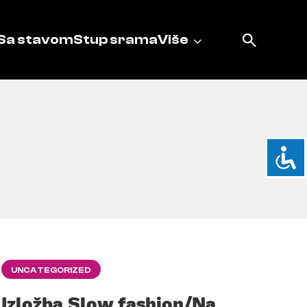
Sa stavom
Stup srama
Više
UNCATEGORIZED
Izložba Slow fashion/Na