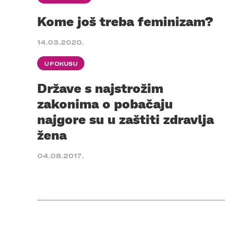
Kome još treba feminizam?
14.03.2020.
U FOKUSU
Države s najstrožim
zakonima o pobačaju
najgore su u zaštiti zdravlja
žena
04.08.2017.