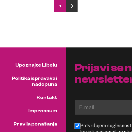
1
Prijavi se 
Upoznajte Libelu
newslette
Politika ispravaka i
nadopuna
Kontakt
Impressum
Pravila ponašanja
Potvrđujem suglasnost s
koristi moj email za sl