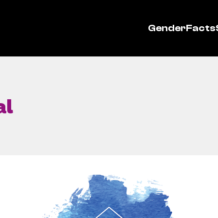
GenderFacts
al