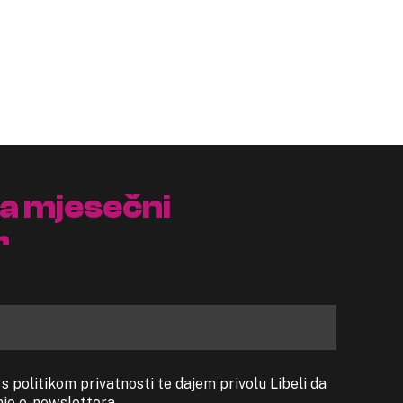
na mjesečni
r
 politikom privatnosti te dajem privolu Libeli da
anje e-newslettera