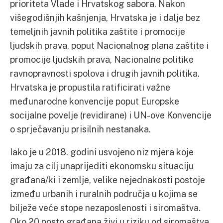
prioriteta Vlade i Hrvatskog sabora. Nakon
višegodišnjih kašnjenja, Hrvatska je i dalje bez
temeljnih javnih politika zaštite i promocije
ljudskih prava, poput Nacionalnog plana zaštite i
promocije ljudskih prava, Nacionalne politike
ravnopravnosti spolova i drugih javnih politika.
Hrvatska je propustila ratificirati važne
međunarodne konvencije poput Europske
socijalne povelje (revidirane) i UN-ove Konvencije
o sprječavanju prisilnih nestanaka.
Iako je u 2018. godini usvojeno niz mjera koje
imaju za cilj unaprijediti ekonomsku situaciju
građana/ki i zemlje, velike nejednakosti postoje
između urbanih i ruralnih područja u kojima se
bilježe veće stope nezaposlenosti i siromaštva.
Oko 20 posto građana živi u riziku od siromaštva.