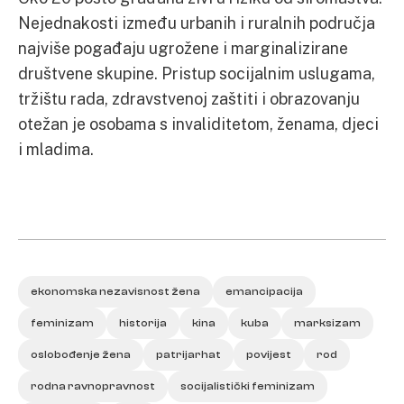
Nejednakosti između urbanih i ruralnih područja
najviše pogađaju ugrožene i marginalizirane
društvene skupine. Pristup socijalnim uslugama,
tržištu rada, zdravstvenoj zaštiti i obrazovanju
otežan je osobama s invaliditetom, ženama, djeci
i mladima.
ekonomska nezavisnost žena
emancipacija
feminizam
historija
kina
kuba
marksizam
oslobođenje žena
patrijarhat
povijest
rod
rodna ravnopravnost
socijalistički feminizam