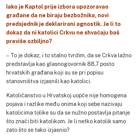
Iako je Kaptol prije izbora upozoravao
građane da ne biraju bezbožnika, novi
predsjednik je deklarirani agnostik. Je li to
dokaz da ni katolici Crkvu ne shvaćaju baš
previše ozbiljno?
– To je dokaz, i to stalno tvrdim, da se Crkva lažno
predstavlja kao glasnogovornik 88,7 posto
hrvatskih građana koji su se pri popisu
stanovništva izjasnili kao katolici.
Katoličanstvo u Hrvatskoj uopće nije homogena
pojava i razlike među onima koji sebe nazivaju
katolicima tolike su da se nužno postavlja pitanje
što znači biti katolikom. Je li netko katolik samo
zato što se tako izjasnio?