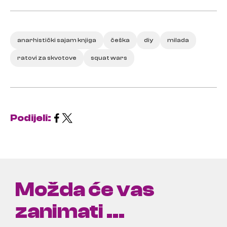
anarhistički sajam knjiga
češka
diy
milada
ratovi za skvotove
squat wars
Podijeli:
Možda će vas
zanimati ...