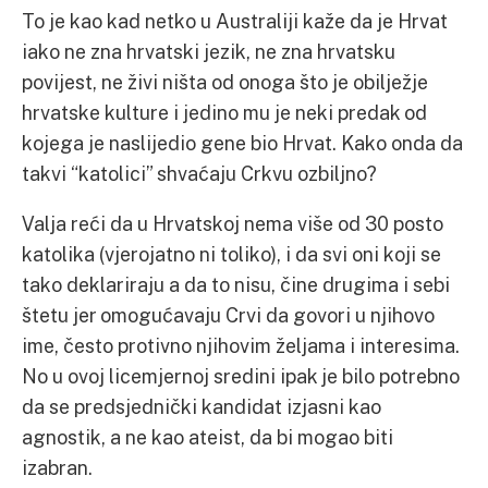
To je kao kad netko u Australiji kaže da je Hrvat
iako ne zna hrvatski jezik, ne zna hrvatsku
povijest, ne živi ništa od onoga što je obilježje
hrvatske kulture i jedino mu je neki predak od
kojega je naslijedio gene bio Hrvat. Kako onda da
takvi “katolici” shvaćaju Crkvu ozbiljno?
Valja reći da u Hrvatskoj nema više od 30 posto
katolika (vjerojatno ni toliko), i da svi oni koji se
tako deklariraju a da to nisu, čine drugima i sebi
štetu jer omogućavaju Crvi da govori u njihovo
ime, često protivno njihovim željama i interesima.
No u ovoj licemjernoj sredini ipak je bilo potrebno
da se predsjednički kandidat izjasni kao
agnostik, a ne kao ateist, da bi mogao biti
izabran.