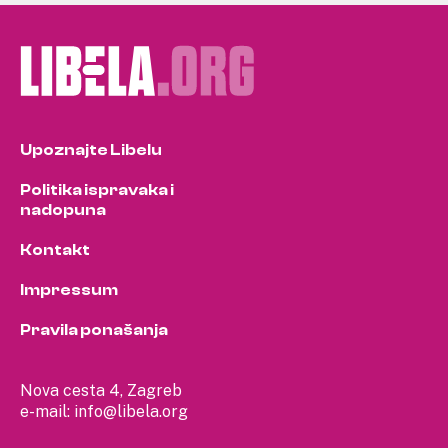
Upoznajte Libelu
Politika ispravaka i
nadopuna
Kontakt
Impressum
Pravila ponašanja
Nova cesta 4, Zagreb
e-mail:
info@libela.org