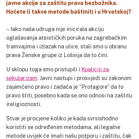
javne akcije za zaštitu prava bezbožnika.
Hoćete li takve metode baštiniti i u Hrvatskoj?
– Iako naša udruga nije inicirala akciju
oglašavanja ateističkih poruka na zagrebačkim
tramvajima i izlazak na ulice, stali smo u obranu
prava Ženske grupe iz Lošinja da to čini.
U sklopu toga smo pristupili i
Koaliciji za
sekularizam
. Javni nastupi i prosvjedi su zakonom
zajamčeno pravo i zadaća je “Protagore” da to
pravo štiti, posebno kada se ono odnosi na zaštitu
ireligioznosti.
Stvar je procjene koliko je kada svrsishodno
koristiti se određenim metodama, ali legalne
metode uvijek će imati našu potporu i zaštitu, čak