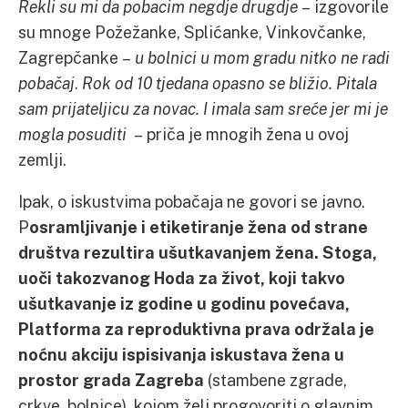
Rekli su mi da pobacim negdje drugdje
– izgovorile
su mnoge Požežanke, Splićanke, Vinkovčanke,
Zagrepčanke –
u bolnici u mom gradu nitko ne radi
pobačaj
.
Rok od 10 tjedana opasno se bližio. Pitala
sam prijateljicu za novac. I imala sam sreće jer mi je
mogla posuditi
– priča je mnogih žena u ovoj
zemlji.
Ipak, o iskustvima pobačaja ne govori se javno.
P
osramljivanje i etiketiranje žena od strane
društva rezultira ušutkavanjem žena. Stoga,
uoči takozvanog Hoda za život, koji takvo
ušutkavanje iz godine u godinu povećava,
Platforma za reproduktivna prava održala je
noćnu akciju ispisivanja iskustava žena u
prostor grada Zagreba
(stambene zgrade,
crkve, bolnice), kojom želi progovoriti o glavnim