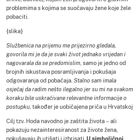
problemima s kojima se suočavaju žene koje žele
pobaciti.
{slika}
Službenica na prijemu
me prijezirno gledala,
govorila mi je da je svaki život jednako vrijedan i
nagovarala da se predomislim
, samo je jedno od
brojnih iskustava posramljivanja i pokušaja
odgovaranja od pobačaja.
Stalno sam imala
osjećaj da radim nešto ilegalno jer su mi na svakom
koraku bile uskraćivane relevantne informacije o
postupku
, također je uobičajena priča u Hrvatskoj
Cilj tzv. Hoda navodno je zaštita života – ali
pokazuju nezainteresiranost za živote žena,
pokušavaju ih utišati i izbrisati.
U simboličnoj