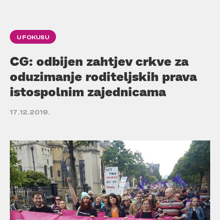
U FOKUSU
CG: odbijen zahtjev crkve za
oduzimanje roditeljskih prava
istospolnim zajednicama
17.12.2019.