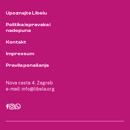
Upoznajte Libelu
Politika ispravaka i
nadopuna
Kontakt
Impressum
Pravila ponašanja
Nova cesta 4, Zagreb
e-mail:
info@libela.org