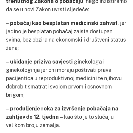
trenutnog Zakona o pobačaju
, nego inzistiramo
da se u novi Zakon uvrsti sljedeće:
–
pobačaj kao besplatan medicinski zahvat
, jer
jedino je besplatan pobačaj zaista dostupan
svima, bez obzira na ekonomski i društveni status
žena;
–
ukidanje priziva savjesti
ginekologa i
ginekologinja jer oni moraju poštivati prava
pacijentica u reproduktivnoj medicini te njihovu
dobrobit smatrati svojom prvom i osnovnom
brigom;
–
produljenje roka za izvršenje pobačaja na
zahtjev do 12. tjedna
– kao što je to slučaj u
velikom broju zemalja.