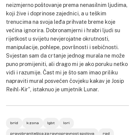
neizmjerno poštovanje prema nenasilnim ljudima,
koji žive i doprinose zajednici, a u teškim
trenucima na svoja leđa prihvate breme koje
većina ignorira. Dobronamjerni i hrabri ljudi su
rijetkost u svijetu nevjerojatne okrutnosti,
manipulacije, pohlepe, površnosti i sebičnosti.
Svjestan sam da crtanje jednog murala ne može
puno promijeniti, ali drago mi je ako poruku netko
vidi i razumije. Čast mi je što sam imao priliku
napraviti mural posvećen čovjeku kakav je Josip
Reihl-Kir”, istaknuo je umjetnik Lunar.
brid
k zona
lgbt
lori
pravobraniteljica za ravnopravnost spolova
rad