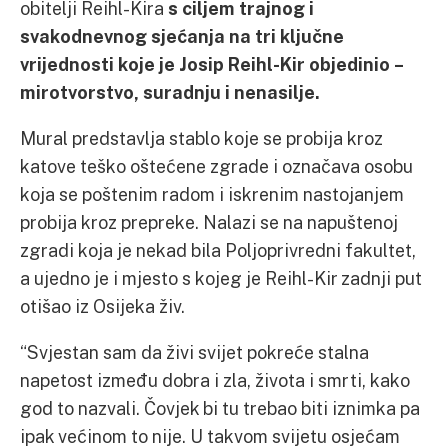
obitelji Reihl-Kira
s ciljem trajnog i
svakodnevnog sjećanja na tri ključne
vrijednosti koje je Josip Reihl-Kir objedinio –
mirotvorstvo, suradnju i nenasilje.
Mural predstavlja stablo koje se probija kroz
katove teško oštećene zgrade i označava osobu
koja se poštenim radom i iskrenim nastojanjem
probija kroz prepreke. Nalazi se na napuštenoj
zgradi koja je nekad bila Poljoprivredni fakultet,
a ujedno je i mjesto s kojeg je Reihl-Kir zadnji put
otišao iz Osijeka živ.
“Svjestan sam da živi svijet pokreće stalna
napetost između dobra i zla, života i smrti, kako
god to nazvali. Čovjek bi tu trebao biti iznimka pa
ipak većinom to nije. U takvom svijetu osjećam