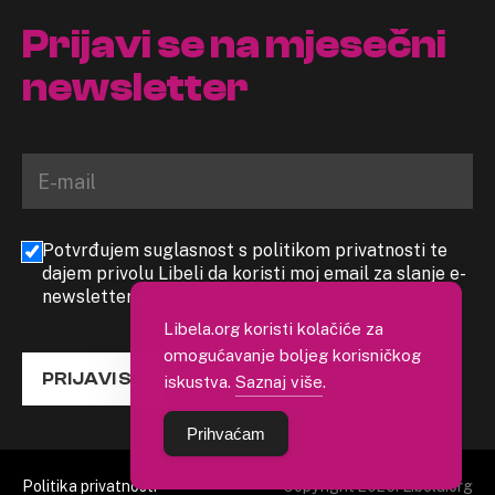
Prijavi se na mjesečni
newsletter
Potvrđujem suglasnost s politikom privatnosti te
dajem privolu Libeli da koristi moj email za slanje e-
newslettera
Libela.org koristi kolačiće za
omogućavanje boljeg korisničkog
PRIJAVI SE
iskustva.
Saznaj više
.
Prihvaćam
Politika privatnosti
Copyright 2026. Libela.org