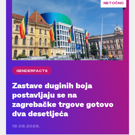
NETOČNO
GENDERFACTS
Zastave duginih boja
postavljaju se na
zagrebačke trgove gotovo
dva desetljeća
19.06.2026.