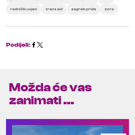
radnički uvjeti
trans aid
zagreb pride
zora
Podijeli:
Možda će vas
zanimati ...