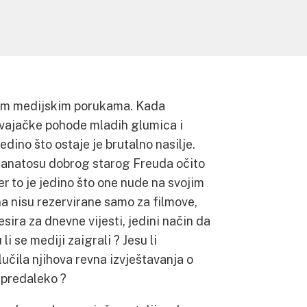
im medijskim porukama. Kada
svajačke pohode mladih glumica i
dino što ostaje je brutalno nasilje.
i tanatosu dobrog starog Freuda očito
r to je jedino što one nude na svojim
a nisu rezervirane samo za filmove,
sira za dnevne vijesti, jedini način da
i se mediji zaigrali ? Jesu li
učila njihova revna izvještavanja o
k predaleko ?