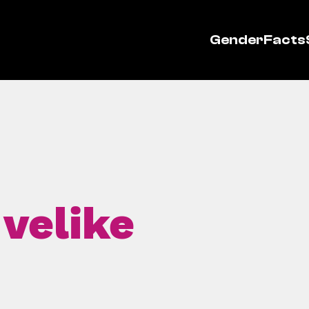
GenderFacts
 velike