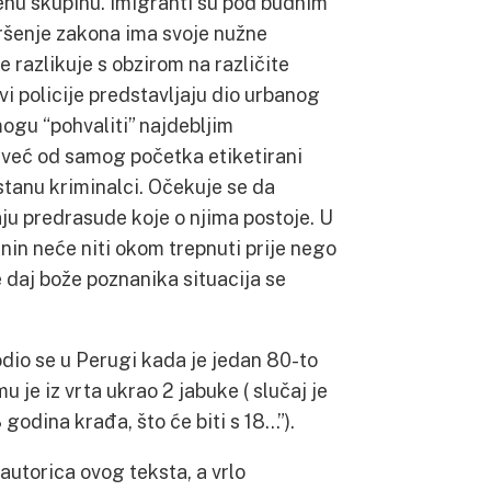
enu skupinu. Imigranti su pod budnim
ršenje zakona ima svoje nužne
e razlikuje s obzirom na različite
i policije predstavljaju dio urbanog
mogu “pohvaliti” najdebljim
 već od samog početka etiketirani
stanu kriminalci. Očekuje se da
čaju predrasude koje o njima postoje. U
in neće niti okom trepnuti prije nego
e daj bože poznanika situacija se
odio se u Perugi kada je jedan 80-to
je iz vrta ukrao 2 jabuke ( slučaj je
godina krađa, što će biti s 18…”).
utorica ovog teksta, a vrlo