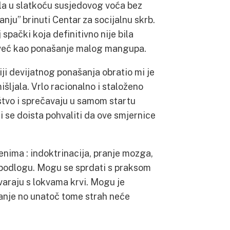
rila u slatkoću susjedovog voća bez
nju” brinuti Centar za socijalnu skrb.
spački koja definitivno nije bila
a već kao ponašanje malog mangupa.
iji devijatnog ponašanja obratio mi je
išljala. Vrlo racionalno i staloženo
štvo i sprečavaju u samom startu
li se doista pohvaliti da ove smjernice
enima : indoktrinacija, pranje mozga,
podlogu. Mogu se sprdati s praksom
varaju s lokvama krvi. Mogu je
ojanje no unatoč tome strah neće