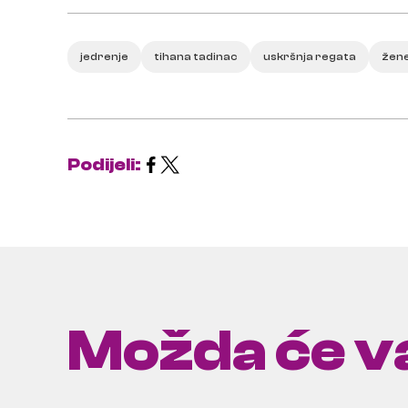
jedrenje
tihana tadinac
uskršnja regata
žene
Podijeli:
Možda će va