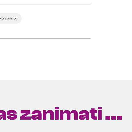
 u sportu
s zanimati ...