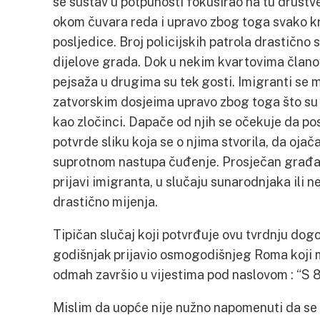
se sustav u potpunosti fokusirao na tu društv
okom čuvara reda i upravo zbog toga svako k
posljedice. Broj policijskih patrola drastično s
dijelove grada. Dok u nekim kvartovima članov
pejsaža u drugima su tek gosti. Imigranti se 
zatvorskim dosjeima upravo zbog toga što su
kao zločinci. Dapače od njih se očekuje da po
potvrde sliku koja se o njima stvorila, da oja
suprotnom nastupa čuđenje. Prosječan građan
prijavi imigranta, u slučaju sunarodnjaka ili n
drastično mijenja.
Tipičan slučaj koji potvrđuje ovu tvrdnju dog
godišnjak prijavio osmogodišnjeg Roma koji mu 
odmah završio u vijestima pod naslovom : “S 8 
Mislim da uopće nije nužno napomenuti da se a