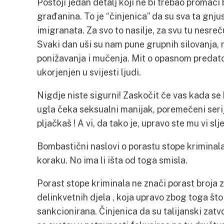
Postoji jedan detalj koji ne bi trebao promać
građanina. To je “činjenica” da su sva ta gnju
imigranata. Za svo to nasilje, za svu tu nesre
Svaki dan uši su nam pune grupnih silovanja, 
ponižavanja i mučenja. Mit o opasnom predator
ukorjenjen u svijesti ljudi.
Nigdje niste sigurni! Zaskočit će vas kada se
ugla čeka seksualni manijak, poremećeni serijs
pljačkaš ! A vi, da tako je, upravo ste mu vi sl
Bombastični naslovi o porastu stope kriminal
koraku. No ima li išta od toga smisla.
Porast stope kriminala ne znači porast broja z
delinkvetnih djela , koja upravo zbog toga što
sankcionirana. Činjenica da su talijanski zatv