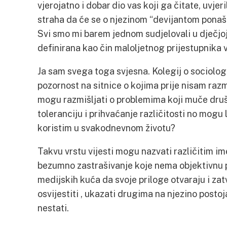
vjerojatno i dobar dio vas koji ga čitate, uvje
straha da će se o njezinom “devijantom ponaša
Svi smo mi barem jednom sudjelovali u dječjoj 
definirana kao čin maloljetnog prijestupnik
Ja sam svega toga svjesna. Kolegij o sociolog
pozornost na sitnice o kojima prije nisam razm
mogu razmišljati o problemima koji muče dru
toleranciju i prihvaćanje različitosti no mogu 
koristim u svakodnevnom životu?
Takvu vrstu vijesti mogu nazvati različitim im
bezumno zastrašivanje koje nema objektivnu 
medijskih kuća da svoje priloge otvaraju i zat
osvijestiti , ukazati drugima na njezino post
nestati.