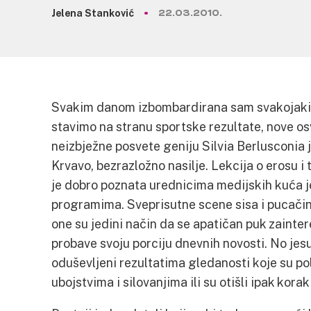
Jelena Stanković
22.03.2010.
Svakim danom izbombardirana sam svakojak
stavimo na stranu sportske rezultate, nove o
neizbježne posvete geniju Silvia Berlusconia je
Krvavo, bezrazložno nasilje. Lekcija o erosu 
je dobro poznata urednicima medijskih kuća je
programima. Sveprisutne scene sisa i pucačin
one su jedini način da se apatičan puk zaintere
probave svoju porciju dnevnih novosti. No jesu l
oduševljeni rezultatima gledanosti koje su pol
ubojstvima i silovanjima ili su otišli ipak kora