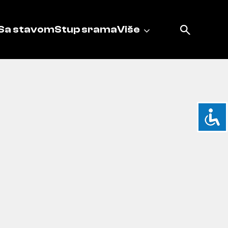
Sa stavom
Stup srama
Više