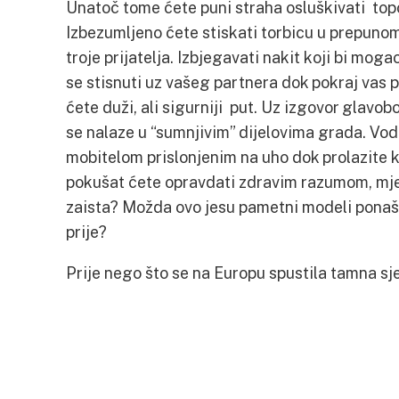
Unatoč tome ćete puni straha osluškivati topo
Izbezumljeno ćete stiskati torbicu u prepunom
troje prijatelja. Izbjegavati nakit koji bi mog
se stisnuti uz vašeg partnera dok pokraj vas 
ćete duži, ali sigurniji put. Uz izgovor glavob
se nalaze u “sumnjivim” dijelovima grada. Vodi
mobitelom prislonjenim na uho dok prolazite k
pokušat ćete opravdati zdravim razumom, mjer
zaista? Možda ovo jesu pametni modeli ponašanja
prije?
Prije nego što se na Europu spustila tamna sj