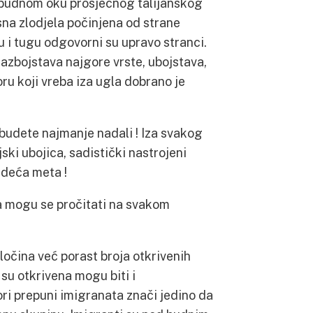
i budnom oku prosječnog talijanskog
sna zlodjela počinjena od strane
ću i tugu odgovorni su upravo stranci.
razbojstava najgore vrste, ubojstava,
u koji vreba iza ugla dobrano je
 budete najmanje nadali ! Iza svakog
ki ubojica, sadistički nastrojeni
jedeća meta !
a mogu se pročitati na svakom
ločina već porast broja otkrivenih
 su otkrivena mogu biti i
ori prepuni imigranata znači jedino da