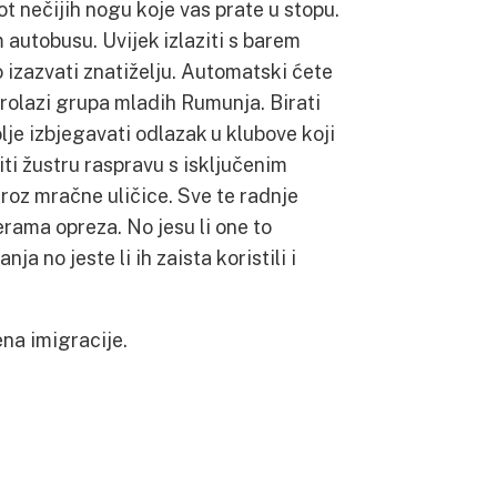
t nečijih nogu koje vas prate u stopu.
 autobusu. Uvijek izlaziti s barem
ao izazvati znatiželju. Automatski ćete
prolazi grupa mladih Rumunja. Birati
olje izbjegavati odlazak u klubove koji
ti žustru raspravu s isključenim
roz mračne uličice. Sve te radnje
ama opreza. No jesu li one to
 no jeste li ih zaista koristili i
ena imigracije.