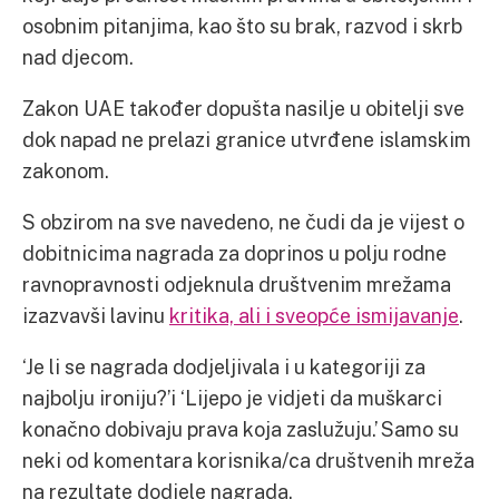
osobnim pitanjima, kao što su brak, razvod i skrb
nad djecom.
Zakon UAE također dopušta nasilje u obitelji sve
dok napad ne prelazi granice utvrđene islamskim
zakonom.
S obzirom na sve navedeno, ne čudi da je vijest o
dobitnicima nagrada za doprinos u polju rodne
ravnopravnosti odjeknula društvenim mrežama
izazvavši lavinu
kritika, ali i sveopće ismijavanje
.
‘Je li se nagrada dodjeljivala i u kategoriji za
najbolju ironiju?’i ‘Lijepo je vidjeti da muškarci
konačno dobivaju prava koja zaslužuju.’ Samo su
neki od komentara korisnika/ca društvenih mreža
na rezultate dodjele nagrada.