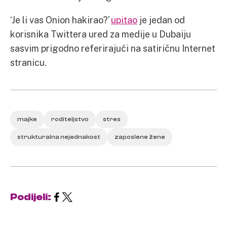
‘Je li vas Onion hakirao?’
upitao
je jedan od
korisnika Twittera ured za medije u Dubaiju
sasvim prigodno referirajući na satiričnu Internet
stranicu.
majke
roditeljstvo
stres
strukturalna nejednakost
zaposlene žene
Podijeli: