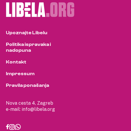
Upoznajte Libelu
Politika ispravaka i
nadopuna
Kontakt
Impressum
Pravila ponašanja
Nova cesta 4, Zagreb
e-mail:
info@libela.org