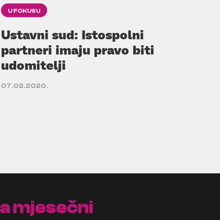
U FOKUSU
Ustavni sud: Istospolni
partneri imaju pravo biti
udomitelji
07.02.2020.
na mjesečni