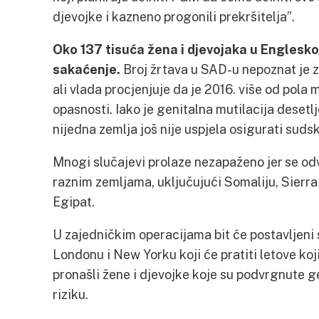
djevojke i kazneno progonili prekršitelja”.
Oko 137 tisuća žena i djevojaka u Engleskoj
sakaćenje.
Broj žrtava u SAD-u nepoznat je 
ali vlada procjenjuje da je 2016. više od pola m
opasnosti. Iako je genitalna mutilacija desetlj
nijedna zemlja još nije uspjela osigurati suds
Mnogi slučajevi prolaze nezapaženo jer se odvi
raznim zemljama, uključujući Somaliju, Sierra 
Egipat.
U zajedničkim operacijama bit će postavljeni
Londonu i New Yorku koji će pratiti letove koj
pronašli žene i djevojke koje su podvrgnute g
riziku.