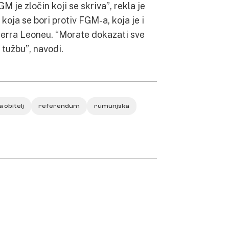
 je zločin koji se skriva”, rekla je
oja se bori protiv FGM-a, koja je i
ierra Leoneu. “Morate dokazati sve
tužbu”, navodi.
a obitelj
referendum
rumunjska