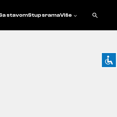
Sa stavom
Stup srama
Više