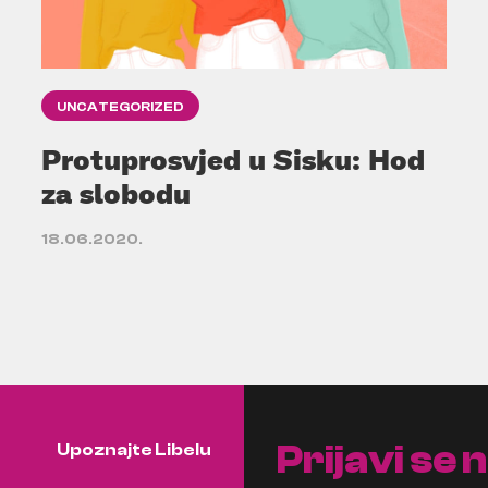
UNCATEGORIZED
Protuprosvjed u Sisku: Hod
za slobodu
18.06.2020.
Prijavi se 
Upoznajte Libelu