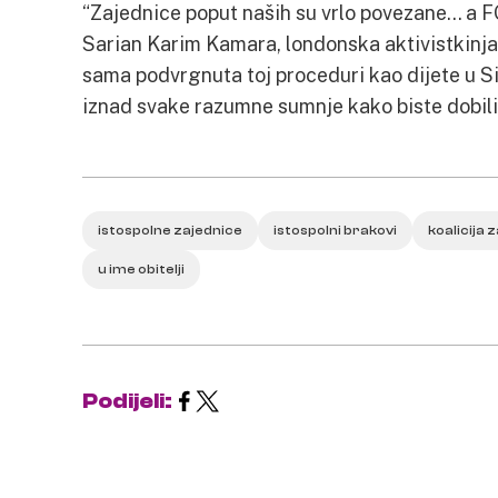
“Zajednice poput naših su vrlo povezane… a FGM
Sarian Karim Kamara, londonska aktivistkinja k
sama podvrgnuta toj proceduri kao dijete u S
iznad svake razumne sumnje kako biste dobili 
istospolne zajednice
istospolni brakovi
koalicija z
u ime obitelji
Podijeli: