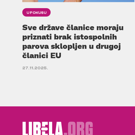
U FOKUSU
Sve države članice moraju
priznati brak istospolnih
parova sklopljen u drugoj
članici EU
27.11.2025.