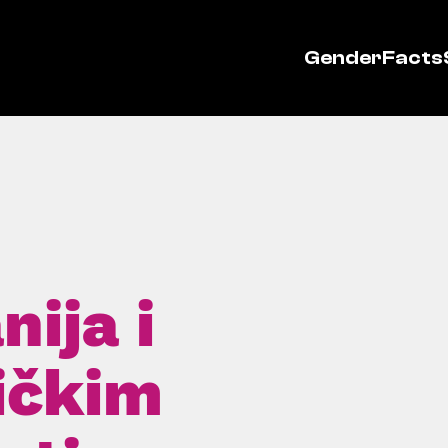
GenderFacts
nija i
ičkim