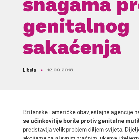
snagama pr
genitalnog
sakaćenja
Libela
12.09.2018.
Britanske i američke obavještajne agencije n
se učinkovitije borile protiv genitalne muti
predstavlja velik problem diljem svijeta. Dije
akcijama na glavnim zračnim lukama i željezn