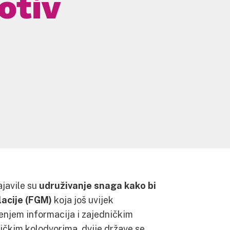
otiv
ajavile su
udruživanje snaga kako bi
lacije (FGM)
koja još uvijek
ljenjem informacija i zajedničkim
ičkim kolodvorima, dvije države se