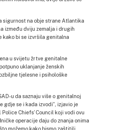
a sigurnost na obje strane Atlantika
ma između dviju zemalja i drugih
 kako bi se izvršila genitalna
žena u svijetu žrtve genitalne
i potpuno uklanjanje ženskih
ozbiljne tjelesne i psihološke
 SAD-u da saznaju više o genitalnoj
e gdje se i kada izvodi”, izjavio je
 Police Chiefs’ Council koji vodi ovu
edničke operacije daju do znanja onima
 što možemo kako bismo zaštitili