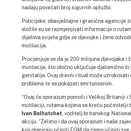
nadaju povećati broj sigurnih optužbi.
Policijske, obavještajne i granične agencije z
složile su se razmjenjivati informacije o ruta
dijelova svijeta gdje se djevojke i žene odvode
mutilacija.
Procjenjuje se da je 200 milijuna djevojaka i 
mutilacije, što obično uključuje djelomično il
genitalija. Ovaj drevni ritual može uzrokovati 
probleme te se pokazati smrtonosnim.
“Ovaj će sporazum pomoći i Velikoj Britaniji i
mutilaciji, rutama kojima se kreću počinitelji t
Ivan Balhatchet
, voditelj britanskog National
akciju. “Želimo i da ovaj sporazum i naše zaj
koji planiraju učiniti FGM da ćemo učiniti sve