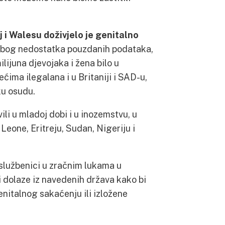
 i Walesu doživjelo je genitalno
zbog nedostatka pouzdanih podataka,
ilijuna djevojaka i žena bilo u
ećima ilegalana i u Britaniji i SAD-u,
ku osudu.
li u mladoj dobi i u inozemstvu, u
Leone, Eritreju, Sudan, Nigeriju i
 službenici u zračnim lukama u
i dolaze iz navedenih država kako bi
enitalnog sakaćenju ili izložene