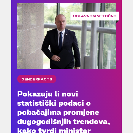
UGLAVNOM NETOČNO
GENDERFACTS
Pokazuju li novi
statistički podaci o
pobačajima promjene
dugogodišnjih trendova,
kako tvrdi ministar