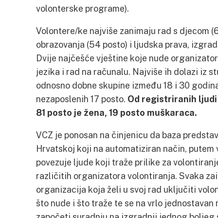
volonterske programe).
Volontere/ke najviše zanimaju rad s djecom (6
obrazovanja (54 posto) i ljudska prava, izgrad
Dvije najčešće vještine koje nude organizato
jezika i rad na računalu. Najviše ih dolazi iz 
odnosno dobne skupine između 18 i 30 godina (
nezaposlenih 17 posto.
Od registriranih ljudi
81 posto je žena, 19 posto muškaraca.
VCZ je ponosan na činjenicu da baza predstavl
Hrvatskoj koji na automatiziran način, putem v
povezuje ljude koji traže prilike za volontir
različitih organizatora volontiranja. Svaka za
organizacija koja želi u svoj rad uključiti vo
što nude i što traže te se na vrlo jednostavan 
započeti suradnju na izgradnji jednog boljeg s