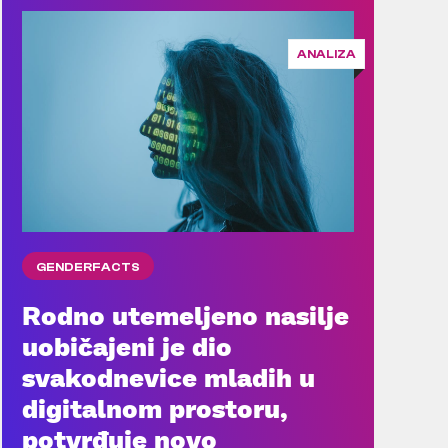
ANALIZA
GENDERFACTS
Rodno utemeljeno nasilje
uobičajeni je dio
svakodnevice mladih u
digitalnom prostoru,
potvrđuje novo