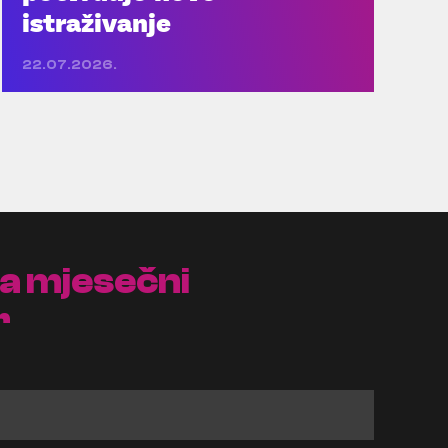
istraživanje
22.07.2026.
na mjesečni
r