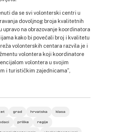
ti da se svi volonterski centri u
ravanja dovoljnog broja kvalitetnih
u upravo na obrazovanje koordinatora
ijama kako bi povećali broj i kvalitetu
eža volonterskih centara razvila je i
žmentu volontera koji koordinatore
tencijalom volontera u svojim
im i turističkim zajednicama”,
tet
grad
hrvatska
klasa
odaci
prilike
regije