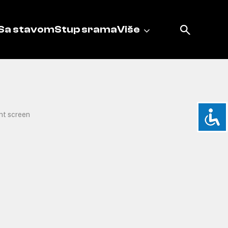
Sa stavom
Stup srama
Više
int screen