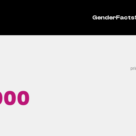
GenderFacts
pr
000