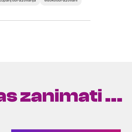
tupanj obrazovanja
visokoobrazovani
s zanimati ...