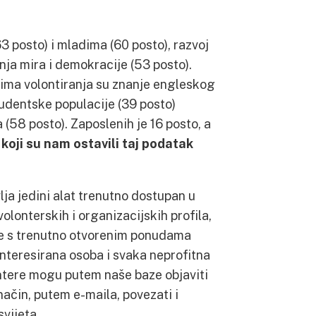
3 posto) i mladima (60 posto), razvoj
nja mira i demokracije (53 posto).
rima volontiranja su znanje engleskog
studentske populacije (39 posto)
58 posto). Zaposlenih je 16 posto, a
 koji su nam ostavili taj podatak
ja jedini alat trenutno dostupan u
olonterskih i organizacijskih profila,
anje s trenutno otvorenim ponudama
interesirana osoba i svaka neprofitna
lontere mogu putem naše baze objaviti
način, putem e-maila, povezati i
vijeta.