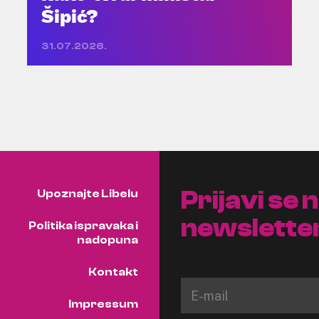
Šipić?
31.07.2026.
Prijavi se 
Upoznajte Libelu
newslette
Politika ispravaka i
nadopuna
Kontakt
Impressum