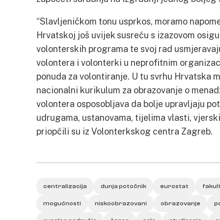
“Slavljeničkom tonu usprkos, moramo napomenu
Hrvatskoj još uvijek susreću s izazovom osigu
volonterskih programa te svoj rad usmjeravaj
volontera i volonterki u neprofitnim organizac
ponuda za volontiranje. U tu svrhu Hrvatska mr
nacionalni kurikulum za obrazovanje o menad
volontera osposobljava da bolje upravljaju po
udrugama, ustanovama, tijelima vlasti, vjersk
priopćili su iz Volonterkskog centra Zagreb.
centralizacija
dunja potočnik
eurostat
fakul
mogućnosti
niskoobrazovani
obrazovanje
p