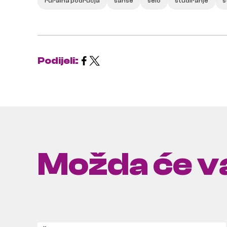
ruralna područja
šanse
selo
studiranje
s
Podijeli:
Možda će va