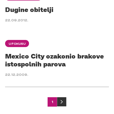
Dugine obitelji
22.09.2012.
U FOKUSU
Mexico City ozakonio brakove
istospolnih parova
22.12.2009.
Posts
1