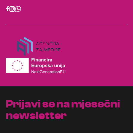
Prijavi se na mjesečni
newsletter