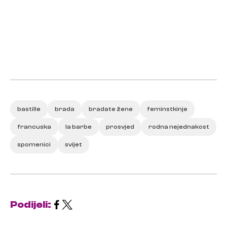
bastille
brada
bradate žene
feminstkinje
francuska
la barbe
prosvjed
rodna nejednakost
spomenici
svijet
Podijeli: