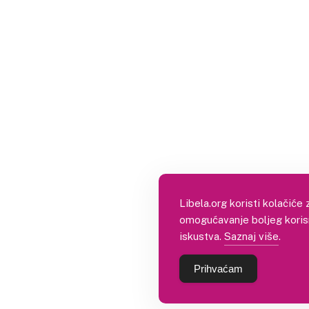
Libela.org koristi kolačiće 
omogućavanje boljeg koris
iskustva.
Saznaj više
.
Prihvaćam