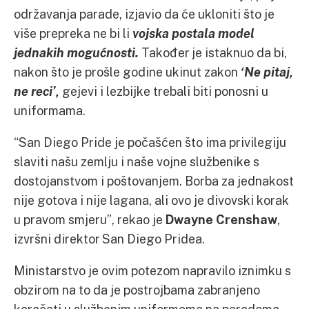
održavanja parade, izjavio da će ukloniti što je
više prepreka ne bi li
vojska postala model
jednakih mogućnosti.
Također je istaknuo da bi,
nakon što je prošle godine ukinut zakon
‘Ne pitaj,
ne reci’,
gejevi i lezbijke trebali biti ponosni u
uniformama.
“San Diego Pride je počašćen što ima privilegiju
slaviti našu zemlju i naše vojne službenike s
dostojanstvom i poštovanjem. Borba za jednakost
nije gotova i nije lagana, ali ovo je divovski korak
u pravom smjeru”, rekao je
Dwayne Crenshaw
,
izvršni direktor San Diego Pridea.
Ministarstvo je ovim potezom napravilo iznimku s
obzirom na to da je postrojbama zabranjeno