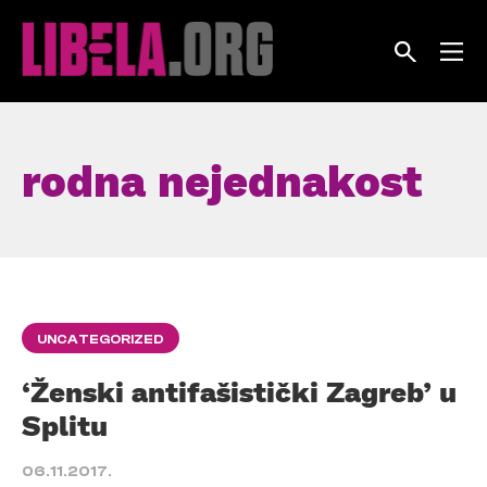
Skip
to
content
rodna nejednakost
UNCATEGORIZED
‘Ženski antifašistički Zagreb’ u
Splitu
06.11.2017.