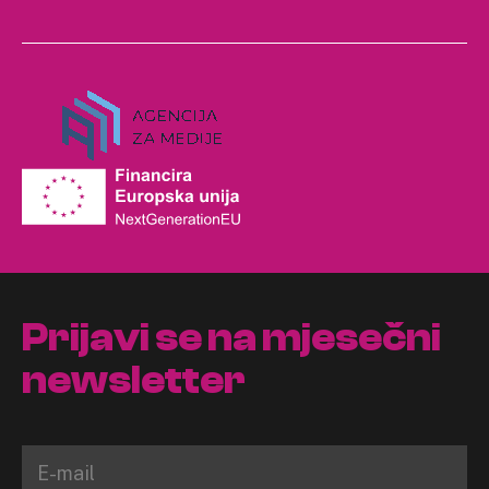
Prijavi se na mjesečni
newsletter