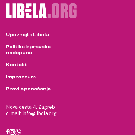
Upoznajte Libelu
Politika ispravaka i
nadopuna
Kontakt
Impressum
Pravila ponašanja
Nova cesta 4, Zagreb
e-mail:
info@libela.org