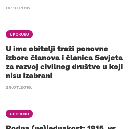
02.10.2016.
U FOKUSU
U ime obitelji traži ponovne
izbore članova i članica Savjeta
za razvoj civilnog društvo u koji
nisu izabrani
29.07.2016.
U FOKUSU
Rodna (ne)jednakost: 1915. vs.