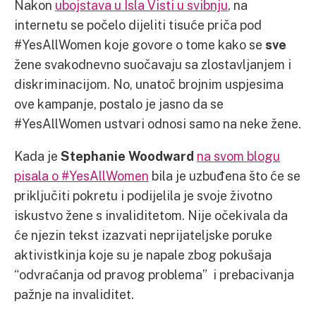
Nakon
ubojstava u Isla Visti u svibnju
, na
internetu se počelo dijeliti tisuće priča pod
#YesAllWomen koje govore o tome kako se
sve
žene svakodnevno suočavaju sa zlostavljanjem i
diskriminacijom. No, unatoč brojnim uspjesima
ove kampanje, postalo je jasno da se
#YesAllWomen ustvari odnosi samo na neke žene.
Kada je
Stephanie Woodward
na svom blogu
pisala o #YesAllWomen
bila je uzbuđena što će se
priključiti pokretu i podijelila je svoje životno
iskustvo žene s invaliditetom. Nije očekivala da
će njezin tekst izazvati neprijateljske poruke
aktivistkinja koje su je napale zbog pokušaja
“odvraćanja od pravog problema” i prebacivanja
pažnje na invaliditet.