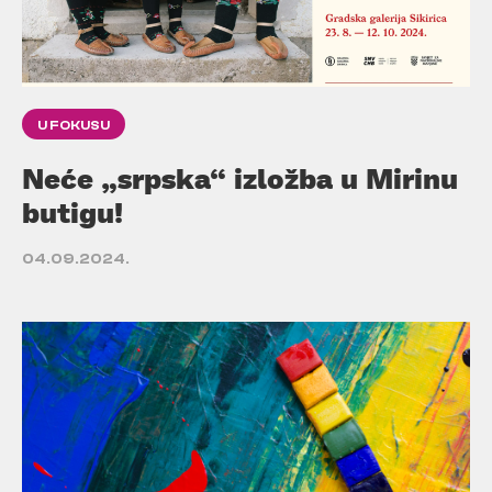
U FOKUSU
Neće „srpska“ izložba u Mirinu
butigu!
04.09.2024.