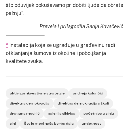
što oduvijek pokušavamo pridobiti ljude da obrate
pažnju”.
Prevela i prilagodila Sanja Kovačević
*
Instalacija koja se ugrađuje u građevinu radi
otklanjanja šumova iz okoline i poboljšanja
kvalitete zvuka.
aktivizamkreativne strategije
andreja kulunčić
direktna demokracija
direktna demokracija u školi
dragana modrić
galerija sikirica
početnica u sinju
sinj
Što je meni naša borba dala
umjetnost