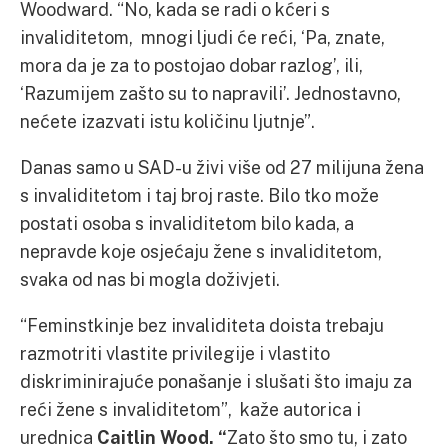
Woodward. “No, kada se radi o kćeri s
invaliditetom, mnogi ljudi će reći, ‘Pa, znate,
mora da je za to postojao dobar razlog’, ili,
‘Razumijem zašto su to napravili’. Jednostavno,
nećete izazvati istu količinu ljutnje”.
Danas samo u SAD-u živi više od 27 milijuna žena
s invaliditetom i taj broj raste. Bilo tko može
postati osoba s invaliditetom bilo kada, a
nepravde koje osjećaju žene s invaliditetom,
svaka od nas bi mogla doživjeti.
“Feminstkinje bez invaliditeta doista trebaju
razmotriti vlastite privilegije i vlastito
diskriminirajuće ponašanje i slušati što imaju za
reći žene s invaliditetom”, kaže autorica i
urednica
Caitlin Wood. “
Zato što smo tu, i zato