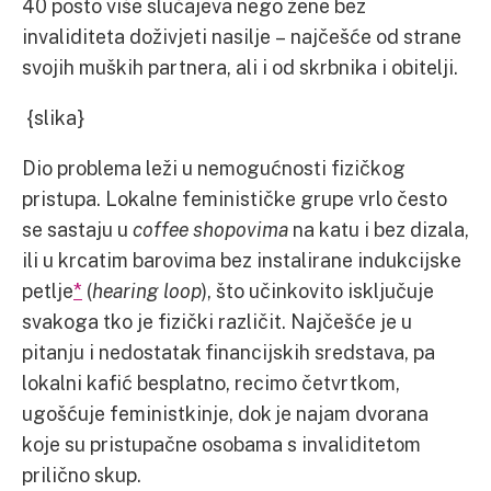
40 posto više slučajeva nego žene bez
invaliditeta doživjeti nasilje – najčešće od strane
svojih muških partnera, ali i od skrbnika i obitelji.
{slika}
Dio problema leži u nemogućnosti fizičkog
pristupa. Lokalne feminističke grupe vrlo često
se sastaju u
coffee shopovima
na katu i bez dizala,
ili u krcatim barovima bez instalirane indukcijske
petlje
*
(
hearing loop
), što učinkovito isključuje
svakoga tko je fizički različit. Najčešće je u
pitanju i nedostatak financijskih sredstava, pa
lokalni kafić besplatno, recimo četvrtkom,
ugošćuje feministkinje, dok je najam dvorana
koje su pristupačne osobama s invaliditetom
prilično skup.