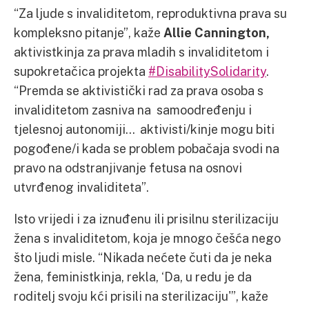
“Za ljude s invaliditetom, reproduktivna prava su
kompleksno pitanje”, kaže
Allie Cannington,
aktivistkinja za prava mladih s invaliditetom i
supokretačica projekta
#DisabilitySolidarity
.
“Premda se aktivistički rad za prava osoba s
invaliditetom zasniva na samoodređenju i
tjelesnoj autonomiji… aktivisti/kinje mogu biti
pogođene/i kada se problem pobačaja svodi na
pravo na odstranjivanje fetusa na osnovi
utvrđenog invaliditeta”.
Isto vrijedi i za iznuđenu ili prisilnu sterilizaciju
žena s invaliditetom, koja je mnogo češća nego
što ljudi misle. “Nikada nećete čuti da je neka
žena, feministkinja, rekla, ‘Da, u redu je da
roditelj svoju kći prisili na sterilizaciju'”, kaže