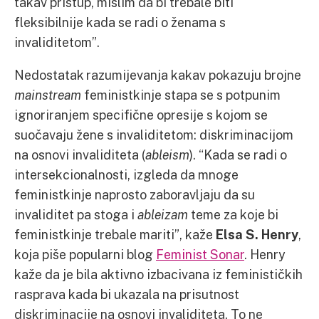
takav pristup, mislim da bi trebale biti
fleksibilnije kada se radi o ženama s
invaliditetom”.
Nedostatak razumijevanja kakav pokazuju brojne
mainstream
feministkinje stapa se s potpunim
ignoriranjem specifične opresije s kojom se
suočavaju žene s invaliditetom: diskriminacijom
na osnovi invaliditeta (
ableism
). “Kada se radi o
intersekcionalnosti, izgleda da mnoge
feministkinje naprosto zaboravljaju da su
invaliditet pa stoga i
ableizam
teme za koje bi
feministkinje trebale mariti”, kaže
Elsa S. Henry
,
koja piše popularni blog
Feminist Sonar
. Henry
kaže da je bila aktivno izbacivana iz feminističkih
rasprava kada bi ukazala na prisutnost
diskriminacije na osnovi invaliditeta. To ne