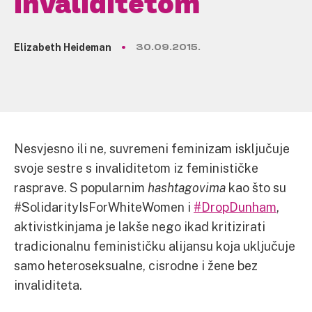
invaliditetom
Elizabeth Heideman
30.09.2015.
Nesvjesno ili ne, suvremeni feminizam isključuje
svoje sestre s invaliditetom iz feminističke
rasprave. S popularnim
hashtagovima
kao što su
#SolidarityIsForWhiteWomen i
#DropDunham
,
aktivistkinjama je lakše nego ikad kritizirati
tradicionalnu feminističku alijansu koja uključuje
samo heteroseksualne, cisrodne i žene bez
invaliditeta.