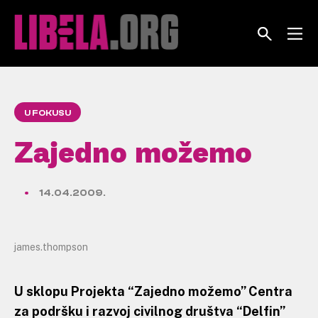
Skip
to
content
U FOKUSU
Zajedno možemo
14.04.2009.
james.thompson
U sklopu Projekta “Zajedno možemo” Centra
za podršku i razvoj civilnog društva “Delfin”