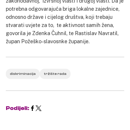
zakonodavnoj, izvršnoj vlasti i drugoj vlasti. Da je
potrebna odgovarajuća briga lokalne zajednice,
odnosno države i cijelog društva, koji trebaju
stvarati uvjete za to, te aktivnost samih žena,
govorila je Zdenka Čuhnil, te Rastislav Navratil,
župan Požeško-slavosnke županije.
diskriminacija
tržište rada
Podijeli: