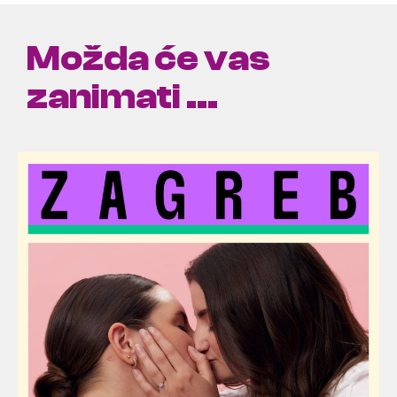
Možda će vas
zanimati ...