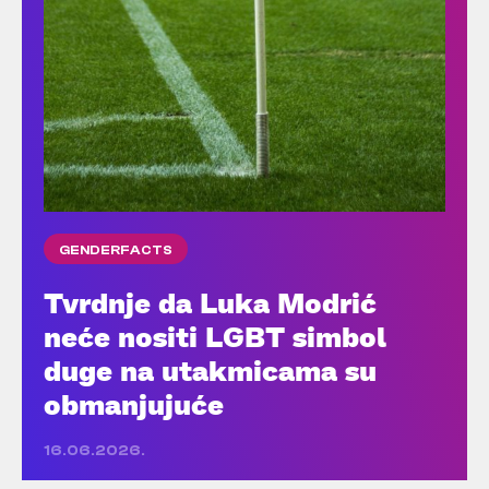
GENDERFACTS
Tvrdnje da Luka Modrić
neće nositi LGBT simbol
duge na utakmicama su
obmanjujuće
16.06.2026.