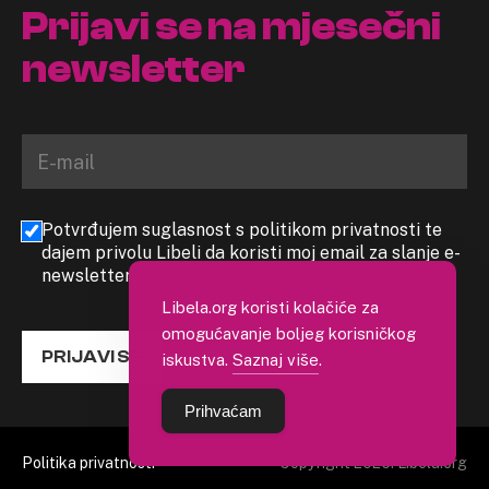
Prijavi se na mjesečni
newsletter
Potvrđujem suglasnost s politikom privatnosti te
dajem privolu Libeli da koristi moj email za slanje e-
newslettera
Libela.org koristi kolačiće za
omogućavanje boljeg korisničkog
PRIJAVI SE
iskustva.
Saznaj više
.
Prihvaćam
Politika privatnosti
Copyright 2026. Libela.org