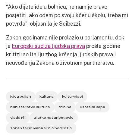
“Ako dijete ide u bolnicu, nemam je pravo
posjetiti, ako odem po svoju kćer u školu, treba mi
potvrda”, objasnila je Seibezzi.
Zakon godinama nije prolazio u parlamentu, dok
je
Europski sud za ljudska prava
prošle godine
kritizirao Italiju zbog kršenja ljudskih prava i
neuvođenja Zakona o životnom partnerstvu.
ivica buljan
kultura
kulturnjaci
ministarstvo kulture
tribina
ustaška kapa
vlada rh
zlatko hasanbegovic
zoran ferić ivana simić bodrožić