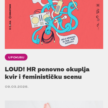
U FOKUSU
LOUD! HR ponovno okuplja
kvir i feminističku scenu
09.03.2026.