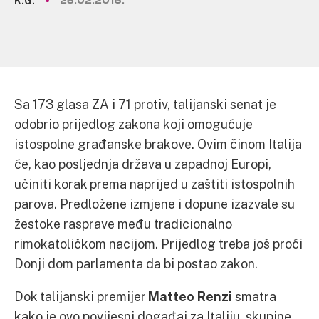
K.G.
25.02.2016.
Sa 173 glasa ZA i 71 protiv, talijanski senat je
odobrio prijedlog zakona koji omogućuje
istospolne građanske brakove. Ovim činom Italija
će, kao posljednja država u zapadnoj Europi,
učiniti korak prema naprijed u zaštiti istospolnih
parova. Predložene izmjene i dopune izazvale su
žestoke rasprave među tradicionalno
rimokatoličkom nacijom. Prijedlog treba još proći
Donji dom parlamenta da bi postao zakon.
Dok talijanski premijer
Matteo Renzi
smatra
kako je ovo povijesni događaj za Italiju, skupine