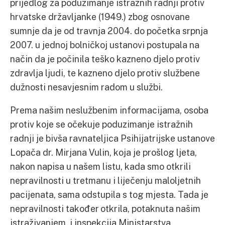
prijedlog za poduzimanje istražnih radnji protiv
hrvatske državljanke (1949.) zbog osnovane
sumnje da je od travnja 2004. do početka srpnja
2007. u jednoj bolničkoj ustanovi postupala na
način da je počinila teško kazneno djelo protiv
zdravlja ljudi, te kazneno djelo protiv službene
dužnosti nesavjesnim radom u službi.
Prema našim neslužbenim informacijama, osoba
protiv koje se očekuje poduzimanje istražnih
radnji je bivša ravnateljica Psihijatrijske ustanove
Lopača dr. Mirjana Vulin, koja je prošlog ljeta,
nakon napisa u našem listu, kada smo otkrili
nepravilnosti u tretmanu i liječenju maloljetnih
pacijenata, sama odstupila s tog mjesta. Tada je
nepravilnosti također otkrila, potaknuta našim
istraživanjem, i inspekcija Ministarstva