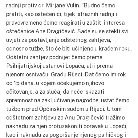
radnji protiv dr. Mirjane Vulin. “Budno ćemo
pratiti, kao oštećenici, tijek istražnih radnji i
pravovremeno ćemo reagirati u zaštiti interesa
oštećenice Ane Dragičević. Sada su se stekli svi
uvjeti za postavljanje odštetnog zahtjeva,
odnosno tužbe, što će biti učinjeno u kraćem roku.
Odštetni zahtjev podnijet ćemo prema
Psihijatrijskoj ustanovi Lopača, ali i prema
njenom osnivaču, Gradu Rijeci. Dat ćemo im rok
od 15 dana, u kojem očekujemo njihovo
očitovanje, a za slučaj da neće iskazati
spremnost na zaključivanje nagodbe, ustat ćemo
tužbom pred Općinskim sudom u Rijeci. U tom
odštetnom zahtjevu za Anu Dragičević tražimo
naknadu za njen protuzakoniti boravak u Lopači,
kao i naknadu za pogoršanje njenog psihičkog i