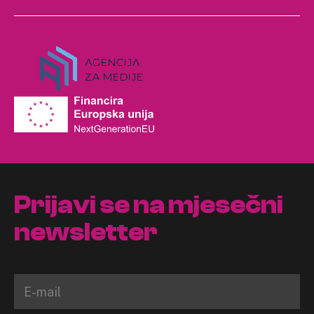
Prijavi se na mjesečni
newsletter