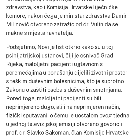
zdravstva, kao i Komisija Hrvatske liječničke
komore, nakon čega je ministar zdravstva Damir
Milinović otvoreno zatražio od dr. Vulin da se
makne s mjesta ravnatelja.
Podsjetimo, Novi je list otkrio kako su u toj
psihijatrijskoj ustanovi, čiji je osnivač Grad
Rijeka, maloljetni pacijenti uglavnom s
poremećajima u ponašanju dijelili životni prostor
s teškim duševnim bolesnicima, što je suprotno
Zakonu o zaštiti osoba s duševnim smetnjama.
Pored toga, maloljetni pacijenti su bili
neprimjereno dugo, ali i na neprimjeren način,
fizički sputavani, o čemu je uostalom ovog tjedna
u jednoj televizijskoj emisiji otvoreno govorio i
prof. dr. Slavko Sakoman, član Komisije Hrvatske