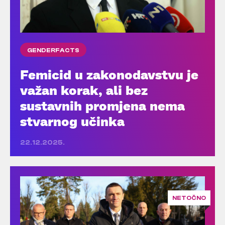
GENDERFACTS
Femicid u zakonodavstvu je
važan korak, ali bez
sustavnih promjena nema
stvarnog učinka
22.12.2025.
NETOČNO