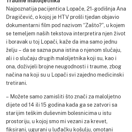
Traume maloljetnika
Najpoznatija pacijentica Lopače, 21-godišnja Ana
Dragičević, o kojoj je HTV prošli tjedan objavio
dokumentarni film pod nazivom “Zašto?”, u kojem
se temeljem naših tekstova interpretira njen život
i boravak u toj Lopači, kaže da ima samo jednu
želju – da se sazna puna istina o njenom slučaju,
ali i o slučaju drugih maloljetnika koji su, kao i
ona, doživjeli brojne neugodnosti i traume, zbog
načina na koji su u Lopači svi zajedno medicinski
tretirani.
– Možete samo zamisliti što znači za maloljetno
dijete od 14 ili 15 godina kada ga se zatvori sa
starijim teškim duševnim bolesnicima u istu
prostoriju, u kojoj smo mi vezani za krevet,
fiksirani, ugurani u luđačku košulju, omotani