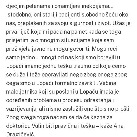
dječjim pelenama i omamljeni inekcijama…
Istodobno, oni stariji pacijenti slobodno šeću oko
nas, preplašenih za svoju sigurnost i život. Užas je
prva riječ koja mi pada na pamet kada se toga
prisjetim, a o mnogim situacijama koje sam
preživjela javno ne mogu govoriti. Mogu reći
samo jedno – mnogi od nas koji smo boravili u
Lopači imamo jednu tešku traumu od koje ćemo
se duže i teže oporavljati nego zbog onoga zbog
čega smo u Lopači formalno završili. Većina
maloljetnika koji su poslani u Lopaču imala je
određenih problema u procesu odrastanja i
sazrijevanja, ali nismo zaslužili ono što smo prošli.
Zbog svega toga nadam se da će kazna za
doktoricu Vulin biti pravična i teška – kaže Ana
Dragičević.