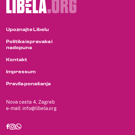
Upoznajte Libelu
Politika ispravaka i
nadopuna
Kontakt
Impressum
Pravila ponašanja
Nova cesta 4, Zagreb
e-mail:
info@libela.org