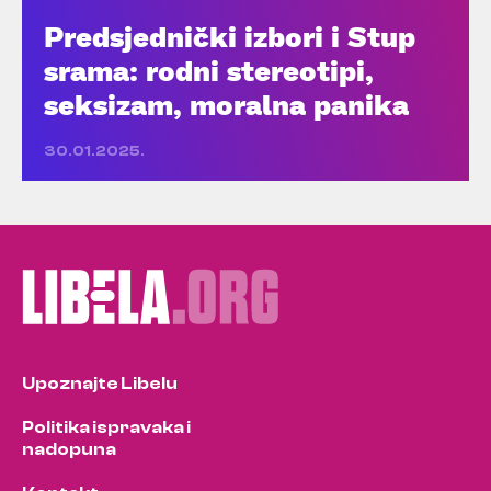
Predsjednički izbori i Stup
srama: rodni stereotipi,
seksizam, moralna panika
30.01.2025.
Upoznajte Libelu
Politika ispravaka i
nadopuna