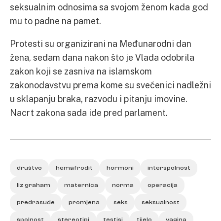
seksualnim odnosima sa svojom ženom kada god
mu to padne na pamet.
Protesti su organizirani na Međunarodni dan
žena, sedam dana nakon što je Vlada odobrila
zakon koji se zasniva na islamskom
zakonodavstvu prema kome su svećenici nadležni
u sklapanju braka, razvodu i pitanju imovine.
Nacrt zakona sada ide pred parlament.
društvo
hemafrodit
hormoni
interspolnost
liz graham
maternica
norma
operacija
predrasude
promjena
seks
seksualnost
spolnost
stereotipi
testisi
tijelo
vagina