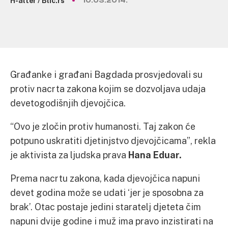
H-alter / Blic.rs
10.03.2014.
Građanke i građani Bagdada prosvjedovali su
protiv nacrta zakona kojim se dozvoljava udaja
devetogodišnjih djevojčica.
“Ovo je zločin protiv humanosti. Taj zakon će
potpuno uskratiti djetinjstvo djevojčicama”, rekla
je aktivista za ljudska prava
Hana Eduar.
Prema nacrtu zakona, kada djevojčica napuni
devet godina može se udati ‘jer je sposobna za
brak’. Otac postaje jedini staratelj djeteta čim
napuni dvije godine i muž ima pravo inzistirati na