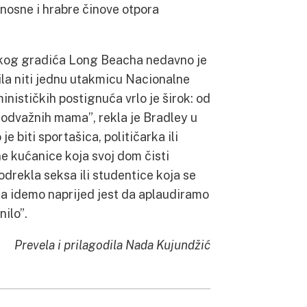
nosne i hrabre činove otpora
kog gradića Long Beacha nedavno je
tila niti jednu utakmicu Nacionalne
ističkih postignuća vrlo je širok: od
o odvažnih mama”, rekla je Bradley u
 biti sportašica, političarka ili
ne kućanice koja svoj dom čisti
drekla seksa ili studentice koja se
da idemo naprijed jest da aplaudiramo
ilo”.
Prevela i prilagodila Nada Kujundžić