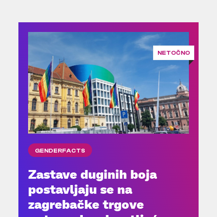
NETOČNO
GENDERFACTS
Zastave duginih boja
postavljaju se na
zagrebačke trgove