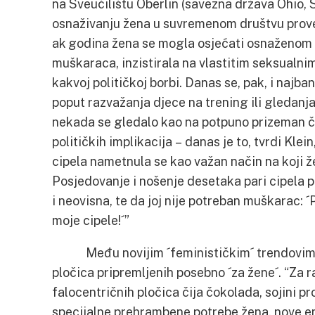
na Sveučilištu Oberlin (savezna država Ohio, S
osnaživanju žena u suvremenom društvu prove
ak godina žena se mogla osjećati osnaženom 
muškaraca, inzistirala na vlastitim seksualnim
kakvoj političkoj borbi. Danas se, pak, i najba
poput razvažanja djece na trening ili gledanj
nekada se gledalo kao na potpuno prizeman čin
političkih implikacija – danas je to, tvrdi Kle
cipela nametnula se kao važan način na koji ž
Posjedovanje i nošenje desetaka pari cipela p
i neovisna, te da joj nije potreban muškarac: ´P
moje cipele!´”
Među novijim ´feminističkim´ trendovima i
pločica pripremljenih posebno ´za žene´. “Za r
falocentričnih pločica čija čokolada, sojini pro
specijalne prehrambene potrebe žena, nove e