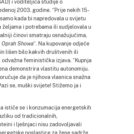
AD) i voditeljica studije o
denoj 2003. godine. “Prije nekih 15-
samo kada bi napredovala u svijetu
 željama i potrebama ili sudjelovala u
nalniji činovi smatraju osnažujućima,
a
Oprah
Showa
“. Na kupovanje odjeće
 lišen bilo kakvih društvenih ili
in, odvažna feministička izjava. “Kupnja
ena demonstrira vlastitu autonomiju.
oručuje da je njihova vlasnica snažna
azi se, muški svijete! Stižemo ja i
stiče se i konzumacija energetskih
azliku od tradicionalnih,
teini i lješnjaci nisu zadovoljavali
nergetske poslastice za žene sadrže