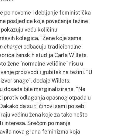
po novome i debljanje feministička
ne posljedice koje povećanje težine
) pokazuju veću količinu
mršavih kolegica. “Žene koje same
in charge
) odbacuju tradicionalne
sorica ženskih studija Carla Willets.
to žene ´normalne veličine´ nisu u
vanje proizvodi i gubitak na težini. “U
 izvor snage”, dodaje Willets.
u dosada bile marginalizirane. “Ne
iti protiv odlaganja opasnog otpada u
Dakako da su ti činovi sami po sebi
ziraju većinu žena koje za tako nešto
li interesa. Srećom po manje
avila nova grana feminizma koja