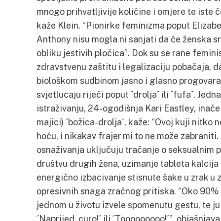
mnogo prihvatljivije količine i omjere te iste č
kaže Klein. “Pionirke feminizma poput Elizabe
Anthony nisu mogla ni sanjati da će ženska s
obliku jestivih pločica”. Dok su se rane femin
zdravstvenu zaštitu i legalizaciju pobačaja, d
biološkom sudbinom jasno i glasno progovara
svjetlucaju riječi poput ´drolja´ ili ´fufa´. Je
istraživanju, 24-ogodišnja Kari Eastley, inače 
majici) ´božica-drolja´, kaže: “Ovoj kuji nitko 
hoću, i nikakav frajer mi to ne može zabraniti.
osnaživanja uključuju tračanje o seksualnim 
društvu drugih žena, uzimanje tableta kalcija 
energično izbacivanje stisnute šake u zrak u 
opresivnih snaga zračnog pritiska. “Oko 90% i
jednom u životu izvele spomenutu gestu, te ju
´Naprijed, curo!´ ili ´Tooooooooo!´”, objašnjava