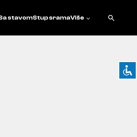
Sa stavom
Stup srama
Više