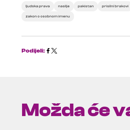
ljudska prava
nasilje
pakistan
prisilni brakovi
zakon o osobnom imenu
Podijeli:
Možda će va