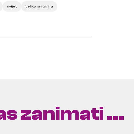
svijet
velika britanija
s zanimati ...