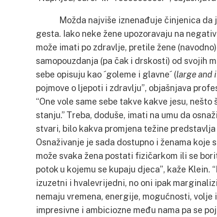
Možda najviše iznenađuje činjenica da je 
gesta. Iako neke žene upozoravaju na negativ
može imati po zdravlje, pretile žene (navodno
samopouzdanja (pa čak i drskosti) od svojih 
sebe opisuju kao ´goleme i glavne´ (
large and 
pojmove o ljepoti i zdravlju”, objašnjava profe
“One vole same sebe takve kakve jesu, nešto š
stanju.” Treba, doduše, imati na umu da osnaži
stvari, bilo kakva promjena težine predstavlja
Osnaživanje je sada dostupno i ženama koje s
može svaka žena postati fizičarkom ili se bor
potok u kojemu se kupaju djeca”, kaže Klein. “
izuzetni i hvalevrijedni, no oni ipak marginali
nemaju vremena, energije, mogućnosti, volje i
impresivne i ambiciozne među nama pa se poj