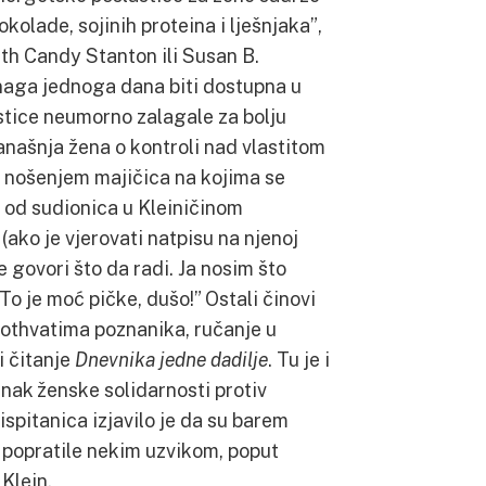
okolade, sojinih proteina i lješnjaka”,
th Candy Stanton ili Susan B.
naga jednoga dana biti dostupna u
istice neumorno zalagale za bolju
anašnja žena o kontroli nad vlastitom
 nošenjem majičica na kojima se
dna od sudionica u Kleiničinom
(ako je vjerovati natpisu na njenoj
ne govori što da radi. Ja nosim što
 To je moć pičke, dušo!” Ostali činovi
pothvatima poznanika, ručanje u
i čitanje
Dnevnika jedne dadilje
. Tu je i
znak ženske solidarnosti protiv
spitanica izjavilo je da su barem
 popratile nekim uzvikom, poput
 Klein.