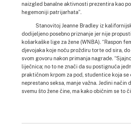
naizgled banalne aktivnosti prezentira kao po
hegemoniji patrijarhata”.
Stanovitoj Jeanne Bradley iz kalifornijs
dodijeljeno posebno priznanje jer nije propus
košarkaške lige za žene (WNBA). “Raspon femin
djevojaka koje noću proždiru torte od sira, d
svom govoru nakon primanja nagrade. “Sjajno je
liječnica; no to ne znači da su postignuća jed
praktičnom krpom za pod, studentice koja se o
neprestano seksa, manje važna. Jedini način 
svemu što žene čine, ma kako običnim se to čin