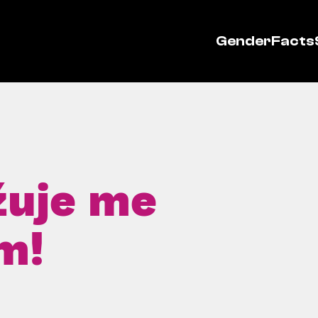
GenderFacts
žuje me
m!