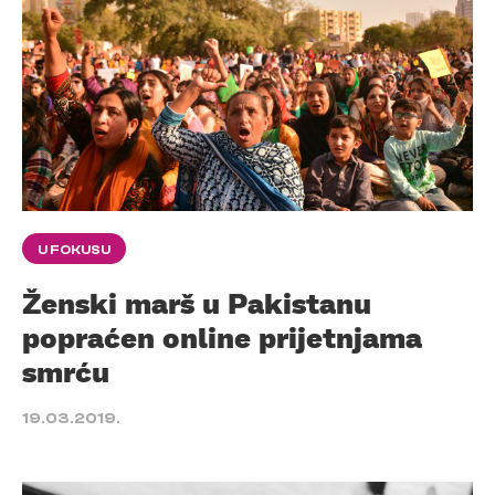
U FOKUSU
Ženski marš u Pakistanu
popraćen online prijetnjama
smrću
19.03.2019.