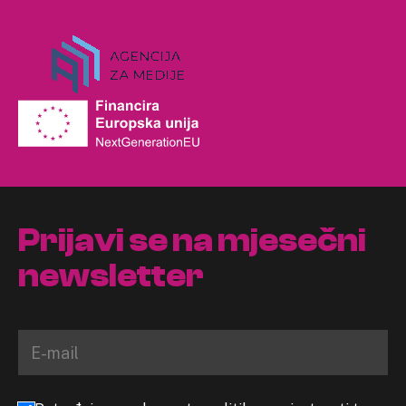
Prijavi se na mjesečni
newsletter