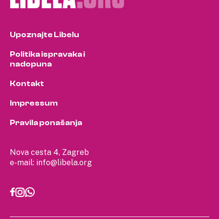
Upoznajte Libelu
Politika ispravaka i
nadopuna
Kontakt
Impressum
Pravila ponašanja
Nova cesta 4, Zagreb
e-mail:
info@libela.org