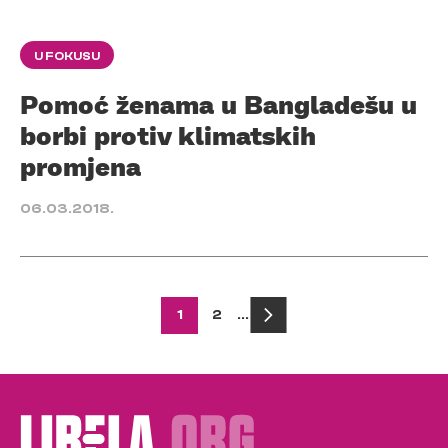
U FOKUSU
Pomoć ženama u Bangladešu u
borbi protiv klimatskih
promjena
06.03.2018.
Posts
1
2
…
pagination