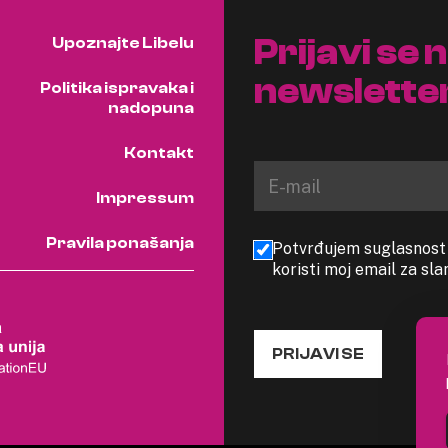
Prijavi se 
Upoznajte Libelu
newslette
Politika ispravaka i
nadopuna
Kontakt
Impressum
Pravila ponašanja
Potvrđujem suglasnost s
koristi moj email za sl
PRIJAVI SE