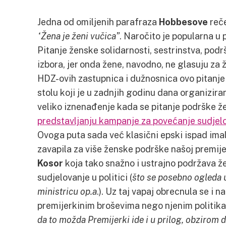
Jedna od omiljenih parafraza
Hobbesove
reč
“Žena je ženi vučica”
. Naročito je popularna u p
Pitanje ženske solidarnosti, sestrinstva, podrš
izbora, jer onda žene, navodno, ne glasuju za ž
HDZ-ovih zastupnica i dužnosnica ovo pitanj
stolu koji je u zadnjih godinu dana organizira
veliko iznenađenje kada se pitanje podrške ž
predstavljanju kampanje za povećanje sudjel
Ovoga puta sada već klasični epski ispad ima
zavapila za više ženske podrške našoj premij
Kosor
koja tako snažno i ustrajno podržava že
sudjelovanje u politici (
što se posebno ogleda u
ministricu op.a
.). Uz taj vapaj obrecnula se i n
premijerkinim broševima nego njenim politika
da to možda Premijerki ide i u prilog, obzirom da