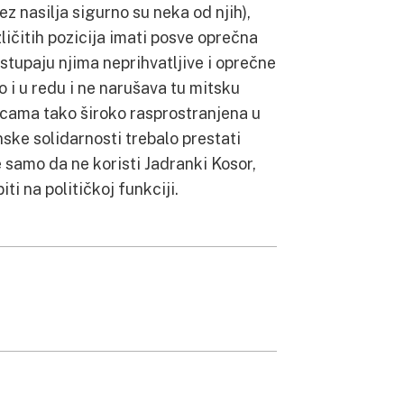
bez nasilja sigurno su neka od njih),
ličitih pozicija imati posve oprečna
astupaju njima neprihvatljive i oprečne
o i u redu i ne narušava tu mitsku
icama tako široko rasprostranjena u
ske solidarnosti trebalo prestati
 ne samo da ne koristi Jadranki Kosor,
biti na političkoj funkciji.