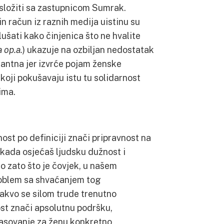
 složiti sa zastupnicom Sumrak.
n račun iz raznih medija uistinu su
slušati kako činjenica što ne hvalite
a op.a.
) ukazuje na ozbiljan nedostatak
itantna jer izvrće pojam ženske
koji pokušavaju istu tu solidarnost
ima.
nost po definiciji znači pripravnost na
 kada osjećaš ljudsku dužnost i
 zato što je čovjek, u našem
roblem sa shvaćanjem tog
kakvo se silom trude trenutno
ost znači apsolutnu podršku,
 glasovanje za ženu konkretno