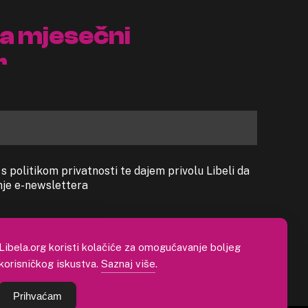
na mjesečni
r
 politikom privatnosti te dajem privolu Libeli da
anje e-newslettera
Libela.org koristi kolačiće za omogućavanje boljeg
korisničkog iskustva.
Saznaj više
.
Prihvaćam