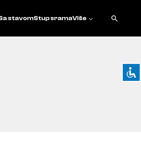
Sa stavom
Stup srama
Više