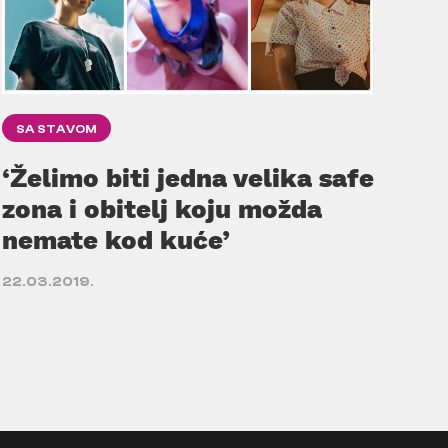
SA STAVOM
‘Želimo biti jedna velika safe
zona i obitelj koju možda
nemate kod kuće’
22.03.2019.