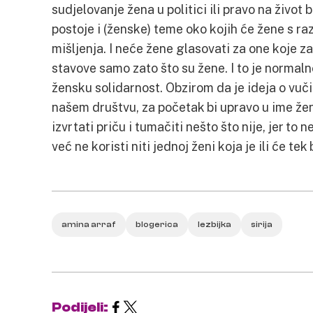
sudjelovanje žena u politici ili pravo na život 
postoje i (ženske) teme oko kojih će žene s raz
mišljenja. I neće žene glasovati za one koje z
stavove samo zato što su žene. I to je normaln
žensku solidarnost. Obzirom da je ideja o vuč
našem društvu, za početak bi upravo u ime žen
izvrtati priču i tumačiti nešto što nije, jer to
već ne koristi niti jednoj ženi koja je ili će tek 
amina arraf
blogerica
lezbijka
sirija
Podijeli: