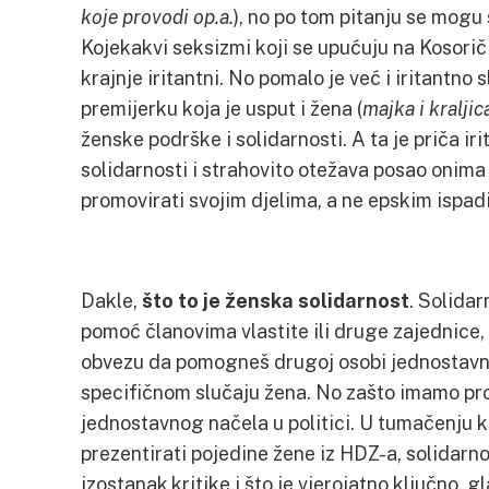
koje provodi op.a.
), no po tom pitanju se mogu
Kojekakvi seksizmi koji se upućuju na Kosoriči
krajnje iritantni. No pomalo je već i iritantno 
premijerku koja je usput i žena (
majka i kraljic
ženske podrške i solidarnosti. A ta je priča ir
solidarnosti i strahovito otežava posao onima 
promovirati svojim djelima, a ne epskim ispad
Dakle,
što to je ženska solidarnost
. Solidar
pomoć članovima vlastite ili druge zajednice,
obvezu da pomogneš drugoj osobi jednostavno
specifičnom slučaju žena. No zašto imamo p
jednostavnog načela u politici. U tumačenju 
prezentirati pojedine žene iz HDZ-a, solidarn
izostanak kritike i što je vjerojatno ključno,