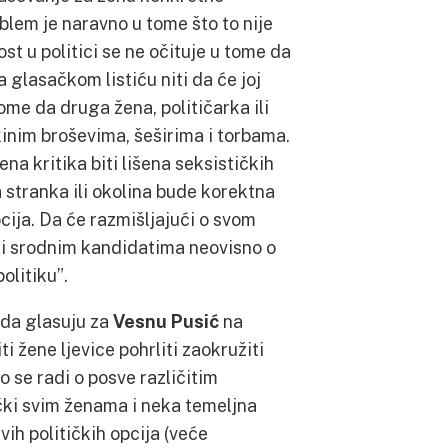
oblem je naravno u tome što to nije
t u politici se ne očituje u tome da
 glasačkom listiću niti da će joj
ome da druga žena, političarka ili
kinim broševima, šeširima i torbama.
na kritika biti lišena seksističkih
a stranka ili okolina bude korektna
ija. Da će razmišljajući o svom
ki srodnim kandidatima neovisno o
politiku”.
 da glasuju za
Vesnu Pusić
na
i žene ljevice pohrliti zaokružiti
 se radi o posve različitim
ički svim ženama i neka temeljna
ih političkih opcija (veće