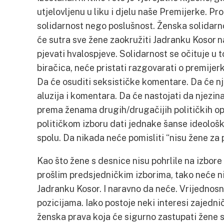
utjelovljenu u liku i djelu naše Premijerke. Pr
solidarnost nego poslušnost. Ženska solidarnos
će sutra sve žene zaokružiti Jadranku Kosor na
pjevati hvalospjeve. Solidarnost se očituje u t
biračica, neće pristati razgovarati o premijer
Da će osuditi seksističke komentare. Da će nje
aluzija i komentara. Da će nastojati da njezin
prema ženama drugih/drugačijih političkih opc
političkom izboru dati jednake šanse ideološ
spolu. Da nikada neće pomisliti “nisu žene za 
Kao što žene s desnice nisu pohrlile na izbore
prošlim predsjedničkim izborima, tako neće nit
Jadranku Kosor. I naravno da neće. Vrijednosno
pozicijama. Iako postoje neki interesi zajedn
ženska prava koja će sigurno zastupati žene sv