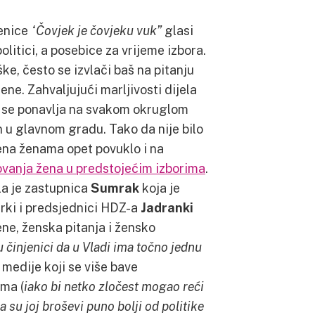
enice
“Čovjek je čovjeku vuk”
glasi
olitici, a posebice za vrijeme izbora.
ke, često se izvlači baš na pitanju
ene. Zahvaljujući marljivosti dijela
e se ponavlja na svakom okruglom
n u glavnom gradu. Tako da nije bilo
ena ženama opet povuklo i na
ovanja žena u predstojećim izborima
.
la je zastupnica
Sumrak
koja je
erki i predsjednici HDZ-a
Jadranki
ne, ženska pitanja i žensko
 činjenici da u Vladi ima točno jednu
a medije koji se više bave
ma (
iako bi netko zločest mogao reći
 su joj broševi puno bolji od politike