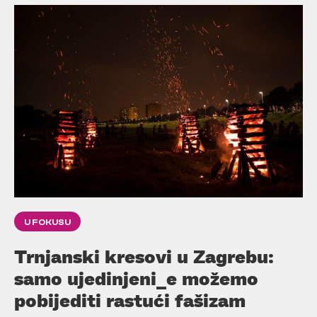
U FOKUSU
Trnjanski kresovi u Zagrebu:
samo ujedinjeni_e možemo
pobijediti rastući fašizam