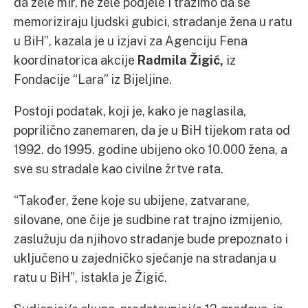
da žele mir, ne žele podjele i tražimo da se
memoriziraju ljudski gubici, stradanje žena u ratu
u BiH”, kazala je u izjavi za Agenciju Fena
koordinatorica akcije
Radmila Žigić,
iz
Fondacije “Lara” iz Bijeljine.
Postoji podatak, koji je, kako je naglasila,
poprilično zanemaren, da je u BiH tijekom rata od
1992. do 1995. godine ubijeno oko 10.000 žena, a
sve su stradale kao civilne žrtve rata.
“Također, žene koje su ubijene, zatvarane,
silovane, one čije je sudbine rat trajno izmijenio,
zaslužuju da njihovo stradanje bude prepoznato i
uključeno u zajedničko sjećanje na stradanja u
ratu u BiH”, istakla je Žigić.