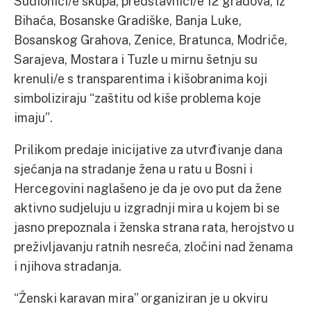
Sudionici/e skupa, predstavnici/e 12 gradova, iz
Bihaća, Bosanske Gradiške, Banja Luke,
Bosanskog Grahova, Zenice, Bratunca, Modriče,
Sarajeva, Mostara i Tuzle u mirnu šetnju su
krenuli/e s transparentima i kišobranima koji
simboliziraju “zaštitu od kiše problema koje
imaju”.
Prilikom predaje inicijative za utvrđivanje dana
sjećanja na stradanje žena u ratu u Bosni i
Hercegovini naglašeno je da je ovo put da žene
aktivno sudjeluju u izgradnji mira u kojem bi se
jasno prepoznala i ženska strana rata, herojstvo u
preživljavanju ratnih nesreća, zločini nad ženama
i njihova stradanja.
“Ženski karavan mira” organiziran je u okviru