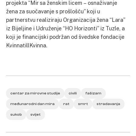
projekta “Mir sa ženskim licem – osnaživanje
žena za suočavanje s prošlošću” koji u
partnerstvu realiziraju Organizacija žena “Lara”
iz Bijeljine i Udruženje “HO Horizonti” iz Tuzle, a
koji je financijski podržan od švedske fondacije
KvinnatillKvinna.
centar za mirovne studije
civili
fašizam
međunarodni dan mira
rat
smrt
stradavanja
sukob
svijet