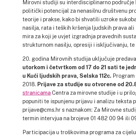
Mirovni studiji su interdisciplinarno područje 
politički potencijal za nenasilnu društvenu p
teorije i prakse, kako bi shvatili uzroke sukoba
nasilja, rata i teških kršenja ljudskih prava al
mira za koji je uvjet izgradnja pravednih sust
strukturnom nasilju, opresiji i isključivanju, t
20. godina Mirovnih studija uključuje predava
utorkom i četvrtkom od 17 do 21 sati te jed
u Kući ljudskih prava, Selska 112c.
Program t
2018.
Prijave za studije su otvorene od 20.8
stranicama
Centra za mirovne studije i u pril
popuniti te ispunjenu prijavu i analizu teksta p
prijave@cms.hr s naznakom: Za Mirovne studi
termin intervjua na brojeve 01 482 00 94 ili 0
Participacija u troškovima programa za cijelu