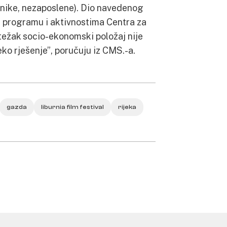
jenike, nezaposlene). Dio navedenog
 programu i aktivnostima Centra za
 težak socio-ekonomski položaj nije
ko rješenje”, poručuju iz CMS.-a.
gazda
liburnia film festival
rijeka