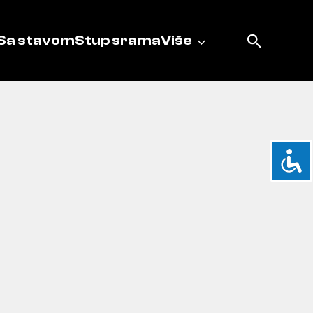
Sa stavom
Stup srama
Više