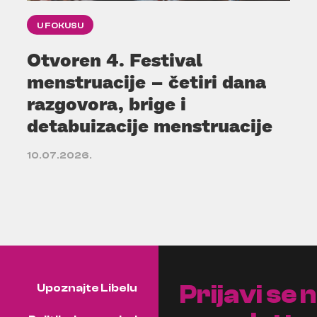
U FOKUSU
Otvoren 4. Festival
menstruacije – četiri dana
razgovora, brige i
detabuizacije menstruacije
10.07.2026.
Prijavi se 
Upoznajte Libelu