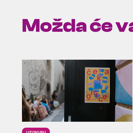
Možda će va
U FOKUSU