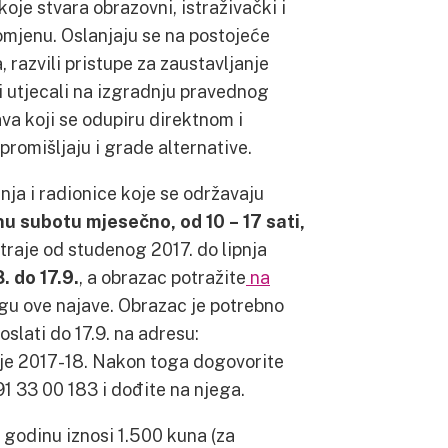
koje stvara obrazovni, istraživački i
romjenu. Oslanjaju se na postojeće
, razvili pristupe za zaustavljanje
i i utjecali na izgradnju pravednog
ava koji se odupiru direktnom i
e promišljaju i grade alternative.
nja i radionice koje se održavaju
nu subotu mjesečno, od 10 – 17 sati,
raje od studenog 2017. do lipnja
. do 17.9.
, a obrazac potražite
na
ogu ove najave. Obrazac je potrebno
oslati do 17.9. na adresu:
je 2017-18. Nakon toga dogovorite
91 33 00 183 i dođite na njega.
 godinu iznosi 1.500 kuna (za