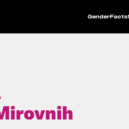
GenderFacts
.
Mirovnih