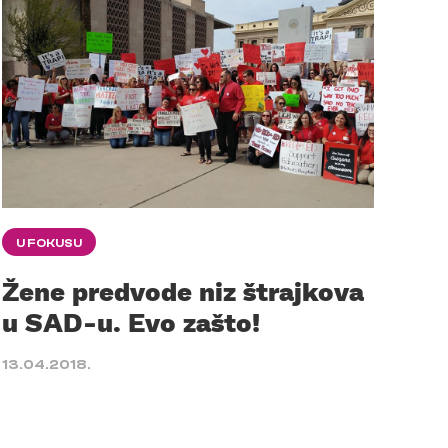
U FOKUSU
Žene predvode niz štrajkova
u SAD-u. Evo zašto!
13.04.2018.