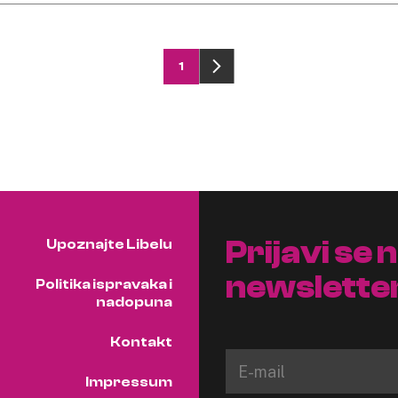
1
Prijavi se 
Upoznajte Libelu
newslette
Politika ispravaka i
nadopuna
Kontakt
Impressum