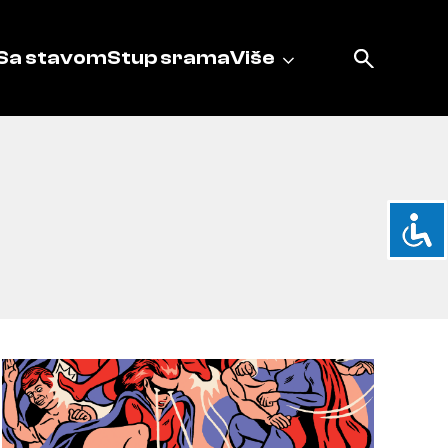
Sa stavom
Stup srama
Više