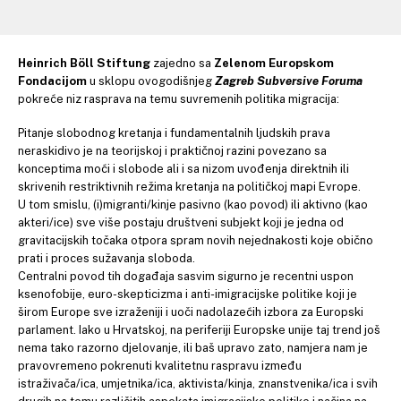
Heinrich Böll Stiftung
zajedno sa
Zelenom Europskom
Fondacijom
u sklopu ovogodišnjeg
Zagreb Subversive Foruma
pokreće niz rasprava na temu suvremenih politika migracija:
Pitanje slobodnog kretanja i fundamentalnih ljudskih prava
neraskidivo je na teorijskoj i praktičnoj razini povezano sa
konceptima moći i slobode ali i sa nizom uvođenja direktnih ili
skrivenih restriktivnih režima kretanja na političkoj mapi Evrope.
U tom smislu, (i)migranti/kinje pasivno (kao povod) ili aktivno (kao
akteri/ice) sve više postaju društveni subjekt koji je jedna od
gravitacijskih točaka otpora spram novih nejednakosti koje obično
prati i proces sužavanja sloboda.
Centralni povod tih događaja sasvim sigurno je recentni uspon
ksenofobije, euro-skepticizma i anti-imigracijske politike koji je
širom Europe sve izraženiji i uoči nadolazećih izbora za Europski
parlament. Iako u Hrvatskoj, na periferiji Europske unije taj trend još
nema tako razorno djelovanje, ili baš upravo zato, namjera nam je
pravovremeno pokrenuti kvalitetnu raspravu između
istraživača/ica, umjetnika/ica, aktivista/kinja, znanstvenika/ica i svih