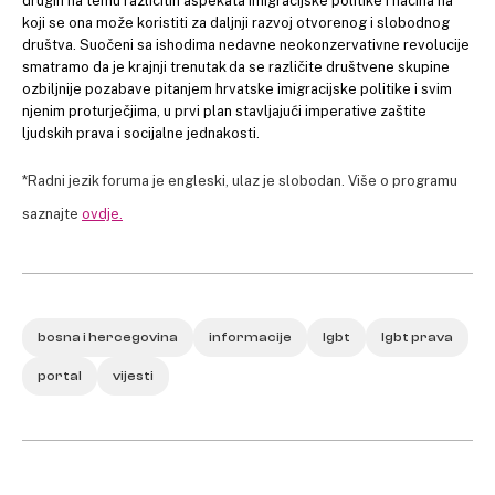
drugih na temu različitih aspekata imigracijske politike i načina na
koji se ona može koristiti za daljnji razvoj otvorenog i slobodnog
društva. Suočeni sa ishodima nedavne neokonzervativne revolucije
smatramo da je krajnji trenutak da se različite društvene skupine
ozbiljnije pozabave pitanjem hrvatske imigracijske politike i svim
njenim proturječjima, u prvi plan stavljajući imperative zaštite
ljudskih prava i socijalne jednakosti.
*Radni jezik foruma je engleski, ulaz je slobodan. Više o programu
saznajte
ovdje.
bosna i hercegovina
informacije
lgbt
lgbt prava
portal
vijesti