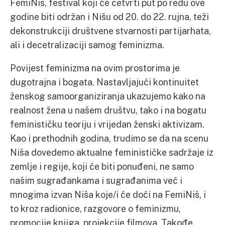
FemiNiš, festival koji će četvrti put po redu ove
godine biti održan i Nišu od 20. do 22. rujna, teži
dekonstrukciji društvene stvarnosti partijarhata,
ali i decetralizaciji samog feminizma.
Povijest feminizma na ovim prostorima je
dugotrajna i bogata. Nastavljajući kontinuitet
ženskog samoorganiziranja ukazujemo kako na
realnost žena u našem društvu, tako i na bogatu
feminističku teoriju i vrijedan ženski aktivizam.
Kao i prethodnih godina, trudimo se da na scenu
Niša dovedemo aktualne feminističke sadržaje iz
zemlje i regije, koji će biti ponuđeni, ne samo
našim sugrađankama i sugrađanima već i
mnogima izvan Niša koje/i će doći na FemiNiš, i
to kroz radionice, razgovore o feminizmu,
promocije knjiga, projekcije filmova. Takođe,