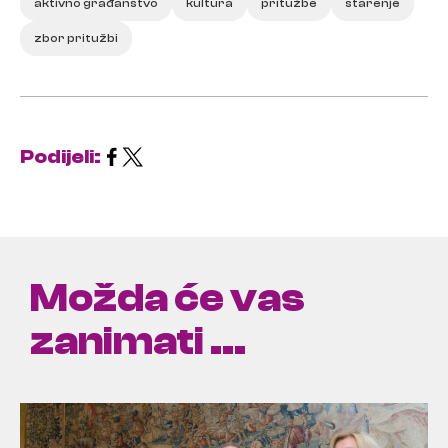
aktivno građanstvo
kultura
pritužbe
starenje
zbor pritužbi
Podijeli:
Možda će vas
zanimati ...