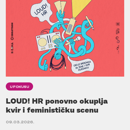
U FOKUSU
LOUD! HR ponovno okuplja
kvir i feminističku scenu
09.03.2026.