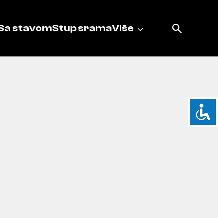
Sa stavom
Stup srama
Više