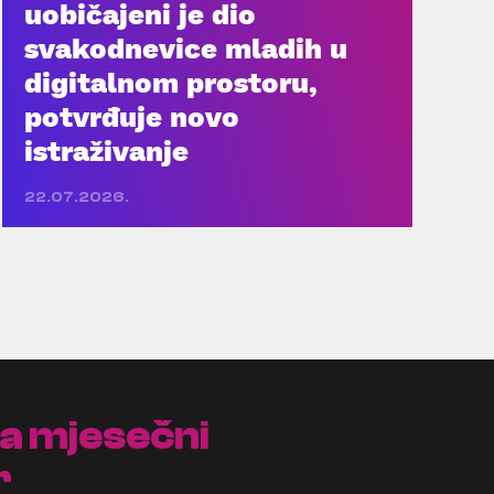
uobičajeni je dio
svakodnevice mladih u
digitalnom prostoru,
potvrđuje novo
istraživanje
22.07.2026.
na mjesečni
r