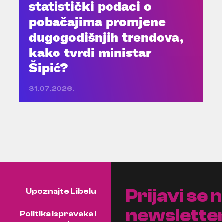
statistički podaci o
pobačajima promjene
dugogodišnjih trendova,
kako tvrdi ministar
Šipić?
31.07.2026.
Prijavi se 
Upoznajte Libelu
newslette
Politika ispravaka i