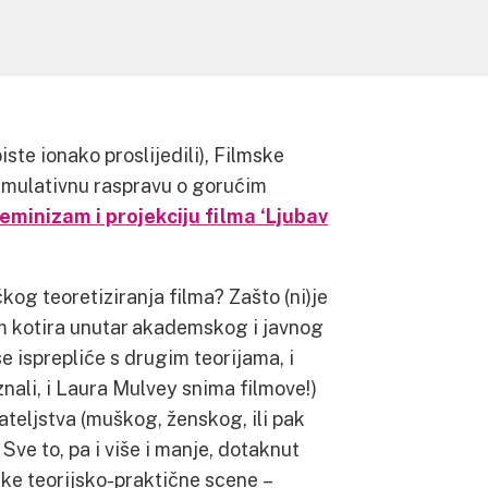
ste ionako proslijedili), Filmske
timulativnu raspravu o gorućim
eminizam i projekciju filma ‘Ljubav
kog teoretiziranja filma? Zašto (ni)je
am kotira unutar akademskog i javnog
 isprepliće s drugim teorijama, i
znali, i Laura Mulvey snima filmove!)
teljstva (muškog, ženskog, ili pak
 Sve to, pa i više i manje, dotaknut
ske teorijsko-praktične scene –