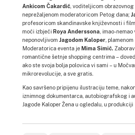
Ankicom Čakardić
, voditeljicom obrazovnog
neprežaljenom moderatoricom Petog dana;
J
profesoricom skandinavske književnosti i fil
moći izbjeći
Roya Anderssona
, imao-nemao v
neponovljivom
Jagodom Kaloper
, plamenom 
Moderatorica eventa je
Mima Simić.
Zaboravi
romantične šetnje shopping centrima – dovedi
ako ste svoja bolja polovica vi sami – u Močvar
mikrorevolucije, a sve gratis.
Kao savršeno pripijenu ilustraciju teme, nakon
iznimnog dokumentarca, autobiografskog i a
Jagode Kaloper Žena u ogledalu, u produkciji