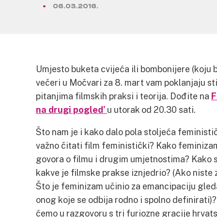
06.03.2016.
Umjesto buketa cvijeća ili bombonijere (koju bi
večeri u Močvari za 8. mart vam poklanjaju s
pitanjima filmskih praksi i teorija. Dođite na
F
na drugi pogled’
u utorak od 20.30 sati.
Što nam je i kako dalo pola stoljeća feministič
važno čitati film feministički? Kako feminiz
govora o filmu i drugim umjetnostima? Kako se
kakve je filmske prakse iznjedrio? (Ako niste 
Što je feminizam učinio za emancipaciju gleda
onog koje se odbija rodno i spolno definirati)?
ćemo u razgovoru s tri furiozne gracije hrvat