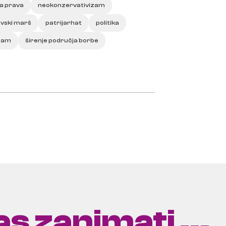
a prava
neokonzervativizam
vski marš
patrijarhat
politika
zam
širenje područja borbe
s zanimati ...