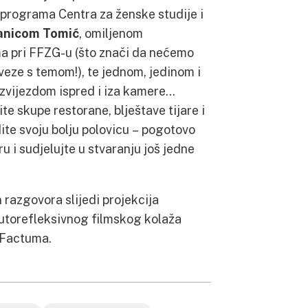
 programa Centra za ženske studije i
anicom Tomić
, omiljenom
ma pri FFZG-u (što znači da nećemo
eze s temom!), te jednom, jedinom i
zvijezdom ispred i iza kamere…
te skupe restorane, blještave tijare i
te svoju bolju polovicu – pogotovo
u i sudjelujte u stvaranju još jedne
 razgovora slijedi projekcija
utorefleksivnog filmskog kolaža
 Factuma.