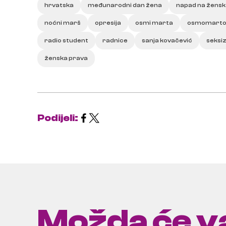
hrvatska
međunarodni dan žena
napad na žensk
noćni marš
opresija
osmi marta
osmomarto
radio student
radnice
sanja kovačević
seksi
ženska prava
Podijeli:
Možda će va