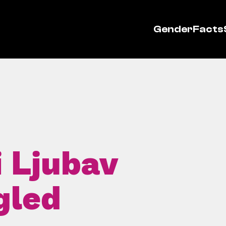
GenderFacts
 Ljubav
gled